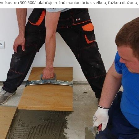
 veľkosťou 300-500/, uľahčuje ručnú manipuláciu s veľkou, ťažkou dlažbou, 