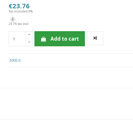
€23.76
Tax included 0%
i
23.76 tax excl.
Add to cart
3005.0