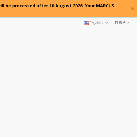
will be processed after 10 August 2026. Your MARCUS
×
English
EUR €