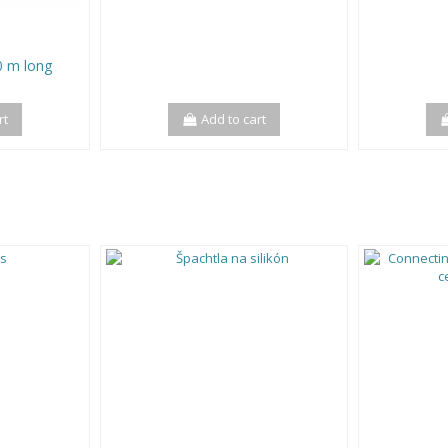
0 m long
rt
Add to cart