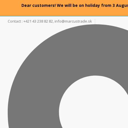
Dear customers! We will be on holiday from 3 Augus
Contact : +421 43 238 82 82,
info@marcustrade.sk