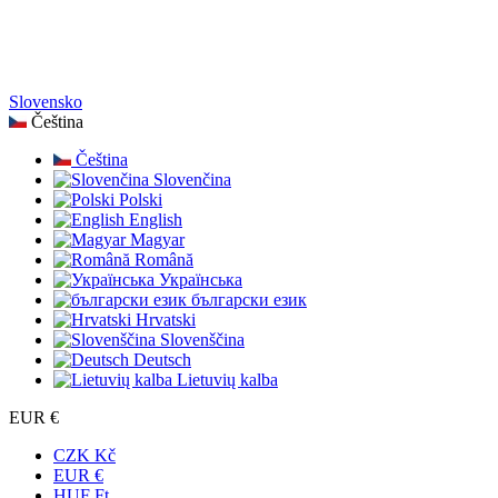
Slovensko
Čeština
Čeština
Slovenčina
Polski
English
Magyar
Română
Українська
български език
Hrvatski
Slovenščina
Deutsch
Lietuvių kalba
EUR €
CZK Kč
EUR €
HUF Ft