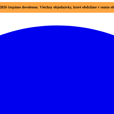
8. 2026 čerpáme dovolenou. Všechny objednávky, které obdržíme v tomto