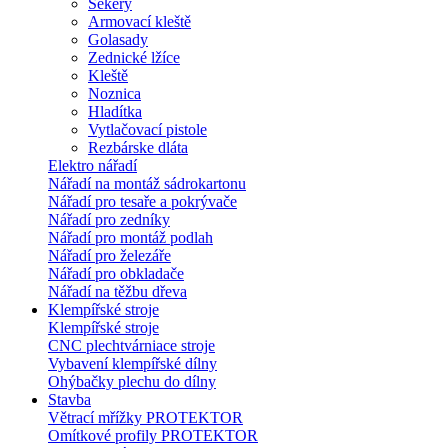
Sekery
Armovací kleště
Golasady
Zednické lžíce
Kleště
Noznica
Hladítka
Vytlačovací pistole
Rezbárske dláta
Elektro nářadí
Nářadí na montáž sádrokartonu
Nářadí pro tesaře a pokrývače
Nářadí pro zedníky
Nářadí pro montáž podlah
Nářadí pro železáře
Nářadí pro obkladače
Nářadí na těžbu dřeva
Klempířské stroje
Klempířské stroje
CNC plechtvárniace stroje
Vybavení klempířské dílny
Ohýbačky plechu do dílny
Stavba
Větrací mřížky PROTEKTOR
Omítkové profily PROTEKTOR