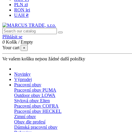
PLN zł
RON lei
UAH ₴
Přihlásit se
0
Košík
/
Empty
Your cart
×
Ve vašem košíku nejsou žádné další položky
Novinky
Výprodej
Pracovní obuv
Pracovní obuv PUMA
Outdoor obuv LOWA
Stylová obuv Elten
Pracovní obuv COFRA
Pracovní obuv HECKEL
Zimní obuv
Obuv dle profesí
Dámská pracovní obuv