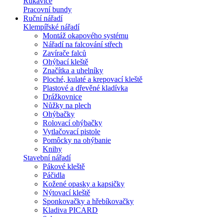
Rukavice
Pracovní bundy
Ruční nářadí
Klempířské nářadí
Montáž okapového systému
Nářadí na falcování střech
Zavírače falců
Ohýbací kleště
Značítka a uhelníky
Ploché, kulaté a krepovací kleště
Plastové a dřevěné kladívka
Drážkovnice
Nůžky na plech
Ohýbačky
Rolovací ohýbačky
Vytlačovací pistole
Pomôcky na ohýbanie
Knihy
Stavební nářadí
Pákové kleště
Páčidla
Kožené opasky a kapsičky
Nýtovací kleště
Sponkovačky a hřebíkovačky
Kladiva PICARD