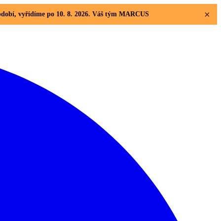
×
 období, vyřídíme po 10. 8. 2026. Váš tým MARCUS