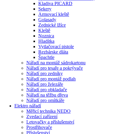
Kladiva PICARD
Sekery
Armovací kleště
Golasady
Zednické lžíce
Kleště
Noznica
Hladítka
Vytlačovací pistole
Rezbárske dláta
Špachtle
Nářadí na montáž sádrokartonu
Nářadí pro tesaře a pokrývače
Nářadí pro zedníky
Nářadí pro montáž podlah
Nářadí pro železáře
Nářadí pro obkladače
Nářadí na těžbu dřeva
Nářadí pro omítkáře
Elektro nářadí
Měřicí technika NEDO
Zvedací zařízení
Letovačky a příslušenství
Prostřihovače
Příslušenství