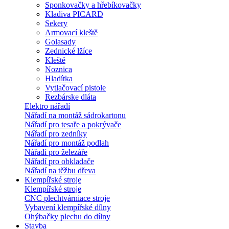
Sponkovačky a hřebíkovačky
Kladiva PICARD
Sekery
Armovací kleště
Golasady
Zednické lžíce
Kleště
Noznica
Hladítka
Vytlačovací pistole
Rezbárske dláta
Elektro nářadí
Nářadí na montáž sádrokartonu
Nářadí pro tesaře a pokrývače
Nářadí pro zedníky
Nářadí pro montáž podlah
Nářadí pro železáře
Nářadí pro obkladače
Nářadí na těžbu dřeva
Klempířské stroje
Klempířské stroje
CNC plechtvárniace stroje
Vybavení klempířské dílny
Ohýbačky plechu do dílny
Stavba