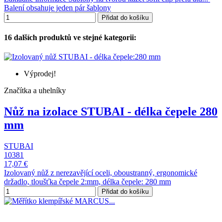
Balení obsahuje jeden pár šablony
Přidat do košíku
16 dalších produktů ve stejné kategorii:
Výprodej!
Značítka a uhelníky
Nůž na izolace STUBAI - délka čepele 280
mm
STUBAI
10381
17,07 €
Izolovaný nůž z nerezavějící oceli, oboustranný, ergonomické
držadlo, tloušťka čepele 2:mm, délka čepele: 280 mm
Přidat do košíku