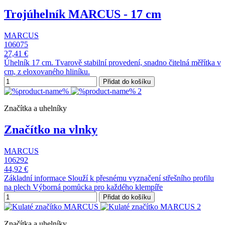
Trojúhelník MARCUS - 17 cm
MARCUS
106075
27,41 €
Úhelník 17 cm. Tvarově stabilní provedení, snadno čitelná měřítka v
cm, z eloxovaného hliníku.
Přidat do košíku
Značítka a uhelníky
Značítko na vlnky
MARCUS
106292
44,92 €
Základní informace Slouží k přesnému vyznačení střešního profilu
na plech Výborná pomůcka pro každého klempíře
Přidat do košíku
Značítka a uhelníky