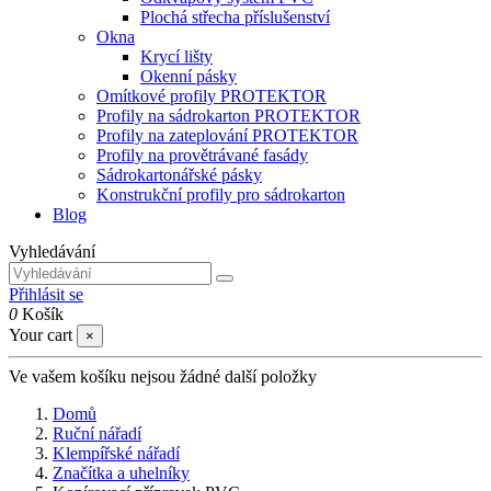
Plochá střecha příslušenství
Okna
Krycí lišty
Okenní pásky
Omítkové profily PROTEKTOR
Profily na sádrokarton PROTEKTOR
Profily na zateplování PROTEKTOR
Profily na provětrávané fasády
Sádrokartonářské pásky
Konstrukční profily pro sádrokarton
Blog
Vyhledávání
Přihlásit se
0
Košík
Your cart
×
Ve vašem košíku nejsou žádné další položky
Domů
Ruční nářadí
Klempířské nářadí
Značítka a uhelníky