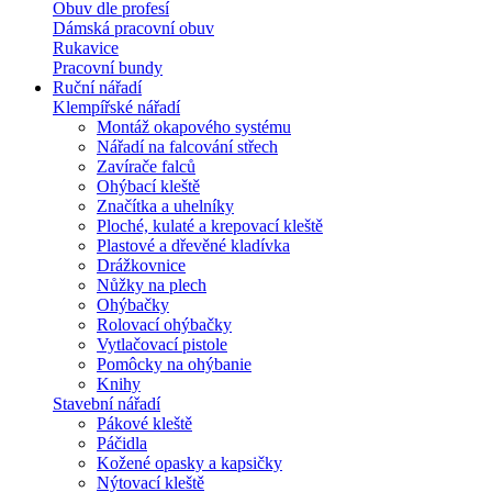
Obuv dle profesí
Dámská pracovní obuv
Rukavice
Pracovní bundy
Ruční nářadí
Klempířské nářadí
Montáž okapového systému
Nářadí na falcování střech
Zavírače falců
Ohýbací kleště
Značítka a uhelníky
Ploché, kulaté a krepovací kleště
Plastové a dřevěné kladívka
Drážkovnice
Nůžky na plech
Ohýbačky
Rolovací ohýbačky
Vytlačovací pistole
Pomôcky na ohýbanie
Knihy
Stavební nářadí
Pákové kleště
Páčidla
Kožené opasky a kapsičky
Nýtovací kleště