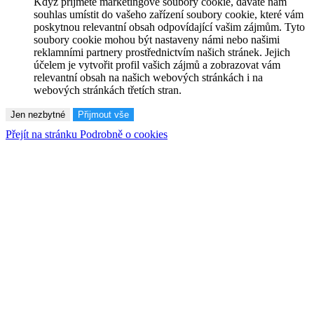
Když přijmete marketingové soubory cookie, dáváte nám
souhlas umístit do vašeho zařízení soubory cookie, které vám
poskytnou relevantní obsah odpovídající vašim zájmům. Tyto
soubory cookie mohou být nastaveny námi nebo našimi
reklamními partnery prostřednictvím našich stránek. Jejich
účelem je vytvořit profil vašich zájmů a zobrazovat vám
relevantní obsah na našich webových stránkách i na
webových stránkách třetích stran.
Jen nezbytné
Přijmout vše
Přejít na stránku Podrobně o cookies