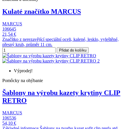
Kulaté značítko MARCUS
MARCUS
106645
21,54 €
Značítko z nerezavějící speciální oceli, kalené, lesklo, vyleštěné,
přesný kruh, průměr 11 cm.
Přidat do košíku
Výprodej!
Pomôcky na ohýbanie
Šablony na výrobu kazety krytiny CLIP
RETRO
MARCUS
106536
54,10 €
Základné informace Šablony na tvorbu kazet sofit clip prefa atd...