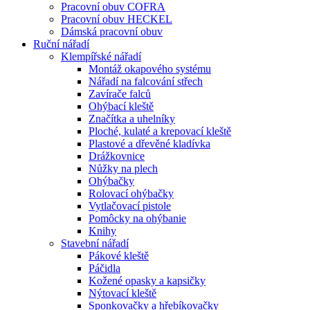
Pracovní obuv COFRA
Pracovní obuv HECKEL
Dámská pracovní obuv
Ruční nářadí
Klempířské nářadí
Montáž okapového systému
Nářadí na falcování střech
Zavírače falců
Ohýbací kleště
Značítka a uhelníky
Ploché, kulaté a krepovací kleště
Plastové a dřevěné kladívka
Drážkovnice
Nůžky na plech
Ohýbačky
Rolovací ohýbačky
Vytlačovací pistole
Pomôcky na ohýbanie
Knihy
Stavební nářadí
Pákové kleště
Páčidla
Kožené opasky a kapsičky
Nýtovací kleště
Sponkovačky a hřebíkovačky