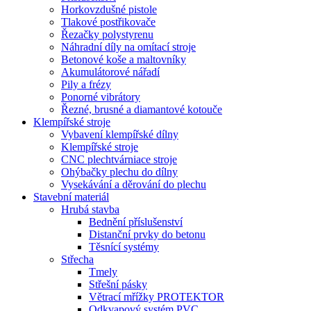
Horkovzdušné pistole
Tlakové postřikovače
Řezačky polystyrenu
Náhradní díly na omítací stroje
Betonové koše a maltovníky
Akumulátorové nářadí
Pily a frézy
Ponorné vibrátory
Řezné, brusné a diamantové kotouče
Klempířské stroje
Vybavení klempířské dílny
Klempířské stroje
CNC plechtvárniace stroje
Ohýbačky plechu do dílny
Vysekávání a děrování do plechu
Stavební materiál
Hrubá stavba
Bednění příslušenství
Distanční prvky do betonu
Těsnící systémy
Střecha
Tmely
Střešní pásky
Větrací mřížky PROTEKTOR
Odkvapový systém PVC