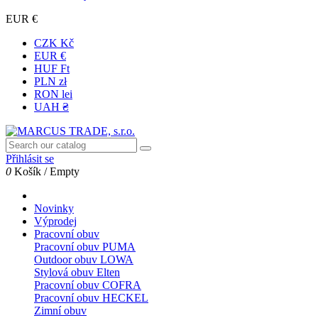
EUR €
CZK Kč
EUR €
HUF Ft
PLN zł
RON lei
UAH ₴
Přihlásit se
0
Košík
/
Empty
Novinky
Výprodej
Pracovní obuv
Pracovní obuv PUMA
Outdoor obuv LOWA
Stylová obuv Elten
Pracovní obuv COFRA
Pracovní obuv HECKEL
Zimní obuv