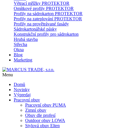
Větrací mřížky PROTEKTOR
Omítkové profily PROTEKTOR
Profily na sádrokarton PROTEKTOR
Profily na zateplování PROTEKTOR
Profily na provětrávané fasády
Sádrokartonářské pásky
Konstrukční profily pro sádrokarton
Hrubá stavba
Střecha
Okna
Blog
Marketing
Menu
Domů
Novinky
Výpredaj
Pracovní obuv
Pracovní obuv PUMA
Zimní obuv
Obuv dle profesí
Outdoor obuv LOWA
Stylová obuv Elten