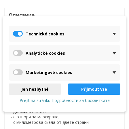
Описание
Reviews
(0)
Technické cookies
опис
Analytické cookies
Ъгълът е гравиран от двете страни, т.е.
скалата е от двете страни на ъгъла!
Marketingové cookies
Маркер Alpha Clasic
- дължина : 75 см,
- материал: неръждаема стомана,
Jen nezbytné
Přijmout vše
- регулируем,
- с отвори за маркиране и скала за измерване,
Přejít na stránku Подробности за бисквитките
Плотников ъгъл
- дължина : 75 см,
- с отвори за маркиране,
- с милиметрова скала от двете страни