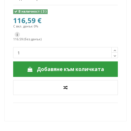
В наличност
( 3 )
116,59 €
С вкл. данък 0%
i
116.59 (без данък)
Добавяне към количката