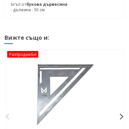
Ъгъл от
букова дървесина
- дължина : 50 см
Вижте също и:
Разпродажба!