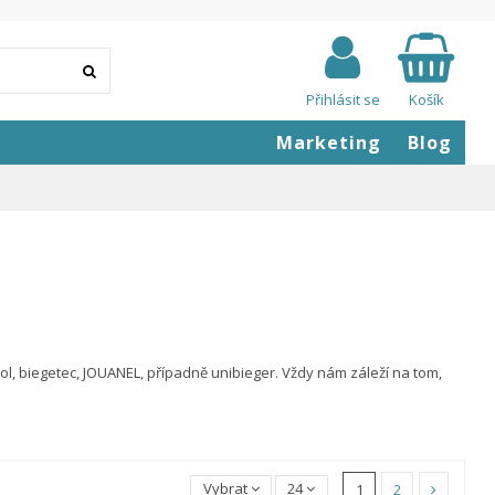
Přihlásit se
Košík
Marketing
Blog
ol, biegetec, JOUANEL, případně unibieger. Vždy nám záleží na tom,
Vybrat
24
1
2