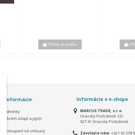
Přidat do košíku
Př
Informácie o e-shope
é informácie
MARCUS TRADE, s.r.o.
í podmínky
Oravský Podzámok 132
osobních údajů a jejich
027 41 Oravský Podzámok
ní
 odstoupení od smlouvy
Zavolajte nám:
+421 43 238 8