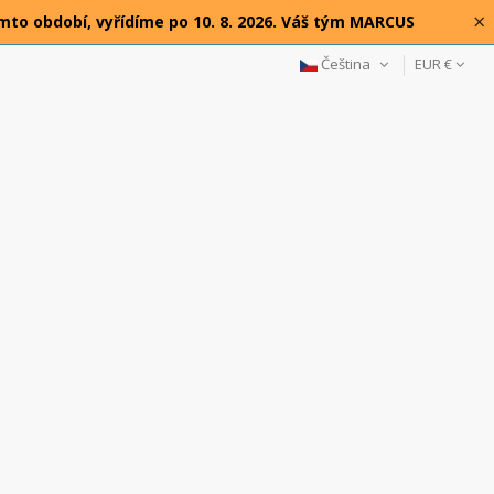
×
omto období, vyřídíme po 10. 8. 2026. Váš tým MARCUS
Čeština
EUR €