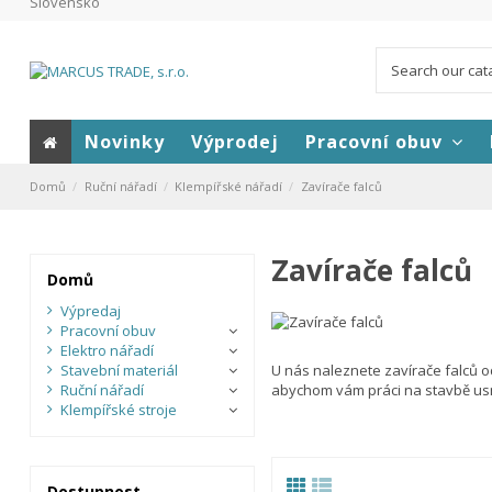
Slovensko
Novinky
Výprodej
Pracovní obuv
Domů
Ruční nářadí
Klempířské nářadí
Zavírače falců
Zavírače falců
Domů
Výpredaj
Pracovní obuv
Elektro nářadí
Stavební materiál
U nás naleznete zavírače falců o
Ruční nářadí
abychom vám práci na stavbě usn
Klempířské stroje
Dostupnost