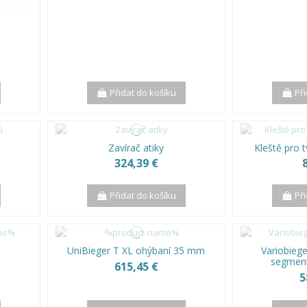
Přidat do košíku
Př
ů
Zavírač atiky
Kleště pro 
324,39 €
Přidat do košíku
Př
UniBieger T XL ohýbaní 35 mm
Variobieg
segmen
615,45 €
5