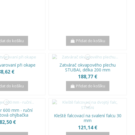
idat do košíku
Přidat do košíku
tvarovaní při okape
Zatvárač okvapového plechu
STUBAI, délka 200 mm
88,62 €
188,77 €
idat do košíku
Přidat do košíku
er 600 mm - ruční
tová ohýbačka
Kleště falcovací na svalení falcu 30
mm
82,50 €
121,14 €