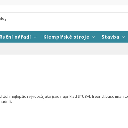
Ruční nářadí
Klempířské stroje
Stavba
d těch nejlepších výrobců jako jsou například STUBAI, freund, buschman to
adnili.