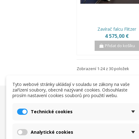
Zavírač falcu Flitzer
4 575,00 €
Přidat do košíku
Zobrazení 1-24 z 30 položek
Tyto webové stránky ukládají v souladu se zákony na vaše
zařízení soubory, obecně nazývané cookies. Odsouhlaste
prosím nastavení cookies souborů pro použití webu.
Užitočné informácie
Obchodn
Technické cookies
O nas
Obchodn
Katalogy a ceníky
Ochrana 
zpracová
Velikostní tabulka
Analytické cookies
Podmínky
Objednávkový formulář