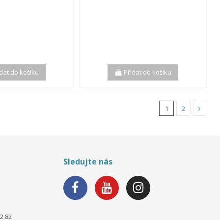
idat do košíku
Přidat do košíku
1
2
Sledujte nás
2 82