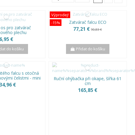
Výprodej!
Zatvárač falcu ECO
-15%
 os pro zatvárač
77,21 €
90,83 €
ového plechu
6,95 €
idat do košíku
Přidat do košíku
itého falcu s otočná
novými čelistmi - mini
Ruční ohýbačka při okape, šířka 61
cm
34,96 €
165,85 €