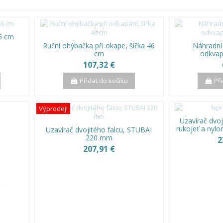
46 cm
Ruční ohýbačka při okape, šířka 46
Náhradní
cm
odkvap
107,32 €
Přidat do košíku
Př
Výprodej!
Uzavírač dvoj
rukojeť a nylo
Uzavírač dvojitého falcu, STUBAI
220 mm
2
207,91 €