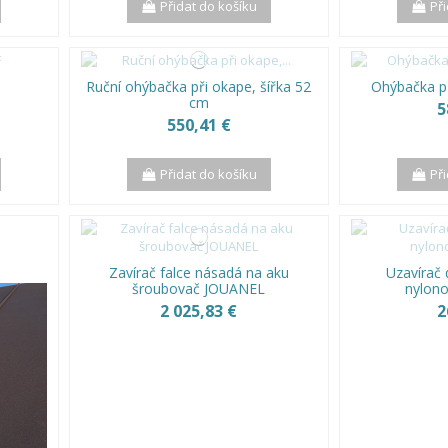
Přidat do košíku
Př
Ruční ohýbačka při okape, šířka 52
Ohýbačka p
cm
5
550,41 €
Přidat do košíku
Př
Zavírač falce násadá na aku
Uzavírač 
šroubovač JOUANEL
nylono
2 025,83 €
2