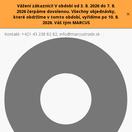
Vážení zákazníci! V období od 3. 8. 2026 do 7. 8.
2026 čerpáme dovolenou. Všechny objednávky,
×
které obdržíme v tomto období, vyřídíme po 10. 8.
2026. Váš tým MARCUS
Kontakt: +421 43 238 82 82,
info@marcustrade.sk