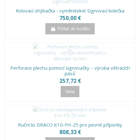
Rolovací ohýbačka - vyměnitelné Signovací kolečka
750,00 €
Přidat do košíku
Perforace plechu pomocí signovačky – výroba větracích
pásů
257,72 €
View
Ruční lis DRÄCO K10-FH-25 pro pevné příponky
808,33 €