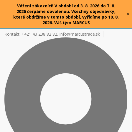
Vážení zákazníci! V období od 3. 8. 2026 do 7. 8.
2026 čerpáme dovolenou. Všechny objednávky,
×
které obdržíme v tomto období, vyřídíme po 10. 8.
2026. Váš tým MARCUS
Kontakt: +421 43 238 82 82,
info@marcustrade.sk