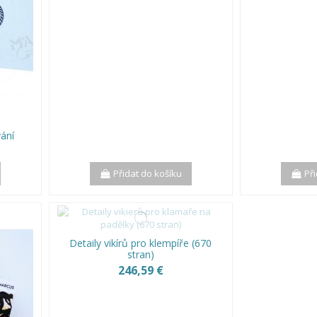
vání
Přidat do košíku
Př
Detaily vikírů pro klempíře (670
stran)
246,59 €