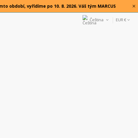
×
omto období, vyřídíme po 10. 8. 2026. Váš tým MARCUS
Čeština
EUR €