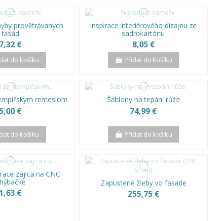
chyby provětrávaných
Inspirace interiérového dizajnu ze
fasád
sadrokartónu
7,32 €
8,05 €
idat do košíku
Přidat do košíku
lempířskym remeslom
Šablony na tepání růže
5,00 €
74,99 €
idat do košíku
Přidat do košíku
race zajica na CNC
hýbačke
Zapustené žleby vo fasade
1,63 €
255,75 €