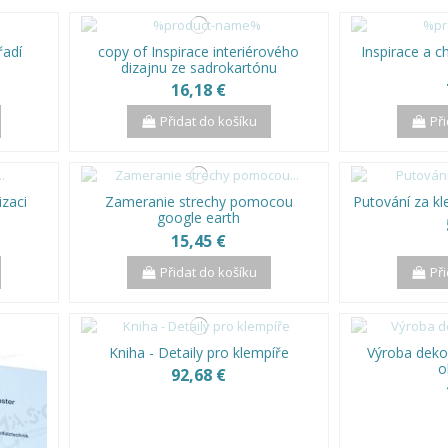
řadí
copy of Inspirace interiérového
Inspirace a 
dizajnu ze sadrokartónu
16,18 €
Přidat do košíku
Př
izaci
Zameranie strechy pomocou
Putování za k
google earth
15,45 €
Přidat do košíku
Př
Kniha - Detaily pro klempíře
Výroba deko
o
92,68 €