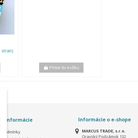
 stran)
Přidat do košíku
Informácie o e-shope
é informácie
MARCUS TRADE, s.r.o.
í podmínky
Oravský Podzámok 132