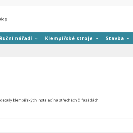
Ruční nářadí
Klempířské stroje
Stavba
detaily klempířských instalací na střechách či fasádách.