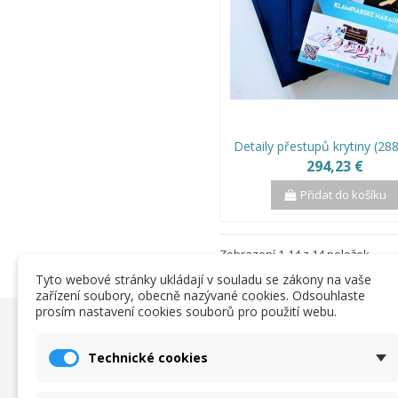
Detaily přestupů krytiny (288
294,23 €
Přidat do košíku
Zobrazení 1-14 z 14 položek
Tyto webové stránky ukládají v souladu se zákony na vaše
zařízení soubory, obecně nazývané cookies. Odsouhlaste
prosím nastavení cookies souborů pro použití webu.
Užitočné informácie
Obchodn
Technické cookies
O nas
Obchodn