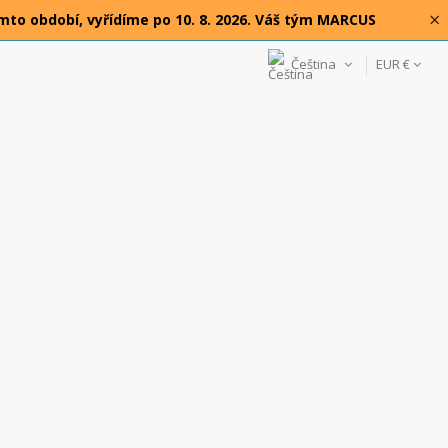
×
omto období, vyřídíme po 10. 8. 2026. Váš tým MARCUS
Čeština
EUR €