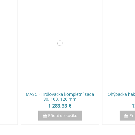
MASC - Hrdlovačka kompletní sada
Ohýbačka hák
80, 100, 120 mm
1 283,33 €
1
Přidat do košíku
Př