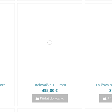
hora
Hrdlovačka 100 mm
Talířová 
435,00 €
3
Přidat do košíku
Př