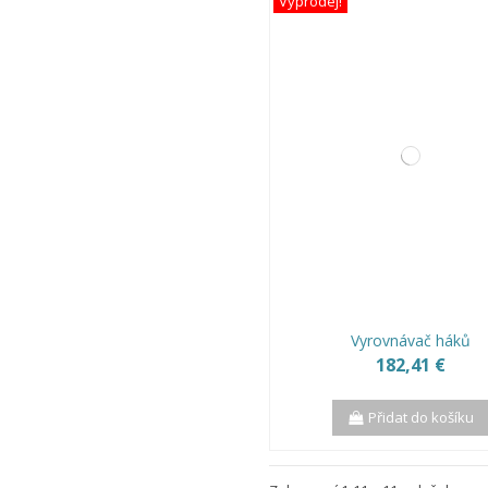
Výprodej!
Vyrovnávač háků
182,41 €
Přidat do košíku