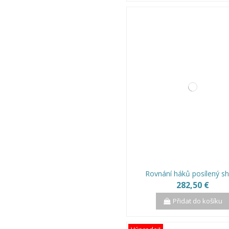
Rovnání háků posílený s
282,50 €
Přidat do košíku