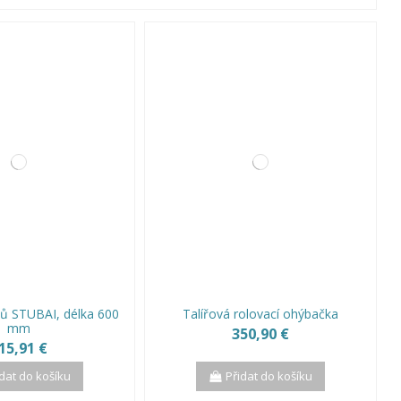
ů STUBAI, délka 600
Talířová rolovací ohýbačka
mm
350,90 €
15,91 €
idat do košíku
Přidat do košíku