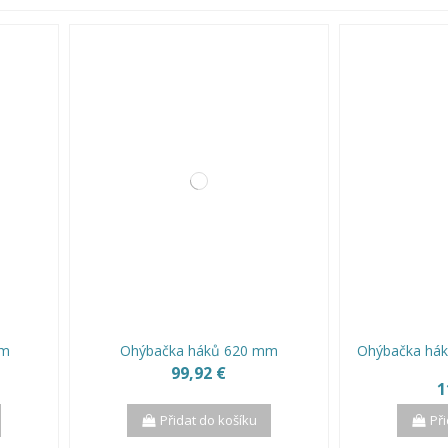
mm
Ohýbačka háků 620 mm
Ohýbačka hák
99,92 €
1
Přidat do košíku
Př