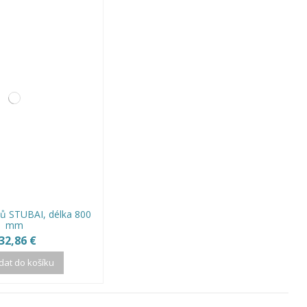
ů STUBAI, délka 800
mm
32,86 €
idat do košíku