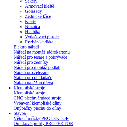
Sekery
Armovací kleště
Golasady
Zednické lžíce
Kleště
Noznica
Hladítka
Vytlačovací pistole
Rezbárske dláta
Elektro nářadí
Nářadí na montáž sádrokartonu
Nářadí pro tesaře a pokrývače
Nářadí pro zedníky
Nářadí pro montáž podlah
Nářadí pro železáře
Nářadí pro obkladače
Nářadí na těžbu dřeva
Klempířské stroje
Klempířské stroje
CNC plechtvárniace stroje
Vybavení klempířské dílny
Ohýbačky plechu do dílny
Stavba
Větrací mřížky PROTEKTOR
Omítkové profily PROTEKTOR