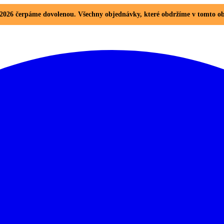
8. 2026 čerpáme dovolenou. Všechny objednávky, které obdržíme v tomto