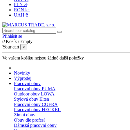
PLN zł
RON lei
UAH ₴
Přihlásit se
0
Košík
/
Empty
Your cart
×
Ve vašem košíku nejsou žádné další položky
Novinky
Výprodej
Pracovní obuv
Pracovní obuv PUMA
Outdoor obuv LOWA
Stylová obuv Elten
Pracovní obuv COFRA
Pracovní obuv HECKEL
Zimní obuv
Obuv dle profesí
Dámská pracovní obuv