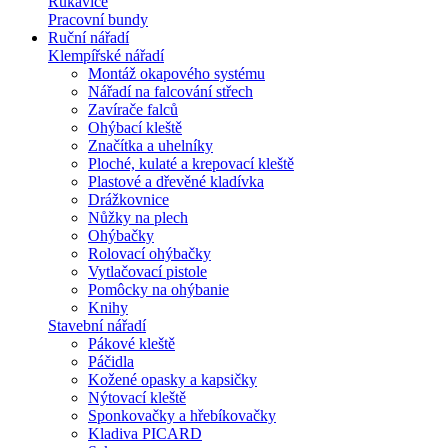
Rukavice
Pracovní bundy
Ruční nářadí
Klempířské nářadí
Montáž okapového systému
Nářadí na falcování střech
Zavírače falců
Ohýbací kleště
Značítka a uhelníky
Ploché, kulaté a krepovací kleště
Plastové a dřevěné kladívka
Drážkovnice
Nůžky na plech
Ohýbačky
Rolovací ohýbačky
Vytlačovací pistole
Pomôcky na ohýbanie
Knihy
Stavební nářadí
Pákové kleště
Páčidla
Kožené opasky a kapsičky
Nýtovací kleště
Sponkovačky a hřebíkovačky
Kladiva PICARD