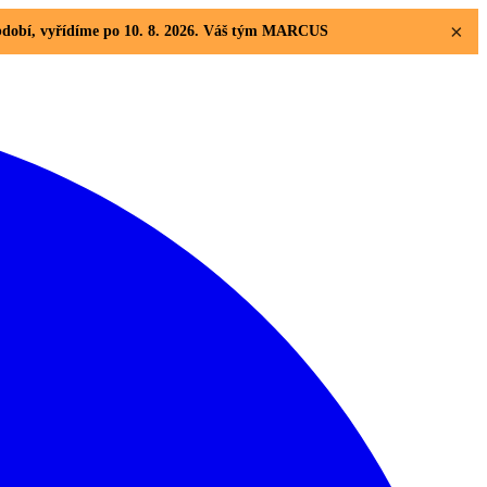
×
 období, vyřídíme po 10. 8. 2026. Váš tým MARCUS