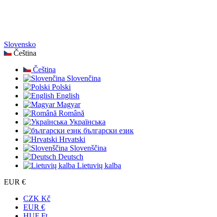
Slovensko
Čeština
Čeština
Slovenčina
Polski
English
Magyar
Română
Українська
български език
Hrvatski
Slovenščina
Deutsch
Lietuvių kalba
EUR €
CZK Kč
EUR €
HUF Ft