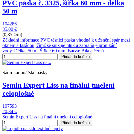
PVC páska č. 3325, šířka 60 mm - délka
50 m
104286
85,00 €
(0,85 €/m)
Základní informace PVC těsnící páska vhodná k utěsnění spár mezi
oknem a fasádou, čímž se snižuje hluk a zabraňuje pronikání
vody. Délka: 50 m. Šířka: 60 mm. Barva: Bílá a černá
Přidat do košíku
Sádrokartonářské pásky
Semin Expert Liss na finální tmelení
celoplošné
107593
20,84 €
Semin Expert Liss na finální tmelení celoplošné
Přidat do košíku