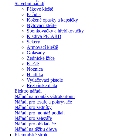
Stavební nářadí
Pákové kleště
Páčidla
Kožené opasky a kapsičky
Nýtovací kleště
Sponkovačky a hřebíkovačky
Kladiva PICARD
Sekery
Armovací kleště
Golasady
Zednické lžíce
Kleště
Noznica
Hladítka
Vytlačovací pistole
Rezbárske dláta
Elektro nářadí
Nářadí na montáž sádrokartonu
Nářadí pro tesaře a pokrývače
Nářadí pro zedníky
Nářadí pro montáž podlah
Nářadí pro železáře
Nářadí pro obkladače
Nářadí na těžbu dřeva
Klempířské stroje