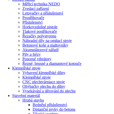
Měřicí technika NEDO
Zvedací zařízení
Letovačky a příslušenství
Prostřihovače
Příslušenství
Horkovzdušné pistole
Tlakové postřikovače
Řezačky polystyrenu
Náhradní díly na omítací stroje
Betonové koše a maltovníky
Akumulátorové nářadí
Pily a frézy
Ponorné vibrátory
Řezné, brusné a diamantové kotouče
Klempířské stroje
Vybavení klempířské dílny
Klempířské stroje
CNC plechtvárniace stroje
Ohýbačky plechu do dílny
Vysekávání a děrování do plechu
Stavební materiál
Hrubá stavba
Bednění příslušenství
Distanční prvky do betonu
Těsnící systémy