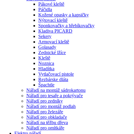
Pákové kleště
Páčidla
Kožené opasky a kapsičky
Nýtovací kleště
Sponkovačky a hřebíkovačky
Kladiva PICARD
Sekery
Armovací kleště
Golasady
Zednické lžíce
Kleště
Noznica
Hladítka
Vytlačovací pistole
Rezbárske dláta
Špachtle
Nářadí na montáž sádrokartonu
Nářadí pro tesaře a pokrývače
Nářadí pro zedníky
Nářadí pro montáž podlah
Nářadí pro železáře
Nářadí pro obkladače
Nářadí na těžbu dřeva
Nářadí pro omítkáře
Elektro nářadí