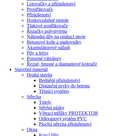
Letovačky a příslušenství
Prostřihovače
Příslušenství
Horkovzdušné pistole
Tlakové postřikovače
Řezačky polystyrenu
Náhradní díly na omítací stroje
Betonové koše a maltovníky
Akumulátorové nářadí
Pily a frézy
Ponorné vibrátory
Řezné, brusné a diamantové kotouče
Stavební materiál
Hrubá stavba
Bednění příslušenství
Distanční prvky do betonu
Těsnící systémy
Střecha
Tmely
Střešní pásky
Větrací mřížky PROTEKTOR
Odkvapový systém PVC
Plochá střecha příslušenství
Okna
Krycí lišty