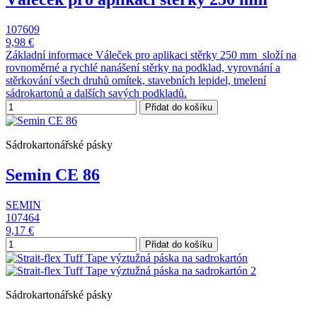
107609
9,98 €
Základní informace Váleček pro aplikaci stěrky 250 mm složí na
rovnoměrné a rychlé nanášení stěrky na podklad, vyrovnání a
stěrkování všech druhů omítek, stavebních lepidel, tmelení
sádrokartonů a dalších savých podkladů.
Přidat do košíku
Sádrokartonářské pásky
Semin CE 86
SEMIN
107464
9,17 €
Přidat do košíku
Sádrokartonářské pásky