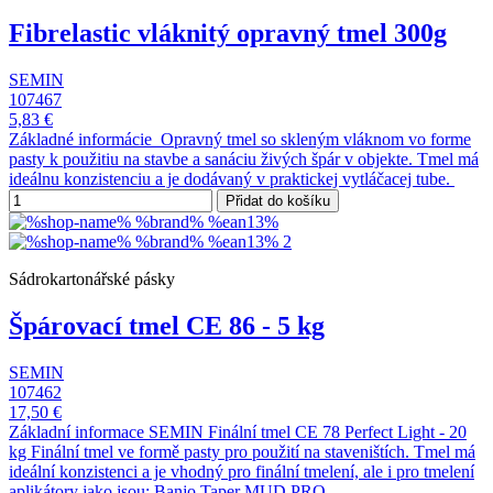
Fibrelastic vláknitý opravný tmel 300g
SEMIN
107467
5,83 €
Základné informácie Opravný tmel so skleným vláknom vo forme
pasty k použitiu na stavbe a sanáciu živých špár v objekte. Tmel má
ideálnu konzistenciu a je dodávaný v praktickej vytláčacej tube.
Přidat do košíku
Sádrokartonářské pásky
Špárovací tmel CE 86 - 5 kg
SEMIN
107462
17,50 €
Základní informace SEMIN Finální tmel CE 78 Perfect Light - 20
kg Finální tmel ve formě pasty pro použití na staveništích. Tmel má
ideální konzistenci a je vhodný pro finální tmelení, ale i pro tmelení
aplikátory jako jsou: Banjo Taper MUD PRO