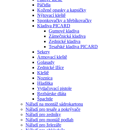
Páčidla
Kožené opasky a kapsičky
Nýtovací kleště
Sponkovačky a hřebíkovačky
Kladiva PICARD
Gumové kladiva
Zámečnická kladiva
Zednické kladiva
Tesařské kladiva PICARD
Sekery
Armovací kleště
Golasady
Zednické lžíce
Kleště
Noznica
Hladítka
Vytlačovací pistole
Rezbárske dláta
Špachtle
Nářadí na montáž sádrokartonu
Nářadí pro tesaře a pokrývače
Nářadí pro zedníky
Nářadí pro montáž podlah
Nářadí pro železáře