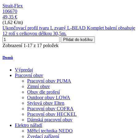
Strait-Flex
106670
49,35 €
(1,62 €/m)
Ukončovací profil tvaru L zvaný L-BEAD Komplet balení obsahuje
12 rolí s celkovou délkou 30,5m.
Přidat do košíku
Zobrazení 1-17 z 17 položek
Domů
Výpredaj
Pracovní obuv
Pracovní obuv PUMA
Zimní obuv
Obuv dle profesí
Outdoor obuv LOWA
Stylová obuv Elten
Pracovní obuv COFRA
Pracovní obuv HECKEL
Dámská pracovní obuv
Elektro nářadí
Měřicí technika NEDO
Zvedací zařízení