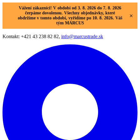
Vážení zákazníci! V období od 3. 8. 2026 do 7. 8. 2026
čerpáme dovolenou. Všechny objednávky, které
×
obdržíme v tomto období, vyřídíme po 10. 8. 2026. Váš
tým MARCUS
Kontakt: +421 43 238 82 82,
info@marcustrade.sk