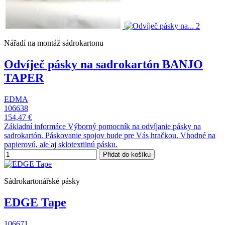
Nářadí na montáž sádrokartonu
Odvíječ pásky na sadrokartón BANJO
TAPER
EDMA
106638
154,47 €
Základní informáce Výborný pomocník na odvíjanie pásky na
sadrokartón. Páskovanie spojov bude pre Vás hračkou. Vhodné na
papierovú, ale aj sklotextilnú pásku.
Přidat do košíku
Sádrokartonářské pásky
EDGE Tape
106671