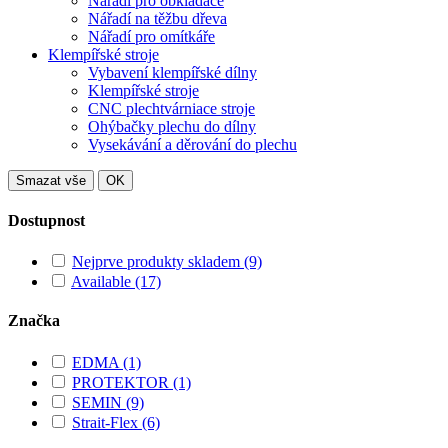
Nářadí pro obkladače
Nářadí na těžbu dřeva
Nářadí pro omítkáře
Klempířské stroje
Vybavení klempířské dílny
Klempířské stroje
CNC plechtvárniace stroje
Ohýbačky plechu do dílny
Vysekávání a děrování do plechu
Smazat vše
OK
Dostupnost
Nejprve produkty skladem
(9)
Available
(17)
Značka
EDMA
(1)
PROTEKTOR
(1)
SEMIN
(9)
Strait-Flex
(6)