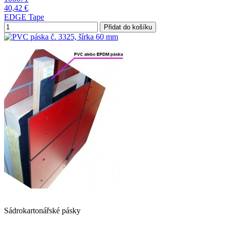
40,42 €
EDGE Tape
Přidat do košíku
Sádrokartonářské pásky