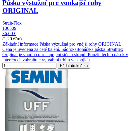
Páska výstužní pre vonkajší rohy
ORIGINAL
Strait-Flex
106509
36,60 €
(1,20 €/m)
Základní informace Páska výztužná pro vnější rohy ORIGINAL
Cena je uvedena za celé balení. Sádrokartonářská páska Straitflex
Original je vhodná pro napojení stěn a stropů. Použití těchto pásek v
interiérech zabraňuje vytváření trhlin ve spojích.
Přidat do košíku