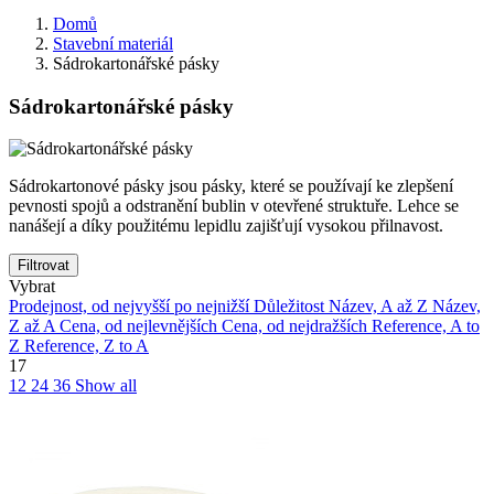
Domů
Stavební materiál
Sádrokartonářské pásky
Sádrokartonářské pásky
Sádrokartonové pásky jsou pásky, které se používají ke zlepšení
pevnosti spojů a odstranění bublin v otevřené struktuře. Lehce se
nanášejí a díky použitému lepidlu zajišťují vysokou přilnavost.
Filtrovat
Vybrat
Prodejnost, od nejvyšší po nejnižší
Důležitost
Název, A až Z
Název,
Z až A
Cena, od nejlevnějších
Cena, od nejdražších
Reference, A to
Z
Reference, Z to A
17
12
24
36
Show all