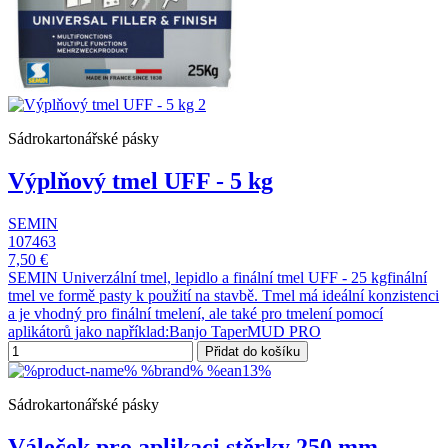
Sádrokartonářské pásky
Výplňový tmel UFF - 5 kg
SEMIN
107463
7,50 €
SEMIN Univerzální tmel, lepidlo a finální tmel UFF - 25 kgfinální
tmel ve formě pasty k použití na stavbě. Tmel má ideální konzistenci
a je vhodný pro finální tmelení, ale také pro tmelení pomocí
aplikátorů jako například:Banjo TaperMUD PRO
Přidat do košíku
Sádrokartonářské pásky
Váleček pro aplikaci stěrky 250 mm