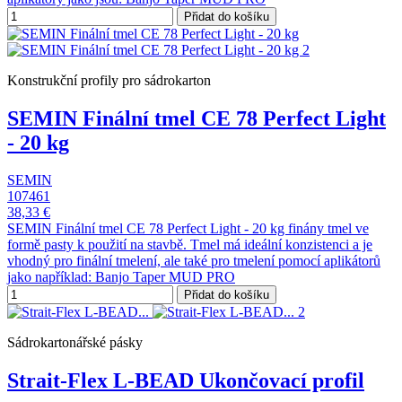
Přidat do košíku
Konstrukční profily pro sádrokarton
SEMIN Finální tmel CE 78 Perfect Light
- 20 kg
SEMIN
107461
38,33 €
SEMIN Finální tmel CE 78 Perfect Light - 20 kg finány tmel ve
formě pasty k použití na stavbě. Tmel má ideální konzistenci a je
vhodný pro finální tmelení, ale také pro tmelení pomocí aplikátorů
jako například: Banjo Taper MUD PRO
Přidat do košíku
Sádrokartonářské pásky
Strait-Flex L-BEAD Ukončovací profil