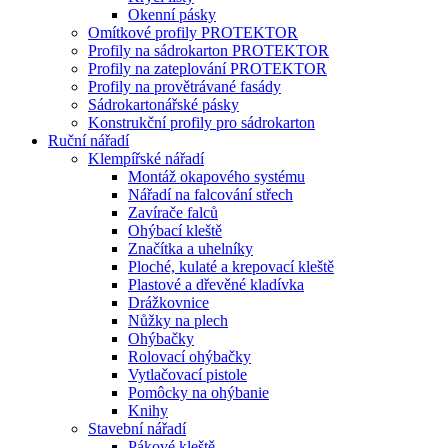
Okenní pásky
Omítkové profily PROTEKTOR
Profily na sádrokarton PROTEKTOR
Profily na zateplování PROTEKTOR
Profily na provětrávané fasády
Sádrokartonářské pásky
Konstrukční profily pro sádrokarton
Ruční nářadí
Klempířské nářadí
Montáž okapového systému
Nářadí na falcování střech
Zavírače falců
Ohýbací kleště
Značítka a uhelníky
Ploché, kulaté a krepovací kleště
Plastové a dřevěné kladívka
Drážkovnice
Nůžky na plech
Ohýbačky
Rolovací ohýbačky
Vytlačovací pistole
Pomôcky na ohýbanie
Knihy
Stavební nářadí
Pákové kleště