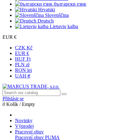
български език
Hrvatski
Slovenščina
Deutsch
Lietuvių kalba
EUR €
CZK Kč
EUR €
HUF Ft
PLN zł
RON lei
UAH ₴
Přihlásit se
0
Košík
/
Empty
Novinky
Výprodej
Pracovní obuv
Pracovní obuv PUMA