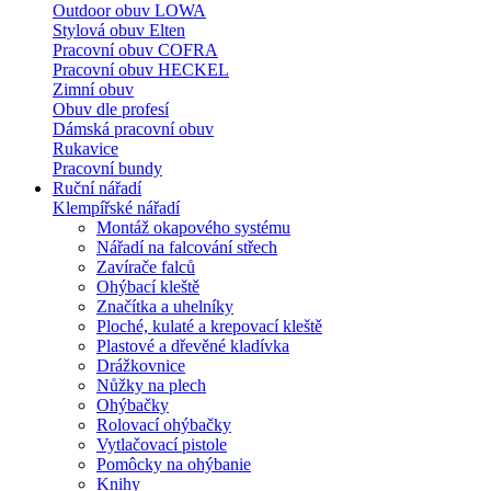
Outdoor obuv LOWA
Stylová obuv Elten
Pracovní obuv COFRA
Pracovní obuv HECKEL
Zimní obuv
Obuv dle profesí
Dámská pracovní obuv
Rukavice
Pracovní bundy
Ruční nářadí
Klempířské nářadí
Montáž okapového systému
Nářadí na falcování střech
Zavírače falců
Ohýbací kleště
Značítka a uhelníky
Ploché, kulaté a krepovací kleště
Plastové a dřevěné kladívka
Drážkovnice
Nůžky na plech
Ohýbačky
Rolovací ohýbačky
Vytlačovací pistole
Pomôcky na ohýbanie
Knihy