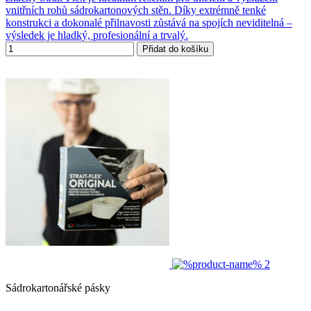
vnitřních rohů sádrokartonových stěn. Díky extrémně tenké
konstrukci a dokonalé přilnavosti zůstává na spojích neviditelná –
výsledek je hladký, profesionální a trvalý.
Přidat do košíku
Sádrokartonářské pásky