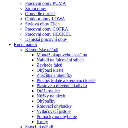
Pracovní obuv PUMA
Zimní obuv
Obuv dle profesí
Outdoor obuv LOWA
Stylová obuv Elten
Pracovní obuv COFRA
Pracovní obuv HECKEL
Dámská pracovní obuv
Ruční nářadí
Klempířské nářadí
Montáž okapového systému
Nářadí na falcování střech
Zavírače falců
Ohýbací kleště
Značítka a uhelníky
Ploché, kulaté a krepovací kleště
Plastové a dřevěné kladívka
Drážkovnice
Nůžky na plech
Ohýbačky
Rolovací ohýbačky
Vytlačovací pistole
Pomôcky na ohýbanie
Knihy
Stavební nářadí