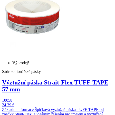
Výprodej!
Sádrokartonářské pásky
Výztužní páska Strait-Flex TUFF-TAPE
57 mm
10058
24,39 €
Základní informace Špičková výztužná páska TUFF-TAPE od
značky Strait-Flex je ideálním řešením pro tmelení a vyztužení