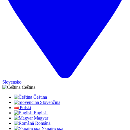
Slovensko
Čeština
Čeština
Slovenčina
Polski
English
Magyar
Română
Українська