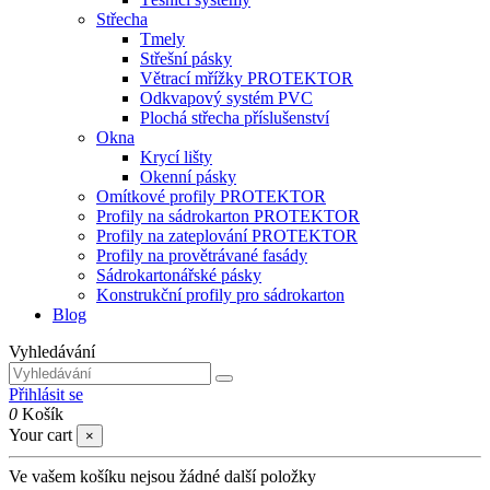
Střecha
Tmely
Střešní pásky
Větrací mřížky PROTEKTOR
Odkvapový systém PVC
Plochá střecha příslušenství
Okna
Krycí lišty
Okenní pásky
Omítkové profily PROTEKTOR
Profily na sádrokarton PROTEKTOR
Profily na zateplování PROTEKTOR
Profily na provětrávané fasády
Sádrokartonářské pásky
Konstrukční profily pro sádrokarton
Blog
Vyhledávání
Přihlásit se
0
Košík
Your cart
×
Ve vašem košíku nejsou žádné další položky