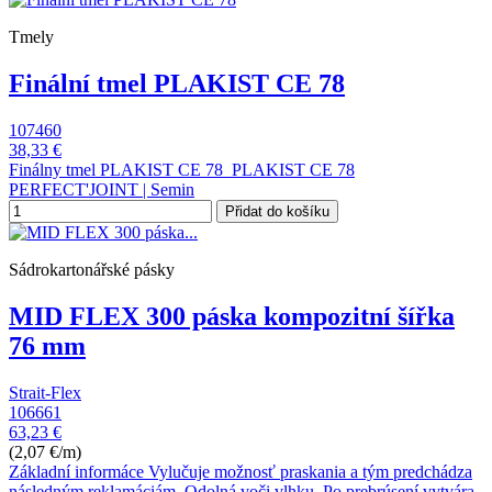
Tmely
Finální tmel PLAKIST CE 78
107460
38,33 €
Finálny tmel PLAKIST CE 78 PLAKIST CE 78
PERFECT'JOINT | Semin
Přidat do košíku
Sádrokartonářské pásky
MID FLEX 300 páska kompozitní šířka
76 mm
Strait-Flex
106661
63,23 €
(2,07 €/m)
Základní informáce Vylučuje možnosť praskania a tým predchádza
následným reklamáciám. Odolná voči vlhku. Po prebrúsení vytvára