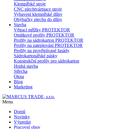
Klempířské stroje
CNC plechtvárniace stroje
Vybavení klempířské dílny
Ohýbačky plechu do dílny
Stavba
Větrací mřížky PROTEKTOR
Omítkové profily PROTEKTOR
Profily na sádrokarton PROTEKTOR
Profily na zateplování PROTEKTOR
Profily na provětrávané fasády
Sádrokartonářské pásky
Konstrukční profily pro sádrokarton
Hrubá stavba
Střecha
Okna
Blog
Marketing
Menu
Domů
Novinky
Výpredaj
Pracovní obuv