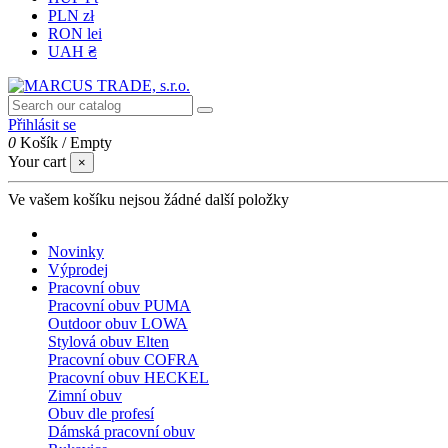
PLN zł
RON lei
UAH ₴
Přihlásit se
0
Košík
/
Empty
Your cart
×
Ve vašem košíku nejsou žádné další položky
Novinky
Výprodej
Pracovní obuv
Pracovní obuv PUMA
Outdoor obuv LOWA
Stylová obuv Elten
Pracovní obuv COFRA
Pracovní obuv HECKEL
Zimní obuv
Obuv dle profesí
Dámská pracovní obuv