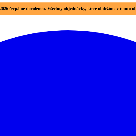
8. 2026 čerpáme dovolenou. Všechny objednávky, které obdržíme v tomto