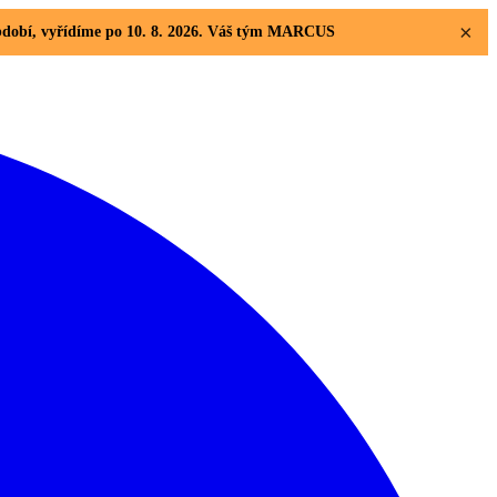
×
 období, vyřídíme po 10. 8. 2026. Váš tým MARCUS