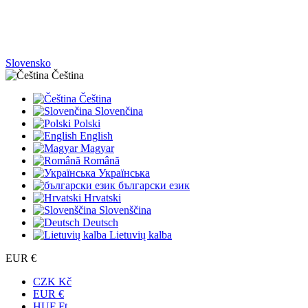
Slovensko
Čeština
Čeština
Slovenčina
Polski
English
Magyar
Română
Українська
български език
Hrvatski
Slovenščina
Deutsch
Lietuvių kalba
EUR €
CZK Kč
EUR €
HUF Ft