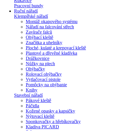
Rukavice
Pracovní bundy
Ruční nářadí
Klempířské nářadí
Montáž okapového systému
Nářadí na falcování střech
Zavírače falců
Ohýbací kleště
Značítka a uhelníky
Ploché, kulaté a krepovací kleště
Plastové a dřevěné kladívka
Drážkovnice
Nůžky na plech
Ohýbačky
Rolovací ohýbačky
Vytlačovací pistole
Pomôcky na ohýbanie
Knihy
Stavební nářadí
Pákové kleště
Páčidla
Kožené opasky a kapsičky
Nýtovací kleště
Sponkovačky a hřebíkovačky
Kladiva PICARD