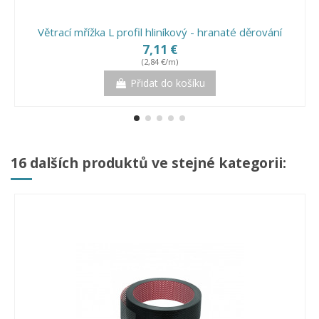
Větrací mřížka L profil hliníkový - hranaté děrování
7,11 €
(2,84 €/m)
Přidat do košíku
16 dalších produktů ve stejné kategorii: