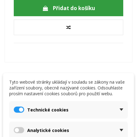
Přidat do košíku
Tyto webové stránky ukládají v souladu se zákony na vaše
zařízení soubory, obecně nazývané cookies. Odsouhlaste
Popis
prosím nastavení cookies souborů pro použití webu.
Reviews
(0)
Technické cookies
Popis
Analytické cookies
Větrací mřížka z PVC 30 x 90 mm černá