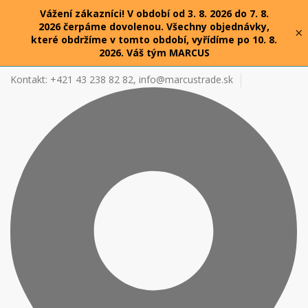
Vážení zákazníci! V období od 3. 8. 2026 do 7. 8.
2026 čerpáme dovolenou. Všechny objednávky,
×
které obdržíme v tomto období, vyřídíme po 10. 8.
2026. Váš tým MARCUS
Kontakt: +421 43 238 82 82,
info@marcustrade.sk