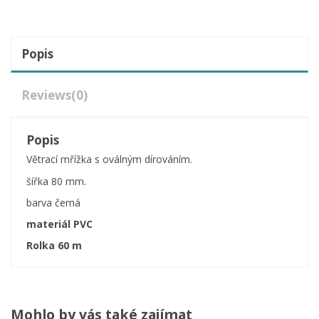
Popis
Reviews
(0)
Popis
Větrací mřížka s oválným dírováním.
šířka 80 mm.
barva černá
materiál PVC
Rolka 60 m
Mohlo by vás také zajímat