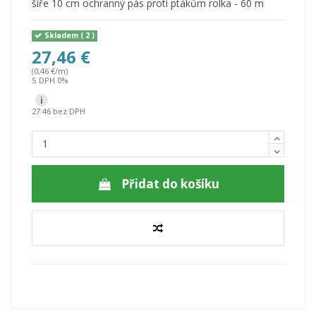
šíře 10 cm ochranný pás proti ptákům rolka - 60 m
Skladem
( 2 )
27,46 €
(0,46 €/m)
S DPH 0%
i
27.46 bez DPH
Přidat do košíku