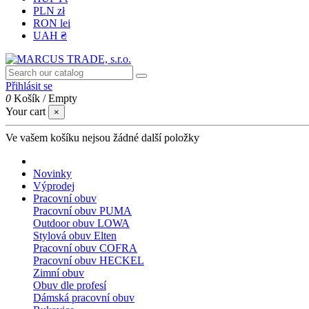
PLN zł
RON lei
UAH ₴
Přihlásit se
0
Košík
/
Empty
Your cart
×
Ve vašem košíku nejsou žádné další položky
Novinky
Výprodej
Pracovní obuv
Pracovní obuv PUMA
Outdoor obuv LOWA
Stylová obuv Elten
Pracovní obuv COFRA
Pracovní obuv HECKEL
Zimní obuv
Obuv dle profesí
Dámská pracovní obuv