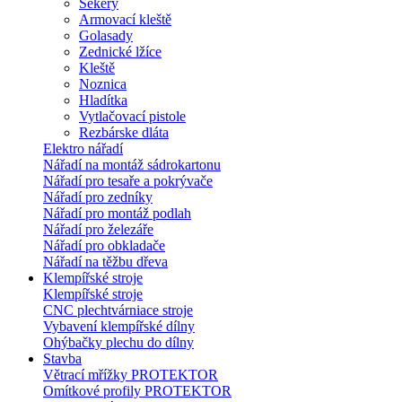
Sekery
Armovací kleště
Golasady
Zednické lžíce
Kleště
Noznica
Hladítka
Vytlačovací pistole
Rezbárske dláta
Elektro nářadí
Nářadí na montáž sádrokartonu
Nářadí pro tesaře a pokrývače
Nářadí pro zedníky
Nářadí pro montáž podlah
Nářadí pro železáře
Nářadí pro obkladače
Nářadí na těžbu dřeva
Klempířské stroje
Klempířské stroje
CNC plechtvárniace stroje
Vybavení klempířské dílny
Ohýbačky plechu do dílny
Stavba
Větrací mřížky PROTEKTOR
Omítkové profily PROTEKTOR