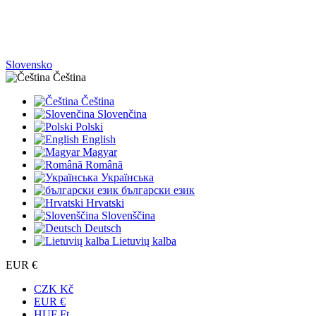
Slovensko
Čeština
Čeština
Slovenčina
Polski
English
Magyar
Română
Українська
български език
Hrvatski
Slovenščina
Deutsch
Lietuvių kalba
EUR €
CZK Kč
EUR €
HUF Ft