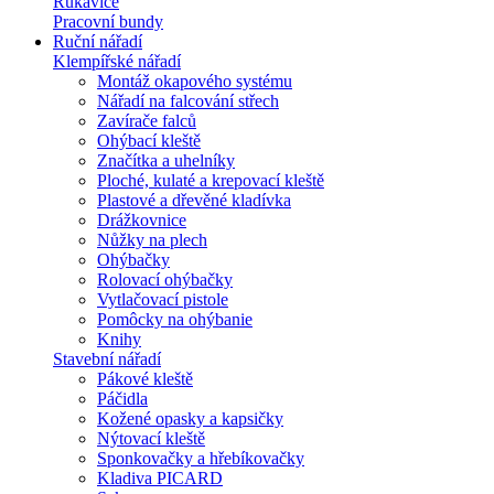
Rukavice
Pracovní bundy
Ruční nářadí
Klempířské nářadí
Montáž okapového systému
Nářadí na falcování střech
Zavírače falců
Ohýbací kleště
Značítka a uhelníky
Ploché, kulaté a krepovací kleště
Plastové a dřevěné kladívka
Drážkovnice
Nůžky na plech
Ohýbačky
Rolovací ohýbačky
Vytlačovací pistole
Pomôcky na ohýbanie
Knihy
Stavební nářadí
Pákové kleště
Páčidla
Kožené opasky a kapsičky
Nýtovací kleště
Sponkovačky a hřebíkovačky
Kladiva PICARD