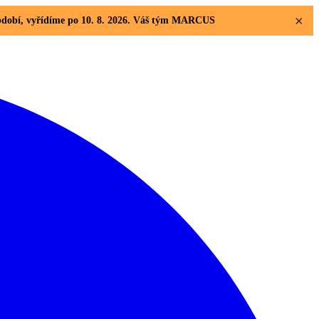
×
 období, vyřídíme po 10. 8. 2026. Váš tým MARCUS