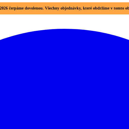
8. 2026 čerpáme dovolenou. Všechny objednávky, které obdržíme v tomto