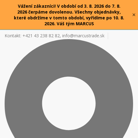
Vážení zákazníci! V období od 3. 8. 2026 do 7. 8.
2026 čerpáme dovolenou. Všechny objednávky,
×
které obdržíme v tomto období, vyřídíme po 10. 8.
2026. Váš tým MARCUS
Kontakt: +421 43 238 82 82,
info@marcustrade.sk