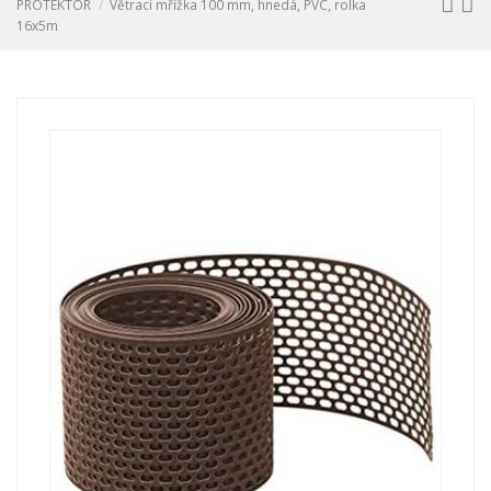
PROTEKTOR
Větrací mřížka 100 mm, hnedá, PVC, rolka
16x5m