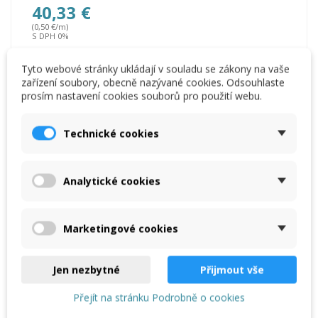
40,33 €
(0,50 €/m)
S DPH 0%
i
40.33 bez DPH
Tyto webové stránky ukládají v souladu se zákony na vaše
zařízení soubory, obecně nazývané cookies. Odsouhlaste
prosím nastavení cookies souborů pro použití webu.
Technické cookies
Přidat do košíku
Analytické cookies
Marketingové cookies
Jen nezbytné
Přijmout vše
Přejít na stránku Podrobně o cookies