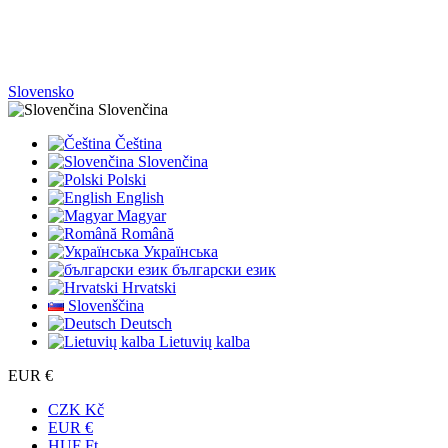
Slovensko
Slovenčina
Čeština
Slovenčina
Polski
English
Magyar
Română
Українська
български език
Hrvatski
Slovenščina
Deutsch
Lietuvių kalba
EUR €
CZK Kč
EUR €
HUF Ft