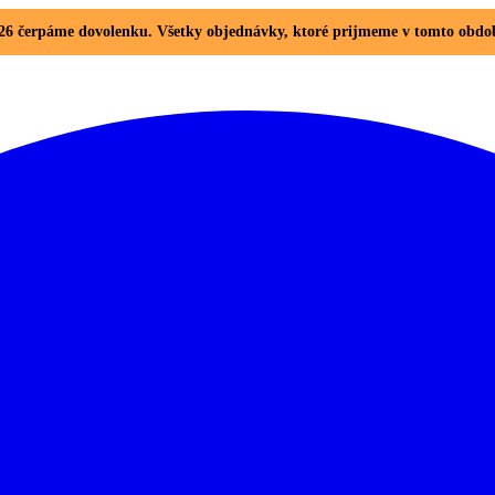
. 2026 čerpáme dovolenku. Všetky objednávky, ktoré prijmeme v tomto ob