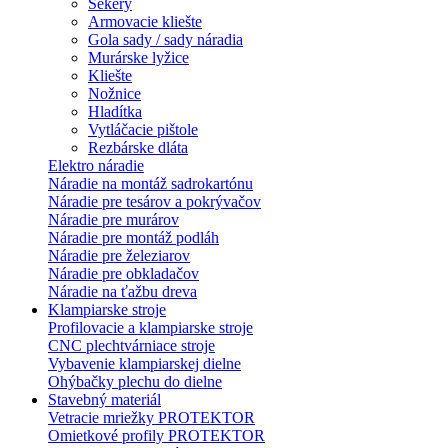
Sekery
Armovacie kliešte
Gola sady / sady náradia
Murárske lyžice
Kliešte
Nožnice
Hladítka
Vytláčacie pištole
Rezbárske dláta
Elektro náradie
Náradie na montáž sadrokartónu
Náradie pre tesárov a pokrývačov
Náradie pre murárov
Náradie pre montáž podláh
Náradie pre železiarov
Náradie pre obkladačov
Náradie na ťažbu dreva
Klampiarske stroje
Profilovacie a klampiarske stroje
CNC plechtvárniace stroje
Vybavenie klampiarskej dielne
Ohýbačky plechu do dielne
Stavebný materiál
Vetracie mriežky PROTEKTOR
Omietkové profily PROTEKTOR