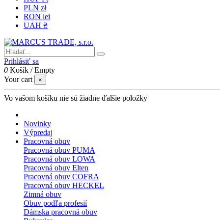
PLN zł
RON lei
UAH ₴
Prihlásiť sa
0
Košík
/
Empty
Your cart
×
Vo vašom košíku nie sú žiadne ďalšie položky
Novinky
Výpredaj
Pracovná obuv
Pracovná obuv PUMA
Pracovná obuv LOWA
Pracovná obuv Elten
Pracovná obuv COFRA
Pracovná obuv HECKEL
Zimná obuv
Obuv podľa profesií
Dámska pracovná obuv