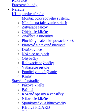
Rukavice
Pracovné bundy
Náradie
Klampiarske náradie
Montáž odkvapového systému
Náradie na falcovanie striech
Zatvárače falcov
Ohýbacie kliešte
Značítka a uholníky
Ploché, guľaté a krepovacie kliešte
Plastové a drevené kladivká
Drážkovnice
Nožnice na plech
Ohýbačky
Rolovacie ohýbačky
Vytláčacie pištole
Pomôcky na ohýbanie
Knihy
Stavebné náradie
Pákové kliešte
Páčidlá
Kožené opasky a kapsičky
Nitovacie kliešte
Sponkovačky a klincovačky
Kladivá PICARD