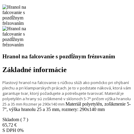
Hranol na falcovanie s pozdĺžnym frézovaním
Základné informácie
Plastový hranol na falcovanie s rúčkou slúži ako pomôcko pri ohýbaní
plechu a pri klampiarskych prácach. Je to v podstate náková, ktorá vám
garantuje tvar, ktorý požadujete a potrebujete tvarovať. Materiál je
polyetylén a hrany sú zošikmené v sklonoch 5-7° pričom výška hranolu
25 a 35 mm Rozmer je 290x140 mm
Materiál polyetylén, zošikmenie 5-
7°, výška hranolu 25 a 35 mm, rozmery: 290x140 mm
Skladom
( 7 )
65,72 €
S DPH 0%