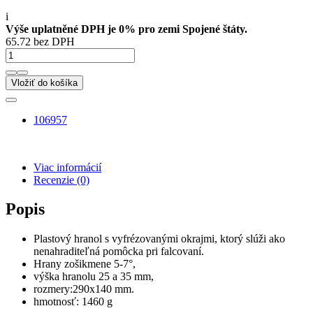
i
Výše uplatněné DPH je 0% pro zemi Spojené štáty.
65.72 bez DPH
Vložiť do košíka
106957
Viac informácií
Recenzie
(0)
Popis
Plastový hranol s vyfrézovanými okrajmi, ktorý slúži ako
nenahraditeľná pomôcka pri falcovaní.
Hrany zošikmene 5-7°,
výška hranolu 25 a 35 mm,
rozmery:290x140 mm.
hmotnosť: 1460 g