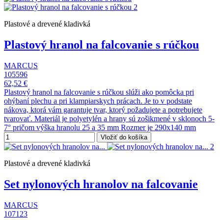
Plastové a drevené kladivká
Plastový hranol na falcovanie s rúčkou
MARCUS
105596
62,52 €
Plastový hranol na falcovanie s rúčkou slúži ako pomôcka pri
ohýbaní plechu a pri klampiarskych prácach. Je to v podstate
nákova, ktorá vám garantuje tvar, ktorý požadujete a potrebujete
tvarovať. Materiál je polyetylén a hrany sú zošikmené v sklonoch 5-
7° pričom výška hranolu 25 a 35 mm Rozmer je 290x140 mm
Vložiť do košíka
Plastové a drevené kladivká
Set nylonových hranolov na falcovanie
MARCUS
107123