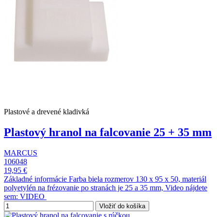
Plastové a drevené kladivká
Plastový hranol na falcovanie 25 + 35 mm
MARCUS
106048
19,95 €
Základné informácie Farba biela rozmerov 130 x 95 x 50, materiál
polyetylén na frézovanie po stranách je 25 a 35 mm, Video nájdete
sem: VIDEO
Vložiť do košíka