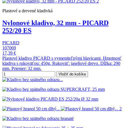
Plastové a drevené kladivká
Nylonové kladivo, 32 mm - PICARD
252/20 ES
PICARD
107069
17,39 €
Plastové kladivo PICARD s vymeniteľnými hlavicami. Hmotnosť
kladiva s rukoväťou: 450g. Rukoväť: jaseňové drevo. Dĺžka: 290
mm. Priemer: 32 mm.
Vložiť do košíka