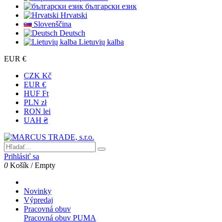
български език
Hrvatski
Slovenščina
Deutsch
Lietuvių kalba
EUR €
CZK Kč
EUR €
HUF Ft
PLN zł
RON lei
UAH ₴
Prihlásiť sa
0
Košík
/
Empty
Novinky
Výpredaj
Pracovná obuv
Pracovná obuv PUMA