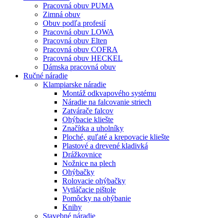
Pracovná obuv PUMA
Zimná obuv
Obuv podľa profesií
Pracovná obuv LOWA
Pracovná obuv Elten
Pracovná obuv COFRA
Pracovná obuv HECKEL
Dámska pracovná obuv
Ručné náradie
Klampiarske náradie
Montáž odkvapového systému
Náradie na falcovanie striech
Zatvárače falcov
Ohýbacie kliešte
Značítka a uholníky
Ploché, guľaté a krepovacie kliešte
Plastové a drevené kladivká
Drážkovnice
Nožnice na plech
Ohýbačky
Rolovacie ohýbačky
Vytláčacie pištole
Pomôcky na ohýbanie
Knihy
Stavebné náradie