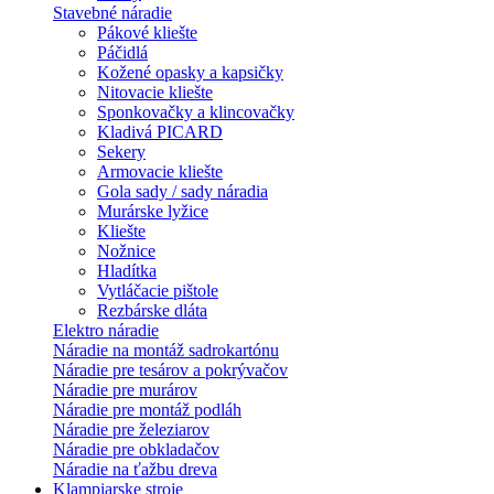
Stavebné náradie
Pákové kliešte
Páčidlá
Kožené opasky a kapsičky
Nitovacie kliešte
Sponkovačky a klincovačky
Kladivá PICARD
Sekery
Armovacie kliešte
Gola sady / sady náradia
Murárske lyžice
Kliešte
Nožnice
Hladítka
Vytláčacie pištole
Rezbárske dláta
Elektro náradie
Náradie na montáž sadrokartónu
Náradie pre tesárov a pokrývačov
Náradie pre murárov
Náradie pre montáž podláh
Náradie pre železiarov
Náradie pre obkladačov
Náradie na ťažbu dreva
Klampiarske stroje