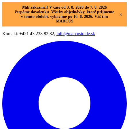
Milí zákazníci! V čase od 3. 8. 2026 do 7. 8. 2026
čerpáme dovolenku. Všetky objednávky, ktoré prijmeme
×
v tomto období, vybavíme po 10. 8. 2026. Váš tím
MARCUS
Kontakt: +421 43 238 82 82,
info@marcustrade.sk