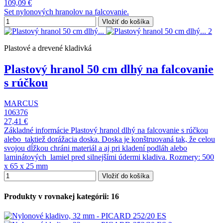
109,09 €
Set nylonových hranolov na falcovanie.
Vložiť do košíka
Plastové a drevené kladivká
Plastový hranol 50 cm dlhý na falcovanie
s rúčkou
MARCUS
106376
27,41 €
Základné informácie Plastový hranol dlhý na falcovanie s rúčkou
alebo taktiež dorážacia doska. Doska je konštruovaná tak, že celou
svojou dĺžkou chráni materiál a aj pri kladení podláh alebo
laminátových lamiel pred silnejšími údermi kladiva. Rozmery: 500
x 65 x 25 mm
Vložiť do košíka
Produkty v rovnakej kategórii: 16