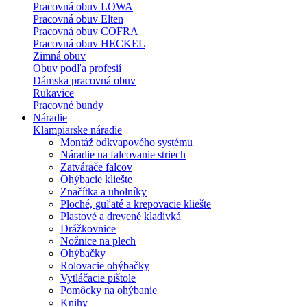
Pracovná obuv LOWA
Pracovná obuv Elten
Pracovná obuv COFRA
Pracovná obuv HECKEL
Zimná obuv
Obuv podľa profesií
Dámska pracovná obuv
Rukavice
Pracovné bundy
Náradie
Klampiarske náradie
Montáž odkvapového systému
Náradie na falcovanie striech
Zatvárače falcov
Ohýbacie kliešte
Značítka a uholníky
Ploché, guľaté a krepovacie kliešte
Plastové a drevené kladivká
Drážkovnice
Nožnice na plech
Ohýbačky
Rolovacie ohýbačky
Vytláčacie pištole
Pomôcky na ohýbanie
Knihy