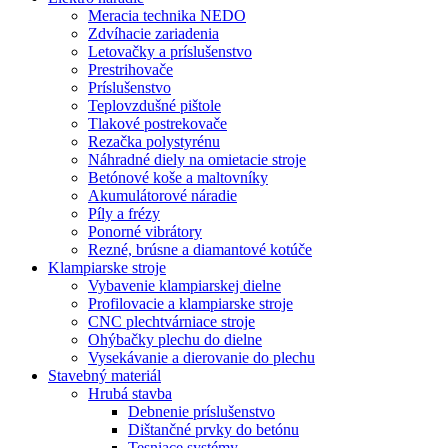
Meracia technika NEDO
Zdvíhacie zariadenia
Letovačky a príslušenstvo
Prestrihovače
Príslušenstvo
Teplovzdušné pištole
Tlakové postrekovače
Rezačka polystyrénu
Náhradné diely na omietacie stroje
Betónové koše a maltovníky
Akumulátorové náradie
Píly a frézy
Ponorné vibrátory
Rezné, brúsne a diamantové kotúče
Klampiarske stroje
Vybavenie klampiarskej dielne
Profilovacie a klampiarske stroje
CNC plechtvárniace stroje
Ohýbačky plechu do dielne
Vysekávanie a dierovanie do plechu
Stavebný materiál
Hrubá stavba
Debnenie príslušenstvo
Dištančné prvky do betónu
Tesniace systémy