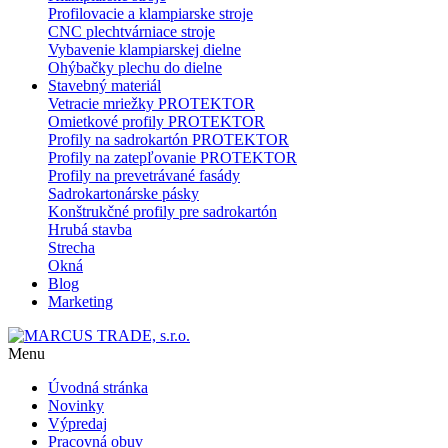
Profilovacie a klampiarske stroje
CNC plechtvárniace stroje
Vybavenie klampiarskej dielne
Ohýbačky plechu do dielne
Stavebný materiál
Vetracie mriežky PROTEKTOR
Omietkové profily PROTEKTOR
Profily na sadrokartón PROTEKTOR
Profily na zatepľovanie PROTEKTOR
Profily na prevetrávané fasády
Sadrokartonárske pásky
Konštrukčné profily pre sadrokartón
Hrubá stavba
Strecha
Okná
Blog
Marketing
Menu
Úvodná stránka
Novinky
Výpredaj
Pracovná obuv