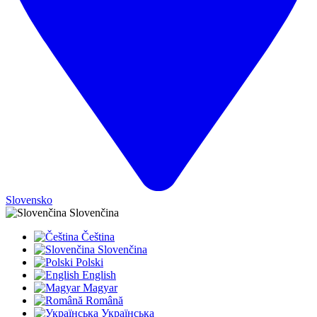
Slovensko
Slovenčina
Čeština
Slovenčina
Polski
English
Magyar
Română
Українська