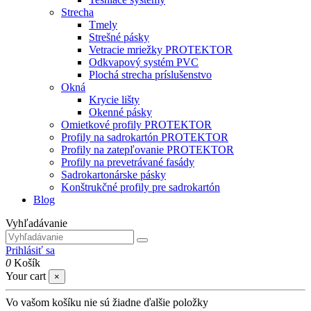
Strecha
Tmely
Strešné pásky
Vetracie mriežky PROTEKTOR
Odkvapový systém PVC
Plochá strecha príslušenstvo
Okná
Krycie lišty
Okenné pásky
Omietkové profily PROTEKTOR
Profily na sadrokartón PROTEKTOR
Profily na zatepľovanie PROTEKTOR
Profily na prevetrávané fasády
Sadrokartonárske pásky
Konštrukčné profily pre sadrokartón
Blog
Vyhľadávanie
Prihlásiť sa
0
Košík
Your cart
×
Vo vašom košíku nie sú žiadne ďalšie položky