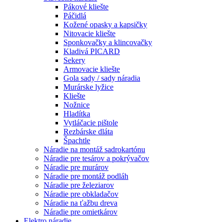
Pákové kliešte
Páčidlá
Kožené opasky a kapsičky
Nitovacie kliešte
Sponkovačky a klincovačky
Kladivá PICARD
Sekery
Armovacie kliešte
Gola sady / sady náradia
Murárske lyžice
Kliešte
Nožnice
Hladítka
Vytláčacie pištole
Rezbárske dláta
Špachtle
Náradie na montáž sadrokartónu
Náradie pre tesárov a pokrývačov
Náradie pre murárov
Náradie pre montáž podláh
Náradie pre železiarov
Náradie pre obkladačov
Náradie na ťažbu dreva
Náradie pre omietkárov
Elektro náradie