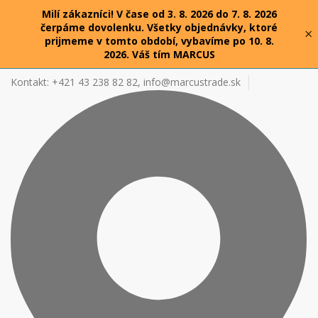
Milí zákazníci! V čase od 3. 8. 2026 do 7. 8. 2026
čerpáme dovolenku. Všetky objednávky, ktoré
×
prijmeme v tomto období, vybavíme po 10. 8.
2026. Váš tím MARCUS
Kontakt: +421 43 238 82 82,
info@marcustrade.sk