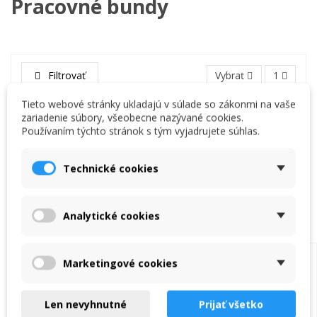
Pracovné bundy
Filtrovať
Vybrať
1
Tieto webové stránky ukladajú v súlade so zákonmi na vaše
zariadenie súbory, všeobecne nazývané cookies.
Používaním týchto stránok s tým vyjadrujete súhlas.
KORSAR Pilot - pracovná bunda
34,92 €
Technické cookies
Vložiť do košíka
Analytické cookies
Úvodná stránka
Marketingové cookies
Výpredaj
Pracovná obuv
Len nevyhnutné
Prijať všetko
Elektro náradie