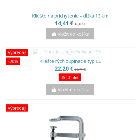
Kliešte na prichytenie - dĺžka 13 cm
14,41 €
16,02 €
Vložiť do košíka
Výpredaj!
Kliešte rýchloupínacie typ LL
-30%
22,20 €
31,71 €
31
dní
Vložiť do košíka
Výpredaj!