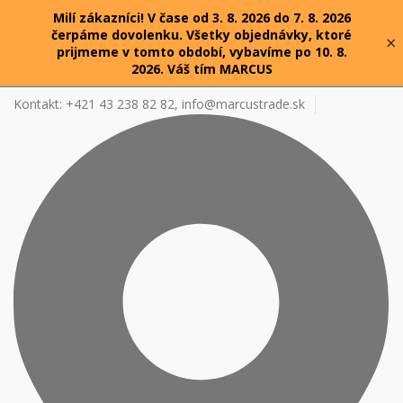
Milí zákazníci! V čase od 3. 8. 2026 do 7. 8. 2026
čerpáme dovolenku. Všetky objednávky, ktoré
×
prijmeme v tomto období, vybavíme po 10. 8.
2026. Váš tím MARCUS
Kontakt: +421 43 238 82 82,
info@marcustrade.sk