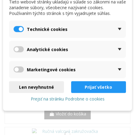
Tieto webové stránky ukladajú v súlade so zákonmi na vaše
Popruh na zvitky MARCUS rozmer 2000 x 48 mm
zariadenie súbory, všeobecne nazývané cookies.
13,76 €
Používaním týchto stránok s tým vyjadrujete súhlas.
Vložiť do košíka
Technické cookies
Komínová šablóna JOUANEL
Analytické cookies
3 796,75 €
Vložiť do košíka
Marketingové cookies
Len nevyhnutné
Prijať všetko
Odvíjač zvitkov 5 tonový - šírka 1 250 mm
Prejsť na stránku Podrobne o cookies
3 200,83 €
Vložiť do košíka