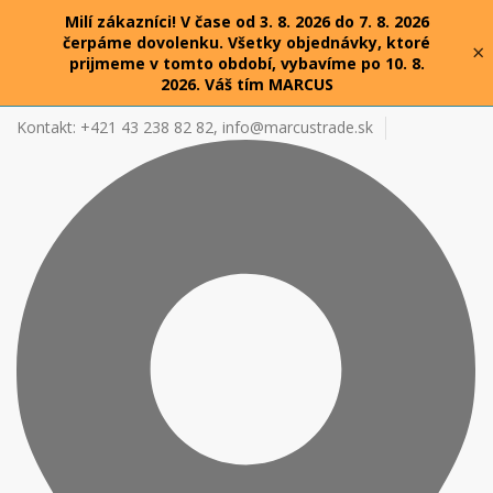
Milí zákazníci! V čase od 3. 8. 2026 do 7. 8. 2026
čerpáme dovolenku. Všetky objednávky, ktoré
×
prijmeme v tomto období, vybavíme po 10. 8.
2026. Váš tím MARCUS
Kontakt: +421 43 238 82 82,
info@marcustrade.sk