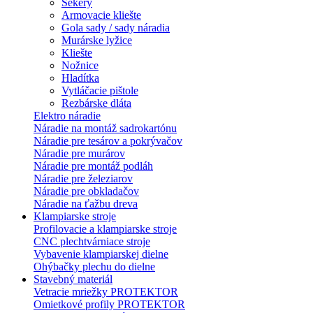
Sekery
Armovacie kliešte
Gola sady / sady náradia
Murárske lyžice
Kliešte
Nožnice
Hladítka
Vytláčacie pištole
Rezbárske dláta
Elektro náradie
Náradie na montáž sadrokartónu
Náradie pre tesárov a pokrývačov
Náradie pre murárov
Náradie pre montáž podláh
Náradie pre železiarov
Náradie pre obkladačov
Náradie na ťažbu dreva
Klampiarske stroje
Profilovacie a klampiarske stroje
CNC plechtvárniace stroje
Vybavenie klampiarskej dielne
Ohýbačky plechu do dielne
Stavebný materiál
Vetracie mriežky PROTEKTOR
Omietkové profily PROTEKTOR