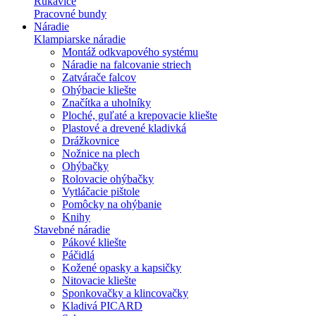
Rukavice
Pracovné bundy
Náradie
Klampiarske náradie
Montáž odkvapového systému
Náradie na falcovanie striech
Zatvárače falcov
Ohýbacie kliešte
Značítka a uholníky
Ploché, guľaté a krepovacie kliešte
Plastové a drevené kladivká
Drážkovnice
Nožnice na plech
Ohýbačky
Rolovacie ohýbačky
Vytláčacie pištole
Pomôcky na ohýbanie
Knihy
Stavebné náradie
Pákové kliešte
Páčidlá
Kožené opasky a kapsičky
Nitovacie kliešte
Sponkovačky a klincovačky
Kladivá PICARD