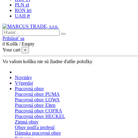
PLN zł
RON lei
UAH ₴
Prihlásiť sa
0
Košík
/
Empty
Your cart
×
Vo vašom košíku nie sú žiadne ďalšie položky
Novinky
Výpredaj
Pracovná obuv
Pracovná obuv PUMA
Pracovná obuv LOWA
Pracovná obuv Elten
Pracovná obuv COFRA
Pracovná obuv HECKEL
Zimná obuv
Obuv podľa profesií
Dámska pracovná obuv