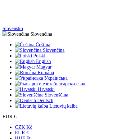
Slovensko
Slovenčina
Čeština
Slovenčina
Polski
English
Magyar
Română
Українська
български език
Hrvatski
Slovenščina
Deutsch
Lietuvių kalba
EUR €
CZK Kč
EUR €
HUF Ft