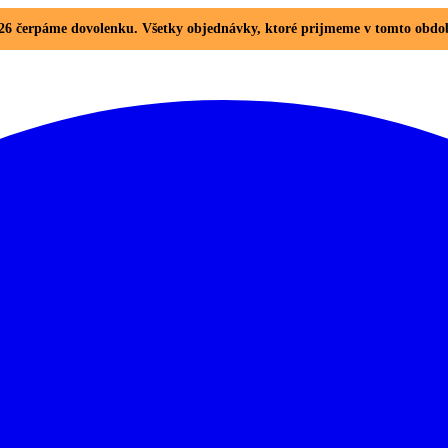
. 2026 čerpáme dovolenku. Všetky objednávky, ktoré prijmeme v tomto ob