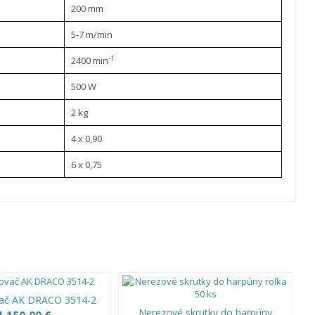
200 mm
5-7 m/min
-1
2400 min
500 W
2 kg
4 x 0,90
6 x 0,75
vač AK DRACO 3514-2
Nerezové skrutky do harpúny