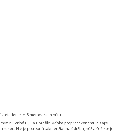
ť zariadenie je 5 metrov za minútu.
/min. Strihá U, C a L profily.
Vďaka prepracovanému dizajnu
ou rukou.
Nie je potrebná takmer žiadna údržba, nôž a čeľuste je