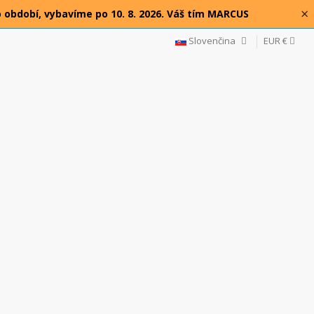
×
o období, vybavíme po 10. 8. 2026. Váš tím MARCUS
Slovenčina
EUR €