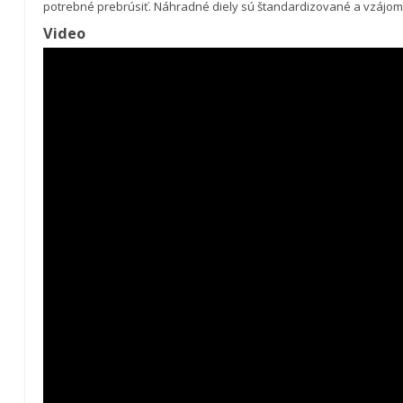
potrebné prebrúsiť. Náhradné diely sú štandardizované a vzájo
Video