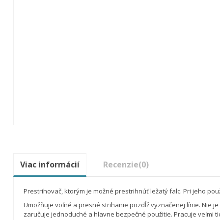
Viac informácií
Recenzie
(0)
Prestrihovač, ktorým je možné prestrihnúť ležatý falc. Pri jeho po
Umožňuje voľné a presné strihanie pozdĺž vyznačenej línie. Nie je 
zaručuje jednoduché a hlavne bezpečné použitie.
Pracuje veľmi t