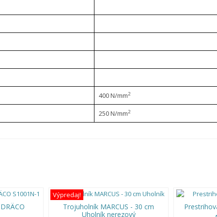
2
400 N/mm
2
250 N/mm
Výpredaj!
e DRÄCO
Trojuholník MARCUS - 30 cm
Prestriho
Uholník nerezový