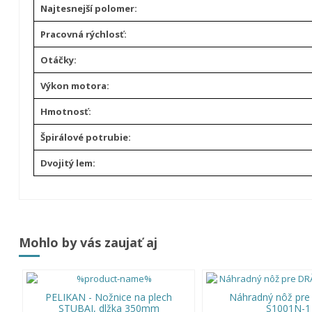
Najtesnejší polomer:
Pracovná rýchlosť:
Otáčky:
Výkon motora:
Hmotnosť:
Špirálové potrubie:
Dvojitý lem:
Mohlo by vás zaujať aj
PELIKAN - Nožnice na plech
Náhradný nôž pr
STUBAI, dlžka 350mm
S1001N-1