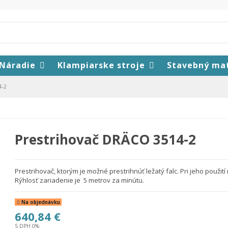
Náradie
Klampiarske stroje
Stavebný ma
4-2
Prestrihovač DRÄCO 3514-2
Prestrihovač, ktorým je možné prestrihnúť ležatý falc. Pri jeho použi
Rýhlosť zariadenie je 5 metrov za minútu.
Na objednávku
640,84 €
S DPH 0%