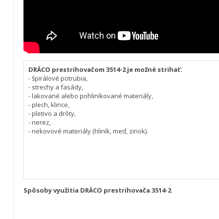
DRÄCO prestrihovačom 3514-2 je možné strihať:
- špirálové potrubia,
- strechy a fasády,
- lakované alebo pohliníkované materiály,
- plech, klince,
- pletivo a drôty,
- nerez,
- nekovové materiály (hliník, meď, zinok).
Spôsoby využitia DRÄCO prestrihovača 3514-2