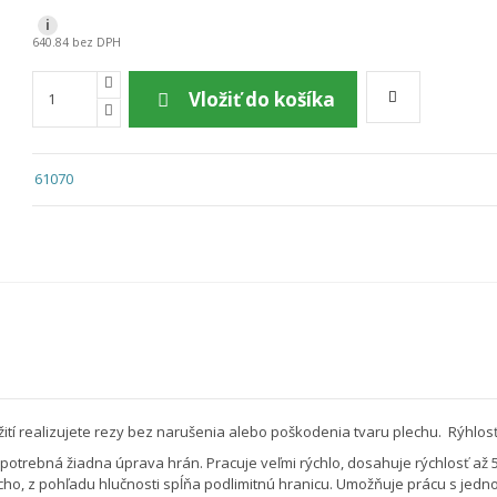
i
640.84 bez DPH
Vložiť do košíka
61070
užití realizujete rezy bez narušenia alebo poškodenia tvaru plechu. Rýhlos
potrebná žiadna úprava hrán. Pracuje veľmi rýchlo, dosahuje rýchlosť až 5m
icho, z pohľadu hlučnosti spĺňa podlimitnú hranicu.
Umožňuje prácu s jedn