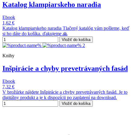
Katalog klampiarskeho naradia
Ebook
1,62 €
Katalog klampiarskeho naradia Tlačený katalóg vám pošleme, keď
si ho dáte do košíka. ďakujeme 🙏
Vložiť do košíka
Knihy
Inšpirácie a chyby prevetrávaných fasád
Ebook
7,32 €
V brožúrke nájdete Inšpirácie a chyby prevetrávaných fasád. Je to
digitálny produkt a je k dispozícii po zaplatení na download.
Vložiť do košíka