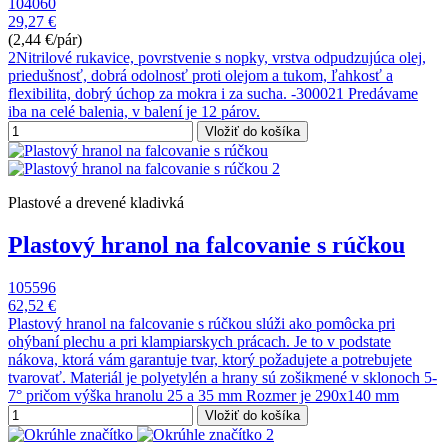
104060
29,27 €
(2,44 €/pár)
2Nitrilové rukavice, povrstvenie s nopky, vrstva odpudzujúca olej,
priedušnosť, dobrá odolnosť proti olejom a tukom, ľahkosť a
flexibilita, dobrý úchop za mokra i za sucha. -300021 Predávame
iba na celé balenia, v balení je 12 párov.
Vložiť do košíka
Plastové a drevené kladivká
Plastový hranol na falcovanie s rúčkou
105596
62,52 €
Plastový hranol na falcovanie s rúčkou slúži ako pomôcka pri
ohýbaní plechu a pri klampiarskych prácach. Je to v podstate
nákova, ktorá vám garantuje tvar, ktorý požadujete a potrebujete
tvarovať. Materiál je polyetylén a hrany sú zošikmené v sklonoch 5-
7° pričom výška hranolu 25 a 35 mm Rozmer je 290x140 mm
Vložiť do košíka