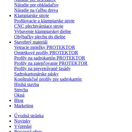
Náradie pre obkladačov
Náradie na ťažbu dreva
Klampiarske stroje
Profilovacie a klampiarske stroje
CNC plechtvárniace stroje
Vybavenie klampiarskej dielne
Ohýbačky plechu do dielne
Stavebný materiál
Vetracie mriežky PROTEKTOR
Omietkové profily PROTEKTOR
Profily na sadrokartón PROTEKTOR
Profily na zatepľovanie PROTEKTOR
Profily na prevetrávané fasády
Sadrokartonárske pásky
Konštrukčné profily pre sadrokartón
Hrubá stavba
Strecha
Okná
Blog
Marketing
Úvodná stránka
Novinky
Výpredaj
Pracovná obuv