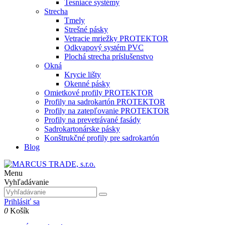
Tesniace systémy
Strecha
Tmely
Strešné pásky
Vetracie mriežky PROTEKTOR
Odkvapový systém PVC
Plochá strecha príslušenstvo
Okná
Krycie lišty
Okenné pásky
Omietkové profily PROTEKTOR
Profily na sadrokartón PROTEKTOR
Profily na zatepľovanie PROTEKTOR
Profily na prevetrávané fasády
Sadrokartonárske pásky
Konštrukčné profily pre sadrokartón
Blog
Menu
Vyhľadávanie
Prihlásiť sa
0
Košík