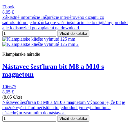
Ebook
8,05 €
Základné informácie Inšpirácie interiérového dizajnu zo
sadrokartónu je brožúrka pre vašu inšpiráciu. Je to digitálny produkt
a je k dispozícii po zaplatení na download.
Vložiť do košíka
Klampiarske náradie
Nástavec šesťhran bit M8 a M10 s
magnetom
106675
8,05 €
(8,05 €/ks)
Nástavec šesťhran bit M8 a M10 s magnetom Výhodou je, že bit je
možné vyčistiť od nečistôt a to jednoduchým vytiahnutím a
následným zasunutím do nástavca.
Vložiť do košíka