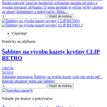
Široká rukoväť zaisťuje bezpečné uchopenie náradia pri práci a
vysokú presnosť ohýbania. O tento produkt je veľmi veľký záujem
zo strany klampiarov a pokrývačov. Šírka...
Vložiť do košíka
Výpredaj!
Pomôcky na ohýbanie
Šablóny na výrobu kazety krytiny CLIP
RETRO
106536
54,10 €
Základné informácie Šablóny na tvorbu kaziet sofit clip prefa atď...
Balenie obsahuje jeden pár šablóny
Vložiť do košíka
Náradie pre tesárov a pokrývačov