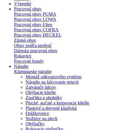
Výpredaj
Pracovná obuv
Pracovná obuv PUMA
Pracovná obuv LOWA
Pracovná obuv Elten
Pracovná obuv COFRA
Pracovná obuv HECKEL
Zimná obuv
Obuv podľa profesií
Dámska pracovná obuv
Rukavice
Pracovné bundy
Náradie
Klampiarske náradie
Montáž odkvapového systému
Náradie na falcovanie striech
Zatvárače falcov
Ohýbacie kliešte
Značítka a uholníky
Ploché, guľaté a krepovacie kliešte
Plastové a drevené kladivká
Drážkovnice
Nožnice na plech
Ohýbačky
Rolovacie ohýbačky