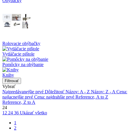
Ohýbačky
Rolovacie ohýbačky
Vytláčacie pištole
Pomôcky na ohýbanie
Knihy
Filtrovať
Vybrať
Najpredávanejšie prvé
Dôležitosť
Názov: A - Z
Názov: Z - A
Cena:
najlacnejšie prvé
Cena: najdrahšie prvé
Reference, A to Z
Reference, Z to A
24
12
24
36
Ukázať všetko
1
2