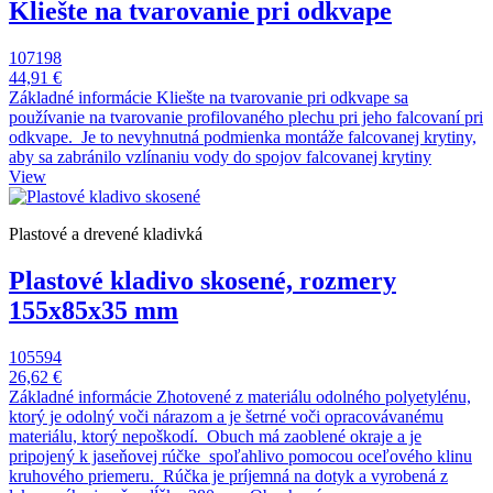
Kliešte na tvarovanie pri odkvape
107198
44,91 €
Základné informácie Kliešte na tvarovanie pri odkvape sa
používanie na tvarovanie profilovaného plechu pri jeho falcovaní pri
odkvape. Je to nevyhnutná podmienka montáže falcovanej krytiny,
aby sa zabránilo vzlínaniu vody do spojov falcovanej krytiny
View
Plastové a drevené kladivká
Plastové kladivo skosené, rozmery
155x85x35 mm
105594
26,62 €
Základné informácie Zhotovené z materiálu odolného polyetylénu,
ktorý je odolný voči nárazom a je šetrné voči opracovávanému
materiálu, ktorý nepoškodí. Obuch má zaoblené okraje a je
pripojený k jaseňovej rúčke spoľahlivo pomocou oceľového klinu
kruhového priemeru. Rúčka je príjemná na dotyk a vyrobená z