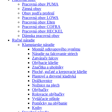
Pracovná obuv PUMA
Zimná obuv
Obuv podľa profesií
Pracovná obuv LOWA
Pracovná obuv Elten
Pracovná obuv COFRA
Pracovná obuv HECKEL
Dámska pracovná obuv
Ručné náradie
Klampiarske náradie
Montáž odkvapového systému
Náradie na falcovanie striech
Zatvárače falcov
Ohýbacie kliešte
Značítka a uholníky
Ploché, guľaté a krepovacie kliešte
Plastové a drevené kladivká
Drážkovnice
Nožnice na plech
Ohýbačky
Rolovacie ohýbačky
Vytláčacie pištole
Pomôcky na ohýbanie
Knihy