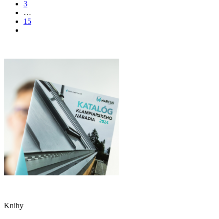
3
…
15
Knihy