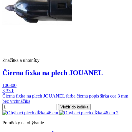
Značítka a uholníky
Čierna fixka na plech JOUANEL
106800
3,33 €
Čierna fixka na plech JOUANEL farba čierna popis šírka cca 3 mm
bez vrchnáčika
Vložiť do košíka
Pomôcky na ohýbanie