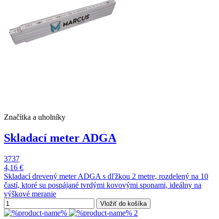
Značítka a uholníky
Skladací meter ADGA
3737
4,16 €
Skladací drevený meter ADGA s dľžkou 2 metre, rozdelený na 10
častí, ktoré su pospájané tvrdými kovovými sponami, ideálny na
výškové meranie
Vložiť do košíka