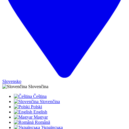
Slovensko
Slovenčina
Čeština
Slovenčina
Polski
English
Magyar
Română
Українська