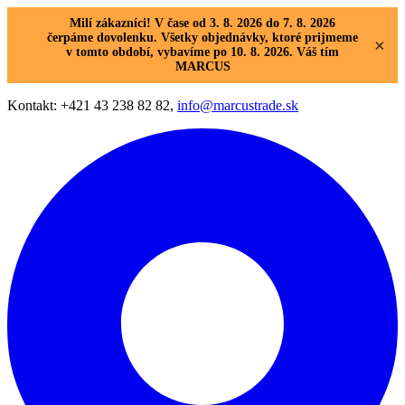
Milí zákazníci! V čase od 3. 8. 2026 do 7. 8. 2026
čerpáme dovolenku. Všetky objednávky, ktoré prijmeme
×
v tomto období, vybavíme po 10. 8. 2026. Váš tím
MARCUS
Kontakt: +421 43 238 82 82,
info@marcustrade.sk