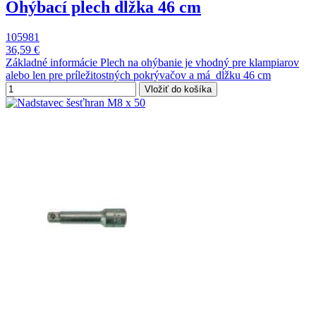
Ohýbací plech dĺžka 46 cm
105981
36,59 €
Základné informácie Plech na ohýbanie je vhodný pre klampiarov
alebo len pre príležitostných pokrývačov a má dĺžku 46 cm
Vložiť do košíka