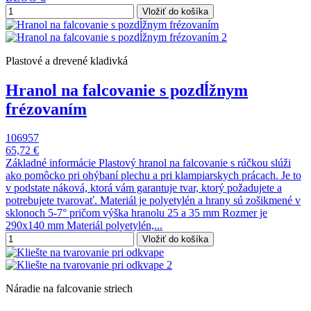
Vložiť do košíka
Plastové a drevené kladivká
Hranol na falcovanie s pozdĺžnym
frézovaním
106957
65,72 €
Základné informácie Plastový hranol na falcovanie s rúčkou slúži
ako pomôcko pri ohýbaní plechu a pri klampiarskych prácach. Je to
v podstate náková, ktorá vám garantuje tvar, ktorý požadujete a
potrebujete tvarovať. Materiál je polyetylén a hrany sú zošikmené v
sklonoch 5-7° pričom výška hranolu 25 a 35 mm Rozmer je
290x140 mm Materiál polyetylén,...
Vložiť do košíka
Náradie na falcovanie striech