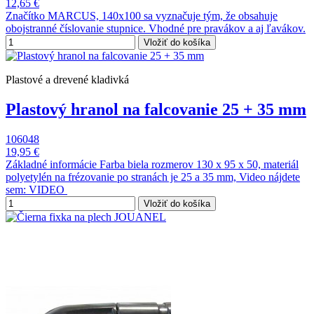
12,65 €
Značítko MARCUS, 140x100 sa vyznačuje tým, že obsahuje
obojstranné číslovanie stupnice. Vhodné pre pravákov a aj ľavákov.
Vložiť do košíka
Plastové a drevené kladivká
Plastový hranol na falcovanie 25 + 35 mm
106048
19,95 €
Základné informácie Farba biela rozmerov 130 x 95 x 50, materiál
polyetylén na frézovanie po stranách je 25 a 35 mm, Video nájdete
sem: VIDEO
Vložiť do košíka