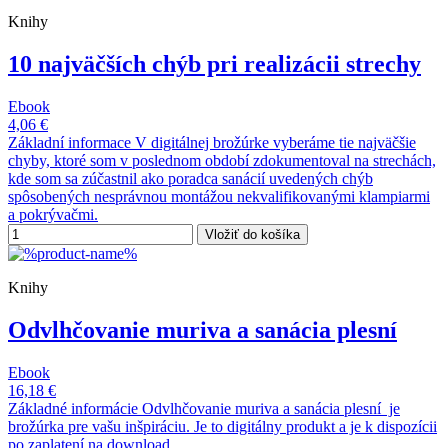
Knihy
10 najväčších chýb pri realizácii strechy
Ebook
4,06 €
Základní informace V digitálnej brožúrke vyberáme tie najväčšie
chyby, ktoré som v poslednom období zdokumentoval na strechách,
kde som sa zúčastnil ako poradca sanácií uvedených chýb
spôsobených nesprávnou montážou nekvalifikovanými klampiarmi
a pokrývačmi.
Vložiť do košíka
Knihy
Odvlhčovanie muriva a sanácia plesní
Ebook
16,18 €
Základné informácie Odvlhčovanie muriva a sanácia plesní je
brožúrka pre vašu inšpiráciu. Je to digitálny produkt a je k dispozícii
po zaplatení na download.