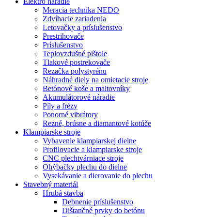
Elektro náradie
Meracia technika NEDO
Zdvíhacie zariadenia
Letovačky a príslušenstvo
Prestrihovače
Príslušenstvo
Teplovzdušné pištole
Tlakové postrekovače
Rezačka polystyrénu
Náhradné diely na omietacie stroje
Betónové koše a maltovníky
Akumulátorové náradie
Píly a frézy
Ponorné vibrátory
Rezné, brúsne a diamantové kotúče
Klampiarske stroje
Vybavenie klampiarskej dielne
Profilovacie a klampiarske stroje
CNC plechtvárniace stroje
Ohýbačky plechu do dielne
Vysekávanie a dierovanie do plechu
Stavebný materiál
Hrubá stavba
Debnenie príslušenstvo
Dištančné prvky do betónu