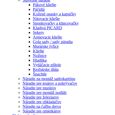
Stavebné náradie
Pákové kliešte
Páčidlá
Kožené opasky a kapsičky
Nitovacie kliešte
Sponkovačky a klincovačky
Kladivá PICARD
Sekery
Armovacie kliešte
Gola sady / sady náradia
Murárske lyžice
Kliešte
Nožnice
Hladítka
Vytláčacie pištole
Rezbárske dláta
Špachtle
Náradie na montáž sadrokartónu
Náradie pre tesárov a pokrývačov
Náradie pre murárov
Náradie pre montáž podláh
Náradie pre železiarov
Náradie pre obkladačov
Náradie na ťažbu dreva
Náradie pre omietkárov