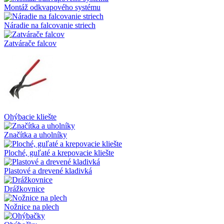
Montáž odkvapového systému
Náradie na falcovanie striech
Zatvárače falcov
Ohýbacie kliešte
Značítka a uholníky
Ploché, guľaté a krepovacie kliešte
Plastové a drevené kladivká
Drážkovnice
Nožnice na plech