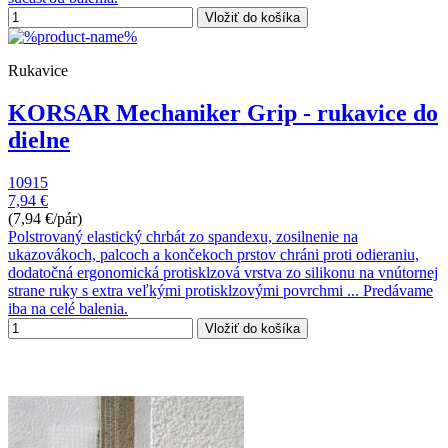
Vložiť do košíka
Rukavice
KORSAR Mechaniker Grip - rukavice do
dielne
10915
7,94 €
(7,94 €/pár)
Polstrovaný elastický chrbát zo spandexu, zosilnenie na
ukazovákoch, palcoch a končekoch prstov chráni proti odieraniu,
dodatočná ergonomická protisklzová vrstva zo silikonu na vnútornej
strane ruky s extra veľkými protisklzovými povrchmi ... Predávame
iba na celé balenia.
Vložiť do košíka