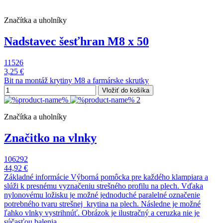
Značítka a uholníky
Nadstavec šesťhran M8 x 50
11526
3,25 €
Bit na montáž krytiny M8 a farmárske skrutky
Vložiť do košíka
Značítka a uholníky
Značitko na vlnky
106292
44,92 €
Základné informácie Výborná pomôcka pre každého klampiara a
slúži k presnému vyznačeniu strešného profilu na plech. Vďaka
nylonovému ložisku je možné jednoduché paralelné označenie
potrebného tvaru strešnej krytina na plech. Následne je možné
ľahko vlnky vystrihnúť. Obrázok je ilustračný a ceruzka nie je
súčasťou balenia.