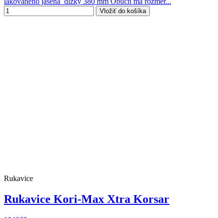
lakovaného jaseňa dĺžky 380 mm Obuch má rozmer...
Vložiť do košíka
Rukavice
Rukavice Kori-Max Xtra Korsar