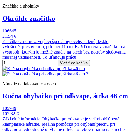
Značítka a uholníky
Okrúhle značítko
106645
21,54 €
Značítko z nehrdzavejúcej špeciálnej ocele, kálené, lesklo,
vyleštené, presný kruh, priemer 11 cm. Každá miera v značítku má
výstupok, ktorým je možné značiť na plech bez potreby sledovania
meranej vzdialenosti. To uľahčuje prácu.
Vložiť do košíka
Náradie na falcovanie striech
Ručná ohýbačka pri odkvape, šírka 46 cm
105949
107,32 €
Základné informácie Ohýbačka pri odkvape je veľmi obľúbené
klampiarske náradie. Ideálna pomôcka pri ohýbaní plechu pri
odkvape a jednoduché ohýbanie dlhých ohybov priamo na streche.