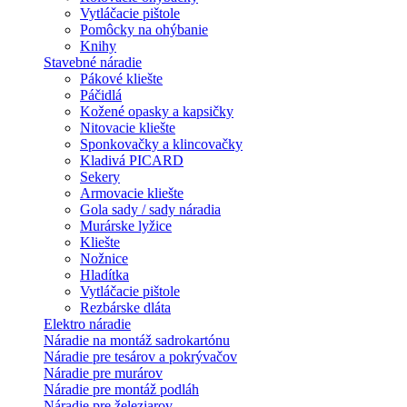
Vytláčacie pištole
Pomôcky na ohýbanie
Knihy
Stavebné náradie
Pákové kliešte
Páčidlá
Kožené opasky a kapsičky
Nitovacie kliešte
Sponkovačky a klincovačky
Kladivá PICARD
Sekery
Armovacie kliešte
Gola sady / sady náradia
Murárske lyžice
Kliešte
Nožnice
Hladítka
Vytláčacie pištole
Rezbárske dláta
Elektro náradie
Náradie na montáž sadrokartónu
Náradie pre tesárov a pokrývačov
Náradie pre murárov
Náradie pre montáž podláh
Náradie pre železiarov