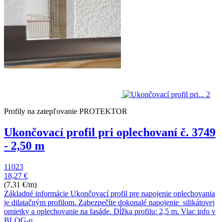
Profily na zatepľovanie PROTEKTOR
Ukončovací profil pri oplechovaní č. 3749
- 2,50 m
11023
18,27 €
(7,31 €/m)
Základné informácie Ukončovací profil pre napojenie oplechovania
je dilatačným profilom. Zabezpečíte dokonalé napojenie silikátovej
omietky a oplechovanie na fasáde. Dĺžka profilu: 2,5 m. Viac info v
BLOG-u