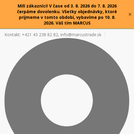
Milí zákazníci! V čase od 3. 8. 2026 do 7. 8. 2026
čerpáme dovolenku. Všetky objednávky, ktoré
×
prijmeme v tomto období, vybavíme po 10. 8.
2026. Váš tím MARCUS
Kontakt: +421 43 238 82 82,
info@marcustrade.sk