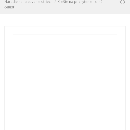
Náradie na falcovanie striech
Kliešte na prichytenie - dlhá
čeľusť