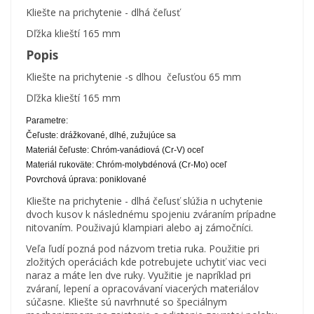
Kliešte na prichytenie - dlhá čeľusť
Dľžka klieští 165 mm
Popis
Kliešte na prichytenie -s dlhou čeľusťou 65 mm
Dľžka klieští 165 mm
Parametre:
Čeľuste: drážkované, dlhé, zužujúce sa
Materiál čeľuste: Chróm-vanádiová (Cr-V) oceľ
Materiál rukoväte: Chróm-molybdénová (Cr-Mo) oceľ
Povrchová úprava: poniklované
Kliešte na prichytenie - dlhá čeľusť slúžia n uchytenie
dvoch kusov k následnému spojeniu zváraním prípadne
nitovaním. Použivajú klampiari alebo aj zámočníci.
Veľa ľudí pozná pod názvom tretia ruka. Použitie pri
zložitých operáciách kde potrebujete uchytiť viac veci
naraz a máte len dve ruky. Využitie je napríklad pri
zváraní, lepení a opracovávaní viacerých materiálov
súčasne. Kliešte sú navrhnuté so špeciálnym