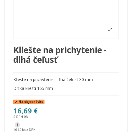
Kliešte na prichytenie -
dlhá čeľusť
Kliešte na prichytenie - dlhá čeľusť 80 mm
Dľžka klieští 165 mm
Na objednávku
16,69 €
S DPH 0%
i
16.69 bez DPH