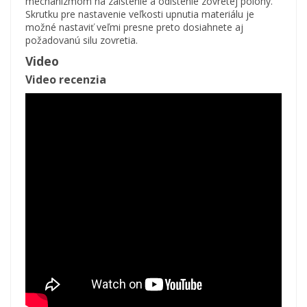
mechanizmom na zaistenie a odistenie zovretej polohy.
Skrutku pre nastavenie veľkosti upnutia materiálu je
možné nastaviť veľmi presne preto dosiahnete aj
požadovanú silu zovretia.
Video
Video recenzia