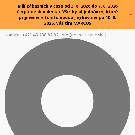
Milí zákazníci! V čase od 3. 8. 2026 do 7. 8. 2026
čerpáme dovolenku. Všetky objednávky, ktoré
×
prijmeme v tomto období, vybavíme po 10. 8.
2026. Váš tím MARCUS
Kontakt: +421 43 238 82 82,
info@marcustrade.sk