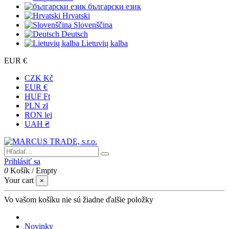
български език
Hrvatski
Slovenščina
Deutsch
Lietuvių kalba
EUR €
CZK Kč
EUR €
HUF Ft
PLN zł
RON lei
UAH ₴
Prihlásiť sa
0
Košík
/
Empty
Your cart
×
Vo vašom košíku nie sú žiadne ďalšie položky
Novinky