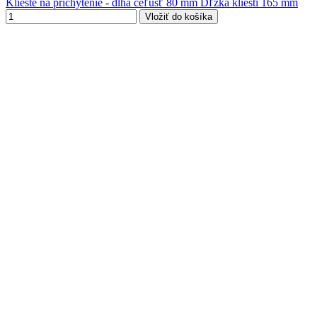
Kliešte na prichytenie - dlhá čeľusť 80 mm Dľžka klieští 165 mm
Vložiť do košíka