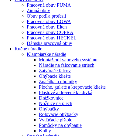
Pracovná obuv PUMA
Zimná obuv
Obuv podľa profesií
Pracovná obuv LOWA
Pracovná obuv Elten
Pracovná obuv COFRA
Pracovná obuv HECKEL
Dámska pracovná obuv
Ručné náradie
Klampiarske náradie
Montáž odkvapového systému
Náradie na falcovanie striech
Zatvárače falcov
Ohýbacie kliešte
Značítka a uholníky
Ploché, guľaté a krepovacie kliešte
Plastové a drevené kladivká
Drážkovnice
Nožnice na plech
Ohýbačky
Rolovacie ohýbačky
Vytláčacie pištole
Pomôcky na ohýbanie
Knihy