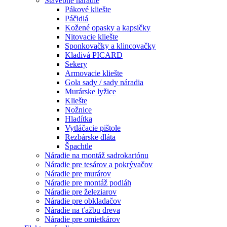
Stavebné náradie
Pákové kliešte
Páčidlá
Kožené opasky a kapsičky
Nitovacie kliešte
Sponkovačky a klincovačky
Kladivá PICARD
Sekery
Armovacie kliešte
Gola sady / sady náradia
Murárske lyžice
Kliešte
Nožnice
Hladítka
Vytláčacie pištole
Rezbárske dláta
Špachtle
Náradie na montáž sadrokartónu
Náradie pre tesárov a pokrývačov
Náradie pre murárov
Náradie pre montáž podláh
Náradie pre železiarov
Náradie pre obkladačov
Náradie na ťažbu dreva
Náradie pre omietkárov