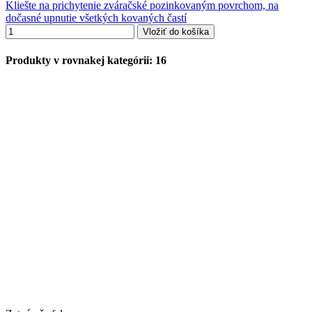
Kliešte na prichytenie zváračské pozinkovaným povrchom, na
dočasné upnutie všetkých kovaných častí
Vložiť do košíka
Produkty v rovnakej kategórii: 16