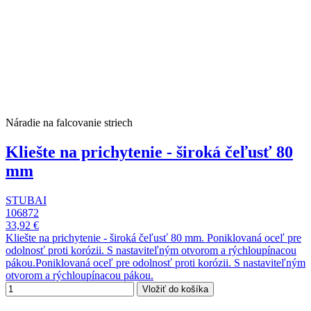
Náradie na falcovanie striech
Kliešte na prichytenie - široká čeľusť 80
mm
STUBAI
106872
33,92 €
Kliešte na prichytenie - široká čeľusť 80 mm. Poniklovaná oceľ pre
odolnosť proti korózii. S nastaviteľným otvorom a rýchloupínacou
pákou.Poniklovaná oceľ pre odolnosť proti korózii. S nastaviteľným
otvorom a rýchloupínacou pákou.
Vložiť do košíka