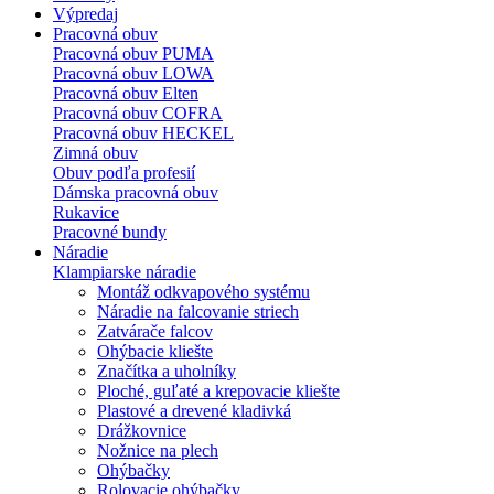
Výpredaj
Pracovná obuv
Pracovná obuv PUMA
Pracovná obuv LOWA
Pracovná obuv Elten
Pracovná obuv COFRA
Pracovná obuv HECKEL
Zimná obuv
Obuv podľa profesií
Dámska pracovná obuv
Rukavice
Pracovné bundy
Náradie
Klampiarske náradie
Montáž odkvapového systému
Náradie na falcovanie striech
Zatvárače falcov
Ohýbacie kliešte
Značítka a uholníky
Ploché, guľaté a krepovacie kliešte
Plastové a drevené kladivká
Drážkovnice
Nožnice na plech
Ohýbačky
Rolovacie ohýbačky