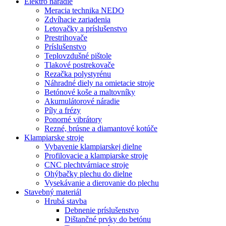
Elektro náradie
Meracia technika NEDO
Zdvíhacie zariadenia
Letovačky a príslušenstvo
Prestrihovače
Príslušenstvo
Teplovzdušné pištole
Tlakové postrekovače
Rezačka polystyrénu
Náhradné diely na omietacie stroje
Betónové koše a maltovníky
Akumulátorové náradie
Píly a frézy
Ponorné vibrátory
Rezné, brúsne a diamantové kotúče
Klampiarske stroje
Vybavenie klampiarskej dielne
Profilovacie a klampiarske stroje
CNC plechtvárniace stroje
Ohýbačky plechu do dielne
Vysekávanie a dierovanie do plechu
Stavebný materiál
Hrubá stavba
Debnenie príslušenstvo
Dištančné prvky do betónu