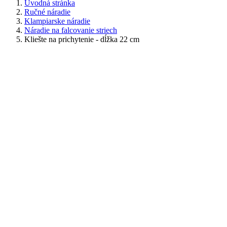
Úvodná stránka
Ručné náradie
Klampiarske náradie
Náradie na falcovanie striech
Kliešte na prichytenie - dĺžka 22 cm