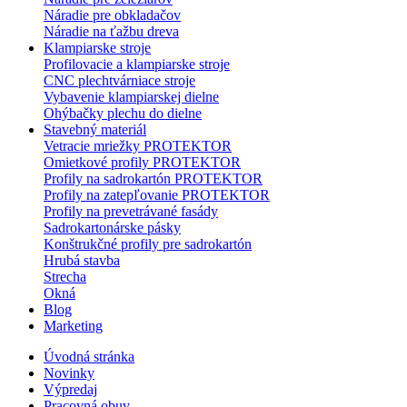
Náradie pre obkladačov
Náradie na ťažbu dreva
Klampiarske stroje
Profilovacie a klampiarske stroje
CNC plechtvárniace stroje
Vybavenie klampiarskej dielne
Ohýbačky plechu do dielne
Stavebný materiál
Vetracie mriežky PROTEKTOR
Omietkové profily PROTEKTOR
Profily na sadrokartón PROTEKTOR
Profily na zatepľovanie PROTEKTOR
Profily na prevetrávané fasády
Sadrokartonárske pásky
Konštrukčné profily pre sadrokartón
Hrubá stavba
Strecha
Okná
Blog
Marketing
Úvodná stránka
Novinky
Výpredaj
Pracovná obuv