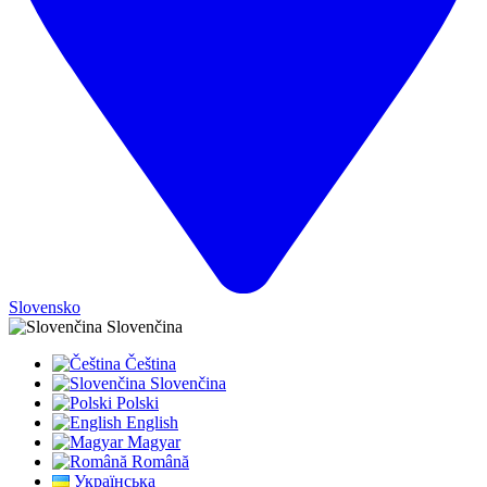
Slovensko
Slovenčina
Čeština
Slovenčina
Polski
English
Magyar
Română
Українська