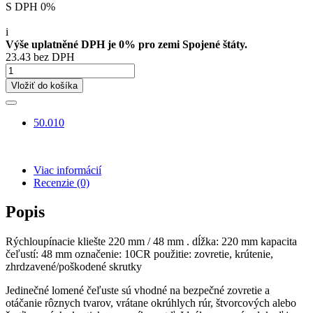
S DPH 0%
i
Výše uplatněné DPH je 0% pro zemi Spojené štáty.
23.43 bez DPH
Vložiť do košíka
50.010
Viac informácií
Recenzie
(0)
Popis
Rýchloupínacie kliešte 220 mm / 48 mm . dĺžka: 220 mm kapacita
čeľustí: 48 mm označenie: 10CR použitie: zovretie, krútenie,
zhrdzavené/poškodené skrutky
Jedinečné lomené čeľuste sú vhodné na bezpečné zovretie a
otáčanie rôznych tvarov, vrátane okrúhlych rúr, štvorcových alebo