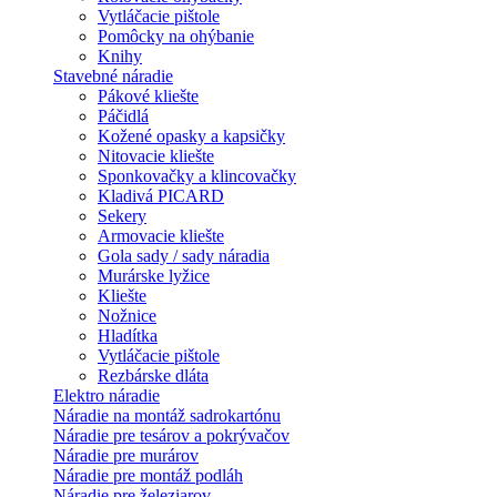
Vytláčacie pištole
Pomôcky na ohýbanie
Knihy
Stavebné náradie
Pákové kliešte
Páčidlá
Kožené opasky a kapsičky
Nitovacie kliešte
Sponkovačky a klincovačky
Kladivá PICARD
Sekery
Armovacie kliešte
Gola sady / sady náradia
Murárske lyžice
Kliešte
Nožnice
Hladítka
Vytláčacie pištole
Rezbárske dláta
Elektro náradie
Náradie na montáž sadrokartónu
Náradie pre tesárov a pokrývačov
Náradie pre murárov
Náradie pre montáž podláh
Náradie pre železiarov