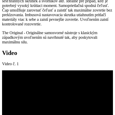
šesťhranných skrutiek a svorníkov atď. Ideálne pre prípad, keď je
potrebný vysoký krútiaci moment. Samoprietlačná spodná čeľusť.
Čap umožňuje zarovnať čeľusť a zaistiť tak maximálne zovretie bez
preklzovania. Imbusová nastavovacia skrutka utiahnutím pritlačí
materiály viac k sebe a zaistí pevnejšie zovretie. Uvoľnením zaistí
kontrolované rozovretie.
The Original - Originálne samosvorné nástroje s klasickým
západkovým uvoľnením sú navrhnuté tak, aby poskytovali
maximálnu silu.
Video
Video č. 1