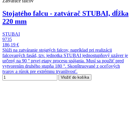
Zatvárače falcov
Stojatého falcu - zatvárač STUBAI, dĺžka
220 mm
STUBAI
9735
186,19 €
Slúži na zatváranie stojatých falcov, napríklad pri realizácii
falcovaných fasád, tzv. jednotka STUBAI jednostupňový uzáver je
určený na 90 ° prvej etapy procesu spájania. Musí sa použiť pred
vytvorením druhého stupňa 180 °. Skonštruované z oceľových
tvarov a rúrok pre extrémnu trvanlivosť.
Vložiť do košíka