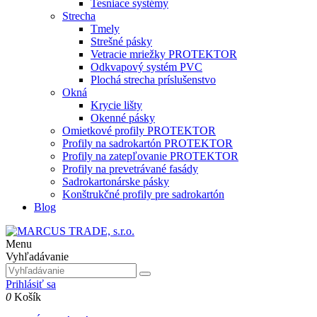
Tesniace systémy
Strecha
Tmely
Strešné pásky
Vetracie mriežky PROTEKTOR
Odkvapový systém PVC
Plochá strecha príslušenstvo
Okná
Krycie lišty
Okenné pásky
Omietkové profily PROTEKTOR
Profily na sadrokartón PROTEKTOR
Profily na zatepľovanie PROTEKTOR
Profily na prevetrávané fasády
Sadrokartonárske pásky
Konštrukčné profily pre sadrokartón
Blog
Menu
Vyhľadávanie
Prihlásiť sa
0
Košík