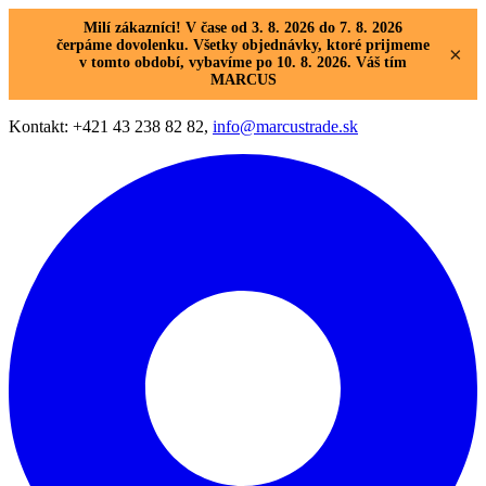
Milí zákazníci! V čase od 3. 8. 2026 do 7. 8. 2026
čerpáme dovolenku. Všetky objednávky, ktoré prijmeme
×
v tomto období, vybavíme po 10. 8. 2026. Váš tím
MARCUS
Kontakt: +421 43 238 82 82,
info@marcustrade.sk