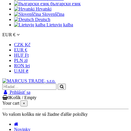
български език
Hrvatski
Slovenščina
Deutsch
Lietuvių kalba
EUR €
CZK Kč
EUR €
HUF Ft
PLN zł
RON lei
UAH ₴
Prihlásiť sa
0
Košík
/
Empty
Your cart
×
Vo vašom košíku nie sú žiadne ďalšie položky
Novinky