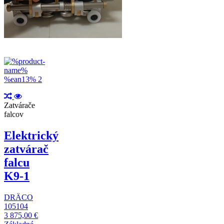
Zatvárače
falcov
Elektrický
zatvárač
falcu
K9-1
DRÄCO
105104
3 875,00 €