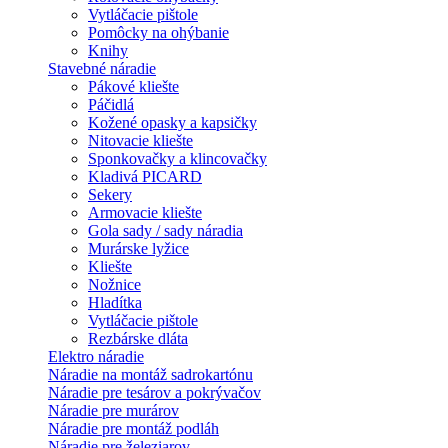
Vytláčacie pištole
Pomôcky na ohýbanie
Knihy
Stavebné náradie
Pákové kliešte
Páčidlá
Kožené opasky a kapsičky
Nitovacie kliešte
Sponkovačky a klincovačky
Kladivá PICARD
Sekery
Armovacie kliešte
Gola sady / sady náradia
Murárske lyžice
Kliešte
Nožnice
Hladítka
Vytláčacie pištole
Rezbárske dláta
Elektro náradie
Náradie na montáž sadrokartónu
Náradie pre tesárov a pokrývačov
Náradie pre murárov
Náradie pre montáž podláh
Náradie pre železiarov