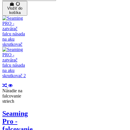
Vložiť do
košíka
Náradie na
falcovanie
striech
Seaming
Pro -
falcovanie