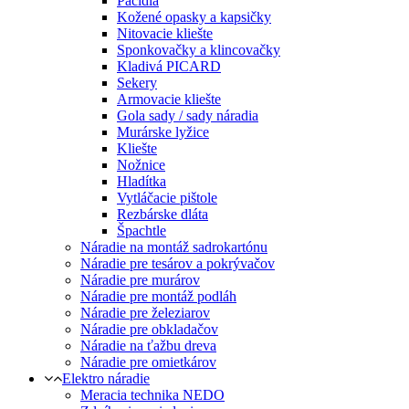
Páčidlá
Kožené opasky a kapsičky
Nitovacie kliešte
Sponkovačky a klincovačky
Kladivá PICARD
Sekery
Armovacie kliešte
Gola sady / sady náradia
Murárske lyžice
Kliešte
Nožnice
Hladítka
Vytláčacie pištole
Rezbárske dláta
Špachtle
Náradie na montáž sadrokartónu
Náradie pre tesárov a pokrývačov
Náradie pre murárov
Náradie pre montáž podláh
Náradie pre železiarov
Náradie pre obkladačov
Náradie na ťažbu dreva
Náradie pre omietkárov
Elektro náradie
Meracia technika NEDO