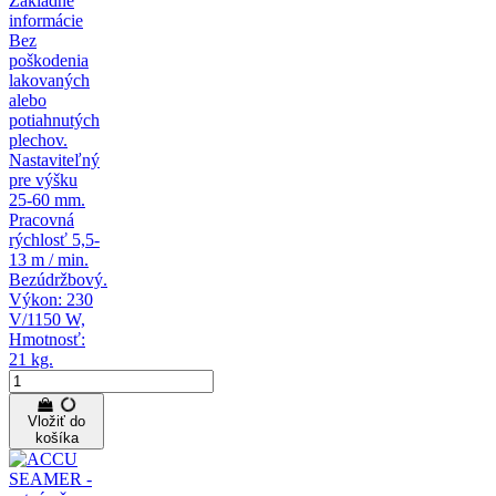
Základné
informácie
Bez
poškodenia
lakovaných
alebo
potiahnutých
plechov.
Nastaviteľný
pre výšku
25-60 mm.
Pracovná
rýchlosť 5,5-
13 m / min.
Bezúdržbový.
Výkon: 230
V/1150 W,
Hmotnosť:
21 kg.
Vložiť do
košíka