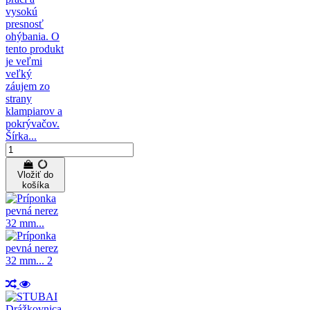
vysokú
presnosť
ohýbania. O
tento produkt
je veľmi
veľký
záujem zo
strany
klampiarov a
pokrývačov.
Šírka...
Vložiť do
košíka