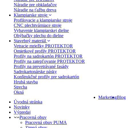
Náradie pre obkladačov
Náradie na ťažbu dreva
Klampiarske stroje
Profilovacie a klampiarske stroje
CNC plechtvárniace stroje
Vybavenie klampiarskej dielne
Ohýbačky plechu do dielne
Stavebný materiál
Vetracie mriežky PROTEKTOR
Omietkové profily PROTEKTOR
Profily na sadrokartón PROTEKTOR
Profily na zatepľovanie PROTEKTOR
Profily na prevetrávané fasády
Sadrokartonárske pásky
Konštrukčné profily pre sadrokartón
Hrubá stavba
Strecha
Okná
Marketing
Blog
Úvodná stránka
Novinky
Výpredaj
Pracovná obuv
Pracovná obuv PUMA
Zimná obuv