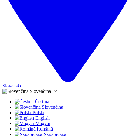
Slovensko
Slovenčina
Čeština
Slovenčina
Polski
English
Magyar
Română
Українська