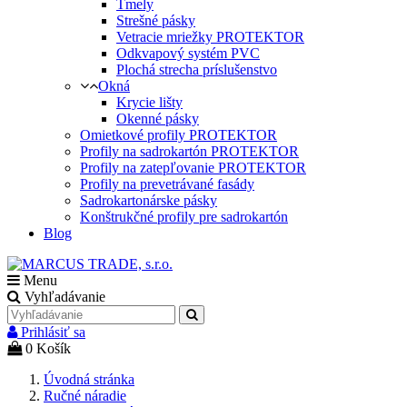
Tmely
Strešné pásky
Vetracie mriežky PROTEKTOR
Odkvapový systém PVC
Plochá strecha príslušenstvo
Okná
Krycie lišty
Okenné pásky
Omietkové profily PROTEKTOR
Profily na sadrokartón PROTEKTOR
Profily na zatepľovanie PROTEKTOR
Profily na prevetrávané fasády
Sadrokartonárske pásky
Konštrukčné profily pre sadrokartón
Blog
Menu
Vyhľadávanie
Prihlásiť sa
0
Košík
Úvodná stránka
Ručné náradie