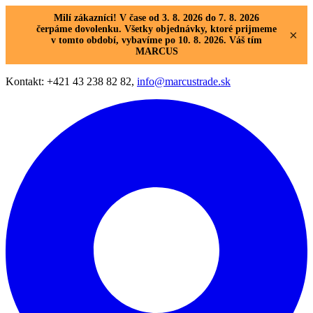
Milí zákazníci! V čase od 3. 8. 2026 do 7. 8. 2026
čerpáme dovolenku. Všetky objednávky, ktoré prijmeme
×
v tomto období, vybavíme po 10. 8. 2026. Váš tím
MARCUS
Kontakt: +421 43 238 82 82,
info@marcustrade.sk