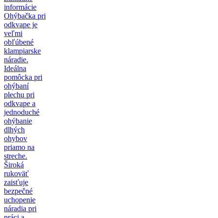
informácie
Ohýbačka pri
odkvape je
veľmi
obľúbené
klampiarske
náradie.
Ideálna
pomôcka pri
ohýbaní
plechu pri
odkvape a
jednoduché
ohýbanie
dlhých
ohybov
priamo na
streche.
Široká
rukoväť
zaisťuje
bezpečné
uchopenie
náradia pri
práci a