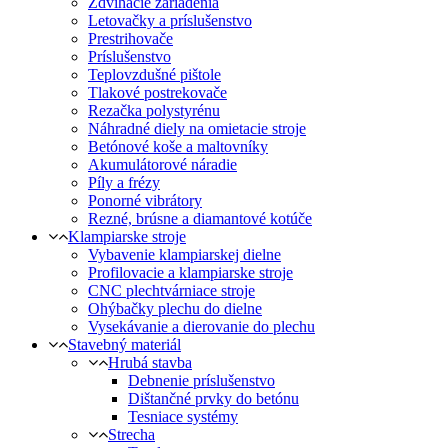
Zdvíhacie zariadenia
Letovačky a príslušenstvo
Prestrihovače
Príslušenstvo
Teplovzdušné pištole
Tlakové postrekovače
Rezačka polystyrénu
Náhradné diely na omietacie stroje
Betónové koše a maltovníky
Akumulátorové náradie
Píly a frézy
Ponorné vibrátory
Rezné, brúsne a diamantové kotúče
Klampiarske stroje
Vybavenie klampiarskej dielne
Profilovacie a klampiarske stroje
CNC plechtvárniace stroje
Ohýbačky plechu do dielne
Vysekávanie a dierovanie do plechu
Stavebný materiál
Hrubá stavba
Debnenie príslušenstvo
Dištančné prvky do betónu
Tesniace systémy
Strecha