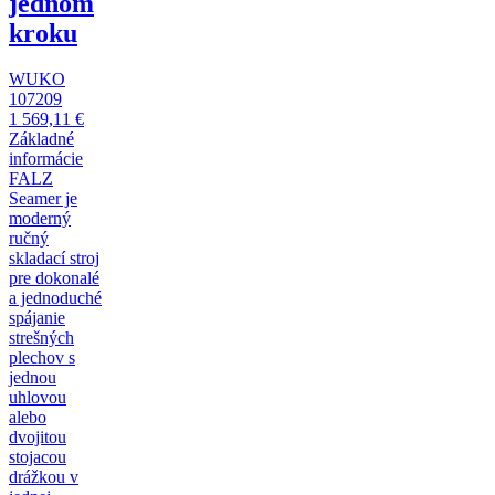
jednom
kroku
WUKO
107209
1 569,11 €
Základné
informácie
FALZ
Seamer je
moderný
ručný
skladací stroj
pre dokonalé
a jednoduché
spájanie
strešných
plechov s
jednou
uhlovou
alebo
dvojitou
stojacou
drážkou v