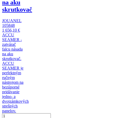
na aku
skrutkovač
JOUANEL
105848
1 656,10 €
ACCU
SEAMER -
zatvárač
falcu násada
na aku
skrutkovač.
ACCU
SEAMER je
perfektným
ručným
nástrojom na
bezúporné
pridávanie
jedno- a
dvojzámkových
strešných
panelov.