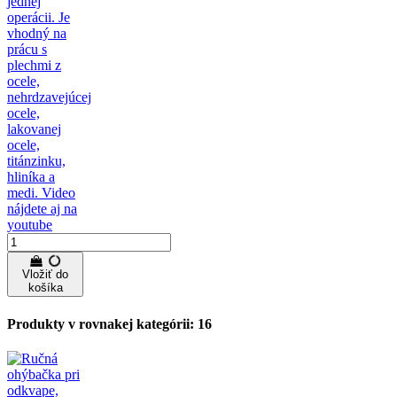
jednej
operácii. Je
vhodný na
prácu s
plechmi z
ocele,
nehrdzavejúcej
ocele,
lakovanej
ocele,
titánzinku,
hliníka a
medi. Video
nájdete aj na
youtube
Vložiť do
košíka
Produkty v rovnakej kategórii: 16