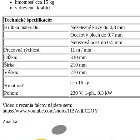
hmotnosť cca 15 kg
v drevenej krabici
Technické špecifikácie:
Hrúbka materiálu:
Neželezné kovy do 0,8 mm
Oceľový plech do 0,7 mm
Nerezová oceľ do 0,5 mm
Pracovná rýchlosť:
11 m / min
Dĺžka:
330 mm
Šírka:
210 mm
Výška:
270 mm
cca 16 kg
Hmotnosť:
Pohon:
230 V, 1-ph., 0,3 kW
Video z rezania falcov nájdete sem:
https://www.youtube.com/shorts/HBAvjlIC2OY
Značka