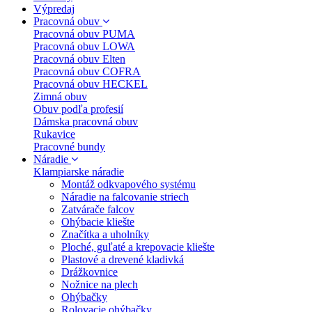
Výpredaj
Pracovná obuv
Pracovná obuv PUMA
Pracovná obuv LOWA
Pracovná obuv Elten
Pracovná obuv COFRA
Pracovná obuv HECKEL
Zimná obuv
Obuv podľa profesií
Dámska pracovná obuv
Rukavice
Pracovné bundy
Náradie
Klampiarske náradie
Montáž odkvapového systému
Náradie na falcovanie striech
Zatvárače falcov
Ohýbacie kliešte
Značítka a uholníky
Ploché, guľaté a krepovacie kliešte
Plastové a drevené kladivká
Drážkovnice
Nožnice na plech
Ohýbačky
Rolovacie ohýbačky