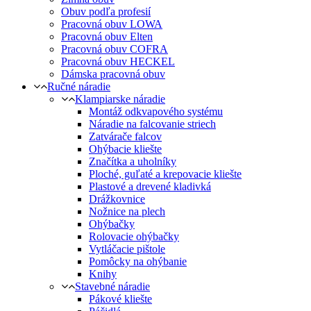
Obuv podľa profesií
Pracovná obuv LOWA
Pracovná obuv Elten
Pracovná obuv COFRA
Pracovná obuv HECKEL
Dámska pracovná obuv
Ručné náradie
Klampiarske náradie
Montáž odkvapového systému
Náradie na falcovanie striech
Zatvárače falcov
Ohýbacie kliešte
Značítka a uholníky
Ploché, guľaté a krepovacie kliešte
Plastové a drevené kladivká
Drážkovnice
Nožnice na plech
Ohýbačky
Rolovacie ohýbačky
Vytláčacie pištole
Pomôcky na ohýbanie
Knihy
Stavebné náradie
Pákové kliešte