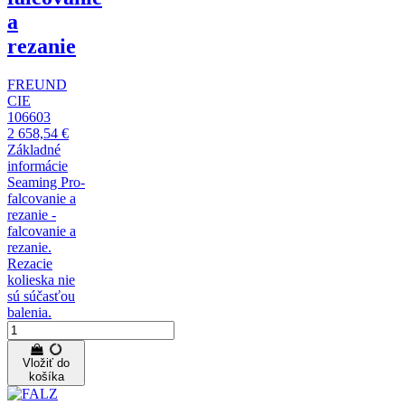
a
rezanie
FREUND
CIE
106603
2 658,54 €
Základné
informácie
Seaming Pro-
falcovanie a
rezanie -
falcovanie a
rezanie.
Rezacie
kolieska nie
sú súčasťou
balenia.
Vložiť do
košíka