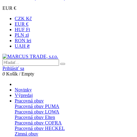
EUR €
CZK Kč
EUR €
HUF Ft
PLN zł
RON lei
UAH ₴
Prihlásiť sa
0
Košík
/
Empty
Novinky
Výpredaj
Pracovná obuv
Pracovná obuv PUMA
Pracovná obuv LOWA
Pracovná obuv Elten
Pracovná obuv COFRA
Pracovná obuv HECKEL
Zimná obuv