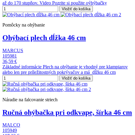
až do 170 stupňov. Video Pozrite si použite oýhýbačky
Vložiť do košíka
Pomôcky na ohýbanie
Ohýbací plech dĺžka 46 cm
MARCUS
105981
36,59 €
Základné informácie Plech na ohýbanie je vhodný pre klampiarov
alebo len pre príležitostných pokrývačov a má dĺžku 46 cm
Vložiť do košíka
Náradie na falcovanie striech
Ručná ohýbačka pri odkvape, šírka 46 cm
MALCO
105949