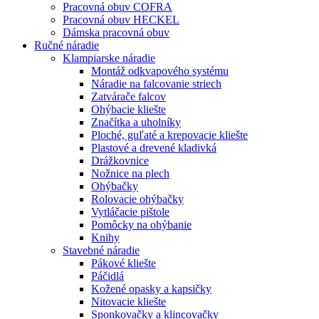
Pracovná obuv COFRA
Pracovná obuv HECKEL
Dámska pracovná obuv
Ručné náradie
Klampiarske náradie
Montáž odkvapového systému
Náradie na falcovanie striech
Zatvárače falcov
Ohýbacie kliešte
Značítka a uholníky
Ploché, guľaté a krepovacie kliešte
Plastové a drevené kladivká
Drážkovnice
Nožnice na plech
Ohýbačky
Rolovacie ohýbačky
Vytláčacie pištole
Pomôcky na ohýbanie
Knihy
Stavebné náradie
Pákové kliešte
Páčidlá
Kožené opasky a kapsičky
Nitovacie kliešte
Sponkovačky a klincovačky