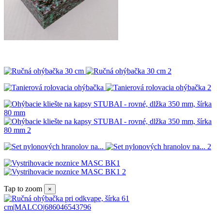
Tap to zoom
×