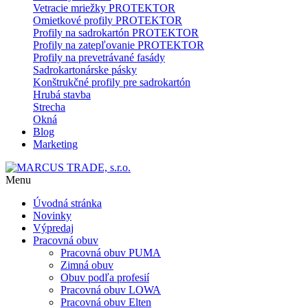
Vetracie mriežky PROTEKTOR
Omietkové profily PROTEKTOR
Profily na sadrokartón PROTEKTOR
Profily na zatepľovanie PROTEKTOR
Profily na prevetrávané fasády
Sadrokartonárske pásky
Konštrukčné profily pre sadrokartón
Hrubá stavba
Strecha
Okná
Blog
Marketing
Menu
Úvodná stránka
Novinky
Výpredaj
Pracovná obuv
Pracovná obuv PUMA
Zimná obuv
Obuv podľa profesií
Pracovná obuv LOWA
Pracovná obuv Elten