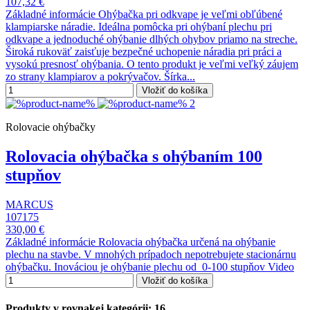
107,32 €
Základné informácie Ohýbačka pri odkvape je veľmi obľúbené
klampiarske náradie. Ideálna pomôcka pri ohýbaní plechu pri
odkvape a jednoduché ohýbanie dlhých ohybov priamo na streche.
Široká rukoväť zaisťuje bezpečné uchopenie náradia pri práci a
vysokú presnosť ohýbania. O tento produkt je veľmi veľký záujem
zo strany klampiarov a pokrývačov. Šírka...
Vložiť do košíka
Rolovacie ohýbačky
Rolovacia ohýbačka s ohýbaním 100
stupňov
MARCUS
107175
330,00 €
Základné informácie Rolovacia ohýbačka určená na ohýbanie
plechu na stavbe. V mnohých prípadoch nepotrebujete stacionárnu
ohýbačku. Inováciou je ohýbanie plechu od 0-100 stupňov Video
Vložiť do košíka
Produkty v rovnakej kategórii: 16