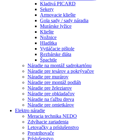
Kladivá PICARD
Sekery
Armovacie kliešte
Gola sady / sady náradia
Murárske lyžice
Kliešte
Nožnice
Hladítka
Vytláčacie pištole
Rezbárske dláta
Špachtle
Náradie na montáž sadrokartónu
Náradie pre tesárov a pokrývačov
Náradie pre murárov
Náradie pre montáž podláh
Náradie pre železiarov
Náradie pre obkladačov
Náradie na ťažbu dreva
Náradie pre omietkárov
Elektro náradie
Meracia technika NEDO
Zdvíhacie zariadenia
Letovačky a príslušenstvo
Prestrihovače
Príslušenstvo