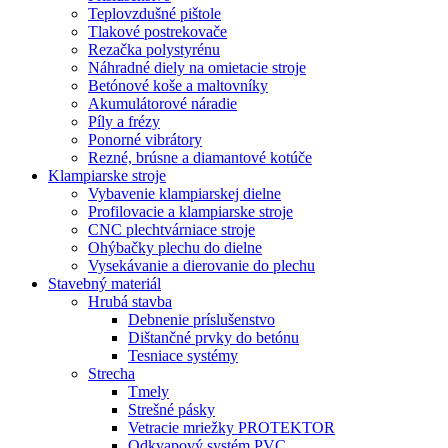
Teplovzdušné pištole
Tlakové postrekovače
Rezačka polystyrénu
Náhradné diely na omietacie stroje
Betónové koše a maltovníky
Akumulátorové náradie
Píly a frézy
Ponorné vibrátory
Rezné, brúsne a diamantové kotúče
Klampiarske stroje
Vybavenie klampiarskej dielne
Profilovacie a klampiarske stroje
CNC plechtvárniace stroje
Ohýbačky plechu do dielne
Vysekávanie a dierovanie do plechu
Stavebný materiál
Hrubá stavba
Debnenie príslušenstvo
Dištančné prvky do betónu
Tesniace systémy
Strecha
Tmely
Strešné pásky
Vetracie mriežky PROTEKTOR
Odkvapový systém PVC