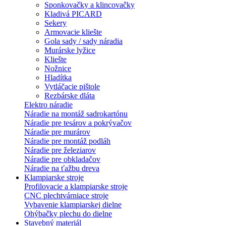
Sponkovačky a klincovačky
Kladivá PICARD
Sekery
Armovacie kliešte
Gola sady / sady náradia
Murárske lyžice
Kliešte
Nožnice
Hladítka
Vytláčacie pištole
Rezbárske dláta
Elektro náradie
Náradie na montáž sadrokartónu
Náradie pre tesárov a pokrývačov
Náradie pre murárov
Náradie pre montáž podláh
Náradie pre železiarov
Náradie pre obkladačov
Náradie na ťažbu dreva
Klampiarske stroje
Profilovacie a klampiarske stroje
CNC plechtvárniace stroje
Vybavenie klampiarskej dielne
Ohýbačky plechu do dielne
Stavebný materiál