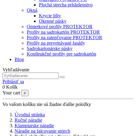
Plochá strecha príslušenstvo
Okná
Krycie lišty
Okenné pásky
Omietkové profily PROTEKTOR
Profily na sadrokartón PROTEKTOR
Profily na zatepľovanie PROTEKTOR
Profily na prevetrávané fasády
Sadrokartonárske pásky
Konštrukčné profily pre sadrokartón
Blog
Vyhľadávanie
Prihlásiť sa
0
Košík
Your cart
×
Vo vašom košíku nie sú žiadne ďalšie položky
Úvodná stránka
Ručné náradie
Klampiarske náradie
Náradie na falcovanie striech