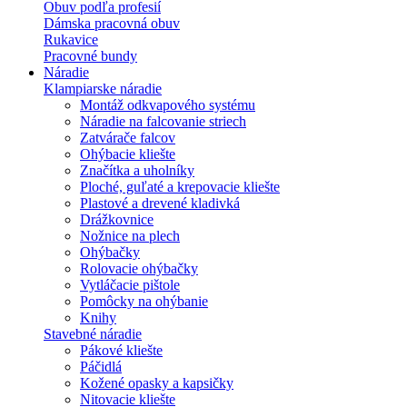
Obuv podľa profesií
Dámska pracovná obuv
Rukavice
Pracovné bundy
Náradie
Klampiarske náradie
Montáž odkvapového systému
Náradie na falcovanie striech
Zatvárače falcov
Ohýbacie kliešte
Značítka a uholníky
Ploché, guľaté a krepovacie kliešte
Plastové a drevené kladivká
Drážkovnice
Nožnice na plech
Ohýbačky
Rolovacie ohýbačky
Vytláčacie pištole
Pomôcky na ohýbanie
Knihy
Stavebné náradie
Pákové kliešte
Páčidlá
Kožené opasky a kapsičky
Nitovacie kliešte