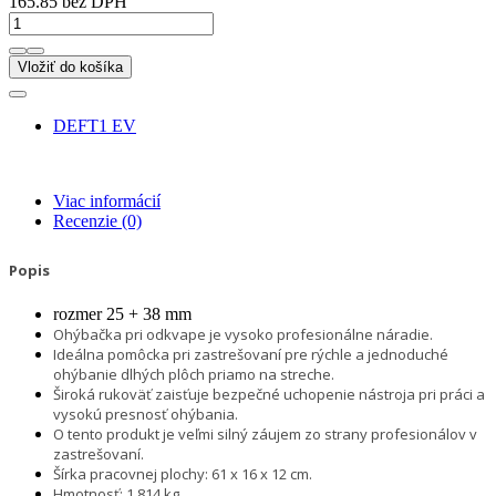
165.85 bez DPH
Vložiť do košíka
DEFT1 EV
Viac informácií
Recenzie
(0)
Popis
rozmer 25 + 38 mm
Ohýbačka pri odkvape je vysoko profesionálne náradie.
Ideálna pomôcka pri zastrešovaní pre rýchle a jednoduché
ohýbanie dlhých plôch priamo na streche.
Široká rukoväť zaisťuje bezpečné uchopenie nástroja pri práci a
vysokú presnosť ohýbania.
O tento produkt je veľmi silný záujem zo strany profesionálov v
zastrešovaní.
Šírka pracovnej plochy: 61 x 16 x 12 cm.
Hmotnosť: 1,814 kg