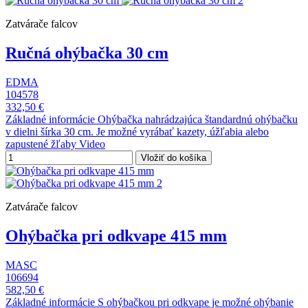
Zatvárače falcov
Ručná ohýbačka 30 cm
EDMA
104578
332,50 €
Základné informácie Ohýbačka nahrádzajúca štandardnú ohýbačku
v dielni šírka 30 cm. Je možné vyrábať kazety, úžľabia alebo
zapustené žľaby Video
Vložiť do košíka
Zatvárače falcov
Ohýbačka pri odkvape 415 mm
MASC
106694
582,50 €
Základné informácie S ohýbačkou pri odkvape je možné ohýbanie