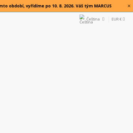
×
omto období, vyřídíme po 10. 8. 2026. Váš tým MARCUS
Čeština
EUR €