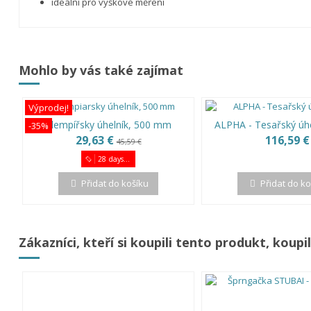
ideální pro výškové měření
Mohlo by vás také zajímat
Výprodej!
Klempířsky úhelník, 500 mm
ALPHA - Tesařský úhel
-35%
29,63 €
116,59 €
45,59 €
28
days...
Přidat do košíku
Přidat do k
Zákazníci, kteří si koupili tento produkt, koupil