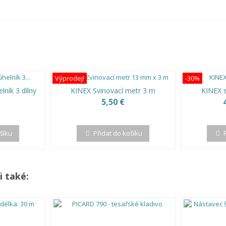
Výprodej!
-30%
ník 3 dílny
KINEX Svinovací metr 3 m
KINEX s
5,50 €
ošíku
Přidat do košíku
i také: