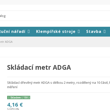
Ruční nářadí
Klempířské stroje
Stavba
metr ADGA
Skládací metr ADGA
Skládací dřevěný metr ADGA s délkou 2 metry, rozdělený na 10 částí,
měření
Skladem
( 150 )
4,16 €
S DPH 0%