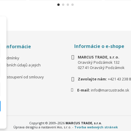
Informácie o e-shope
é informácie
MARCUS TRADE, s.r.o.
í podmínky
Oravský Podzámok 132
osobních údajů a jejich
027 41 Oravský Podzámok
ní
 odstoupení od smlouvy
Zavolajte nám:
+421 43 238 8
E-mail:
info@marcustrade.sk
Copyright © 2009–2026
MARCUS TRADE, s.r.o.
Úprava designu a nastavení Aio, s.r.o. -
Tvorba webových stránek