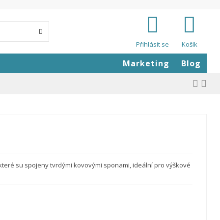
Přihlásit se
Košík
Marketing
Blog
 které su spojeny tvrdými kovovými sponami, ideální pro výškové