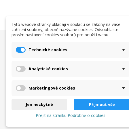
Tyto webové stránky ukládají v souladu se zákony na vaše
zařízení soubory, obecně nazývané cookies. Odsouhlaste
prosím nastavení cookies souborů pro použití webu.
Užitočné informácie
Obchodn
Technické cookies
O nas
Obchodn
Katalogy a ceníky
Ochrana 
Analytické cookies
zpracová
Velikostní tabulka
Podmínky
Objednávkový formulář
Kontakt
Marketingové cookies
Jen nezbytné
Přijmout vše
Přejít na stránku Podrobně o cookies