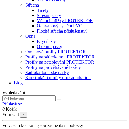
Střecha
Tmely
Střešní pásky
Větrací mřížky PROTEKTOR
Odkvapový systém PVC
Plochá střecha příslušenství
Okna
Krycí lišty
Okenní pásky
Omítkové profily PROTEKTOR
Profily na sádrokarton PROTEKTOR
Profily na zateplování PROTEKTOR
Profily na provětrávané fasády
Sádrokartonářské pásky
Konstrukční profily pro sádrokarton
Blog
Vyhledávání
Přihlásit se
0
Košík
Your cart
×
Ve vašem košíku nejsou žádné další položky