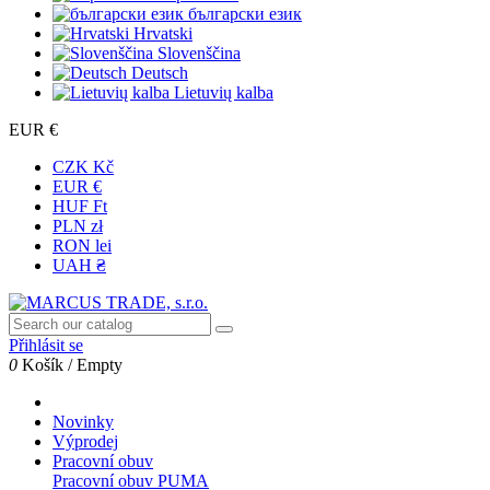
български език
Hrvatski
Slovenščina
Deutsch
Lietuvių kalba
EUR €
CZK Kč
EUR €
HUF Ft
PLN zł
RON lei
UAH ₴
Přihlásit se
0
Košík
/
Empty
Novinky
Výprodej
Pracovní obuv
Pracovní obuv PUMA