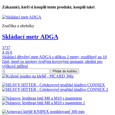
Zákazníci, kteří si koupili tento produkt, koupili také:
Značítka a uhelníky
Skládací metr ADGA
3737
4,16 €
Skládací dřevěný metr ADGA s délkou 2 metry, rozdělený na 10
částí, které su spojeny tvrdými kovovými sponami, ideální pro
výškové měření
Přidat do košíku