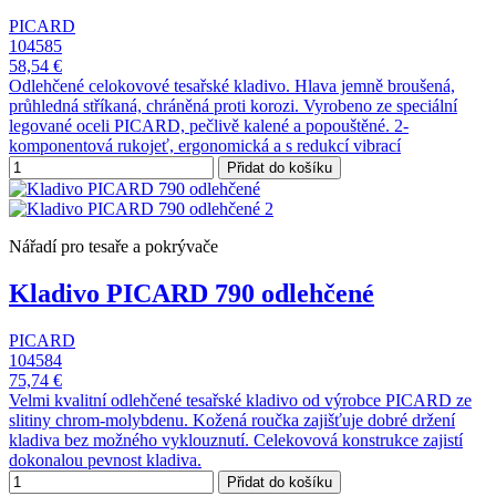
PICARD
104585
58,54 €
Odlehčené celokovové tesařské kladivo. Hlava jemně broušená,
průhledná stříkaná, chráněná proti korozi. Vyrobeno ze speciální
legované oceli PICARD, pečlivě kalené a popouštěné. 2-
komponentová rukojeť, ergonomická a s redukcí vibrací
Přidat do košíku
Nářadí pro tesaře a pokrývače
Kladivo PICARD 790 odlehčené
PICARD
104584
75,74 €
Velmi kvalitní odlehčené tesařské kladivo od výrobce PICARD ze
slitiny chrom-molybdenu. Kožená roučka zajišťuje dobré držení
kladiva bez možného vyklouznutí. Celekovová konstrukce zajistí
dokonalou pevnost kladiva.
Přidat do košíku