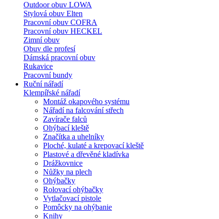
Outdoor obuv LOWA
Stylová obuv Elten
Pracovní obuv COFRA
Pracovní obuv HECKEL
Zimní obuv
Obuv dle profesí
Dámská pracovní obuv
Rukavice
Pracovní bundy
Ruční nářadí
Klempířské nářadí
Montáž okapového systému
Nářadí na falcování střech
Zavírače falců
Ohýbací kleště
Značítka a uhelníky
Ploché, kulaté a krepovací kleště
Plastové a dřevěné kladívka
Drážkovnice
Nůžky na plech
Ohýbačky
Rolovací ohýbačky
Vytlačovací pistole
Pomôcky na ohýbanie
Knihy