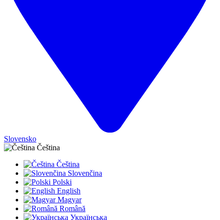
Slovensko
Čeština
Čeština
Slovenčina
Polski
English
Magyar
Română
Українська