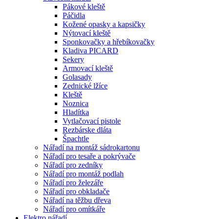
Pákové kleště
Páčidla
Kožené opasky a kapsičky
Nýtovací kleště
Sponkovačky a hřebíkovačky
Kladiva PICARD
Sekery
Armovací kleště
Golasady
Zednické lžíce
Kleště
Noznica
Hladítka
Vytlačovací pistole
Rezbárske dláta
Špachtle
Nářadí na montáž sádrokartonu
Nářadí pro tesaře a pokrývače
Nářadí pro zedníky
Nářadí pro montáž podlah
Nářadí pro železáře
Nářadí pro obkladače
Nářadí na těžbu dřeva
Nářadí pro omítkáře
Elektro nářadí