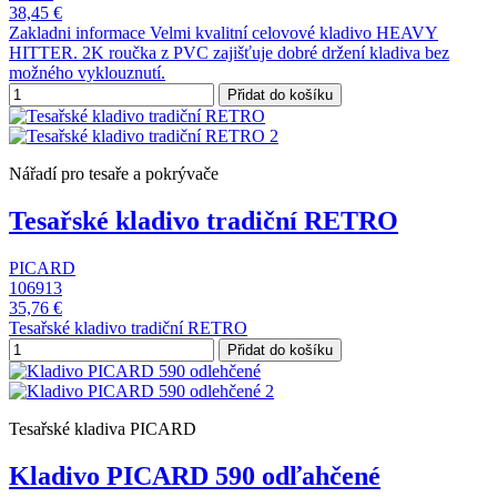
38,45 €
Zakladni informace Velmi kvalitní celovové kladivo HEAVY
HITTER. 2K roučka z PVC zajišťuje dobré držení kladiva bez
možného vyklouznutí.
Přidat do košíku
Nářadí pro tesaře a pokrývače
Tesařské kladivo tradiční RETRO
PICARD
106913
35,76 €
Tesařské kladivo tradiční RETRO
Přidat do košíku
Tesařské kladiva PICARD
Kladivo PICARD 590 odľahčené