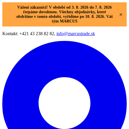
Vážení zákazníci! V období od 3. 8. 2026 do 7. 8. 2026
čerpáme dovolenou. Všechny objednávky, které
×
obdržíme v tomto období, vyřídíme po 10. 8. 2026. Váš
tým MARCUS
Kontakt: +421 43 238 82 82,
info@marcustrade.sk