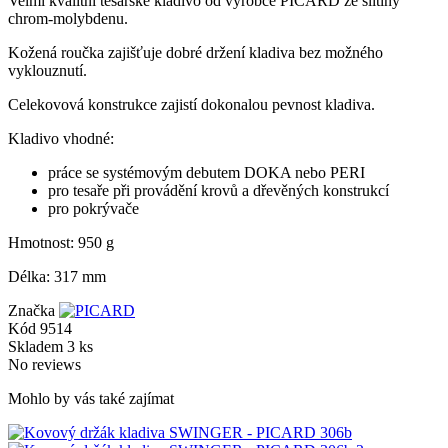
Velmi kvalitní tesařské kladivo od výrobce PICARD ze slitiny
chrom-molybdenu.
Kožená roučka zajišťuje dobré držení kladiva bez možného
vyklouznutí.
Celekovová konstrukce zajistí dokonalou pevnost kladiva.
Kladivo vhodné:
práce se systémovým debutem DOKA nebo PERI
pro tesaře při provádění krovů a dřevěných konstrukcí
pro pokrývače
Hmotnost: 950 g
Délka: 317 mm
Značka
Kód
9514
Skladem
3 ks
No reviews
Mohlo by vás také zajímat