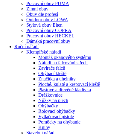
Pracovní obuv PUMA
Zimní obuv
Obuv dle profesí
Outdoor obuv LOWA
Stylová obuv Elten
Pracovní obuv COFRA
Pracovní obuv HECKEL
Dámská pracovní obuv
Ruční nářadí
Klempířské nářadí
Montáž okapového systému
Nářadí na falcování střech
Zavírače falců
Ohýbací kleště
Značítka a uhelníky
Ploché, kulaté a krepovací kleště
Plastové a dřevěné kladívka
Drážkovnice
Nůžky na plech
Ohýbačky
Rolovací ohýbačky
Vytlačovací pistole
Pomôcky na ohýbanie
Knihy
Stavební nářadí