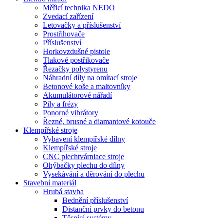
Měřicí technika NEDO
Zvedací zařízení
Letovačky a příslušenství
Prostřihovače
Příslušenství
Horkovzdušné pistole
Tlakové postřikovače
Řezačky polystyrenu
Náhradní díly na omítací stroje
Betonové koše a maltovníky
Akumulátorové nářadí
Pily a frézy
Ponorné vibrátory
Řezné, brusné a diamantové kotouče
Klempířské stroje
Vybavení klempířské dílny
Klempířské stroje
CNC plechtvárniace stroje
Ohýbačky plechu do dílny
Vysekávání a děrování do plechu
Stavební materiál
Hrubá stavba
Bednění příslušenství
Distanční prvky do betonu
Těsnící systémy