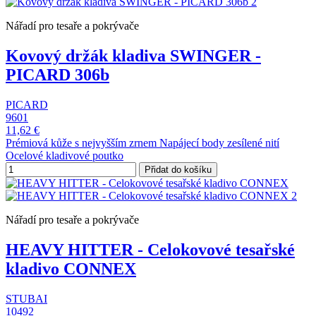
Nářadí pro tesaře a pokrývače
Kovový držák kladiva SWINGER -
PICARD 306b
PICARD
9601
11,62 €
Prémiová kůže s nejvyšším zrnem Napájecí body zesílené nití
Ocelové kladivové poutko
Přidat do košíku
Nářadí pro tesaře a pokrývače
HEAVY HITTER - Celokovové tesařské
kladivo CONNEX
STUBAI
10492