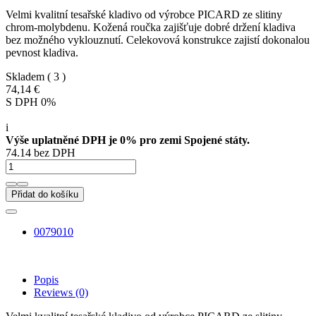
Velmi kvalitní tesařské kladivo od výrobce PICARD ze slitiny
chrom-molybdenu. Kožená roučka zajišťuje dobré držení kladiva
bez možného vyklouznutí. Celekovová konstrukce zajistí dokonalou
pevnost kladiva.
Skladem
( 3 )
74,14 €
S DPH 0%
i
Výše uplatněné DPH je 0% pro zemi Spojené státy.
74.14 bez DPH
Přidat do košíku
0079010
Popis
Reviews
(0)