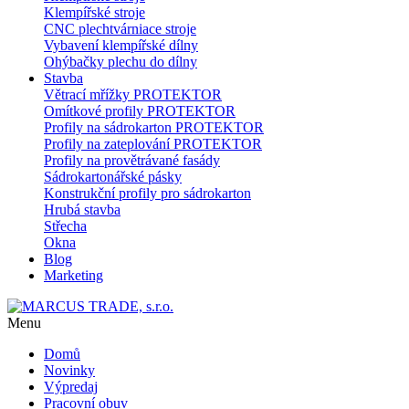
Klempířské stroje
CNC plechtvárniace stroje
Vybavení klempířské dílny
Ohýbačky plechu do dílny
Stavba
Větrací mřížky PROTEKTOR
Omítkové profily PROTEKTOR
Profily na sádrokarton PROTEKTOR
Profily na zateplování PROTEKTOR
Profily na provětrávané fasády
Sádrokartonářské pásky
Konstrukční profily pro sádrokarton
Hrubá stavba
Střecha
Okna
Blog
Marketing
Menu
Domů
Novinky
Výpredaj
Pracovní obuv