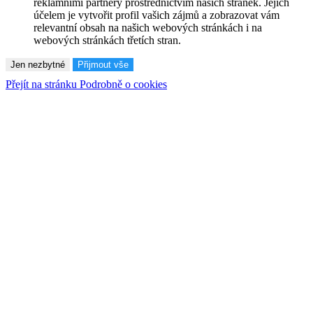
reklamními partnery prostřednictvím našich stránek. Jejich
účelem je vytvořit profil vašich zájmů a zobrazovat vám
relevantní obsah na našich webových stránkách i na
webových stránkách třetích stran.
Jen nezbytné
Přijmout vše
Přejít na stránku Podrobně o cookies