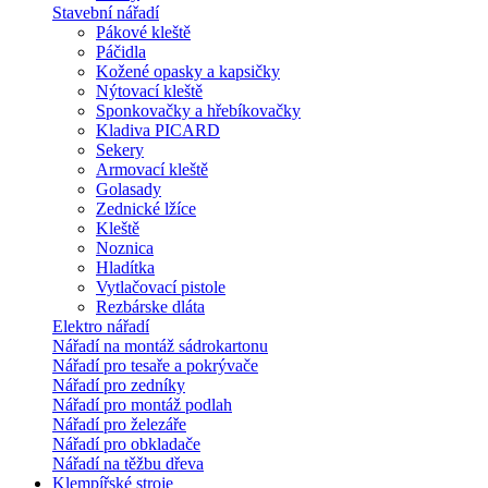
Stavební nářadí
Pákové kleště
Páčidla
Kožené opasky a kapsičky
Nýtovací kleště
Sponkovačky a hřebíkovačky
Kladiva PICARD
Sekery
Armovací kleště
Golasady
Zednické lžíce
Kleště
Noznica
Hladítka
Vytlačovací pistole
Rezbárske dláta
Elektro nářadí
Nářadí na montáž sádrokartonu
Nářadí pro tesaře a pokrývače
Nářadí pro zedníky
Nářadí pro montáž podlah
Nářadí pro železáře
Nářadí pro obkladače
Nářadí na těžbu dřeva
Klempířské stroje