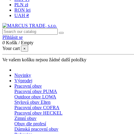
PLN zł
RON lei
UAH ₴
Přihlásit se
0
Košík
/
Empty
Your cart
×
Ve vašem košíku nejsou žádné další položky
Novinky
Výprodej
Pracovní obuv
Pracovní obuv PUMA
Outdoor obuv LOWA
Stylová obuv Elten
Pracovní obuv COFRA
Pracovní obuv HECKEL
Zimní obuv
Obuv dle profesí
Dámská pracovní obuv