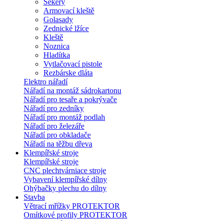
Sekery
Armovací kleště
Golasady
Zednické lžíce
Kleště
Noznica
Hladítka
Vytlačovací pistole
Rezbárske dláta
Elektro nářadí
Nářadí na montáž sádrokartonu
Nářadí pro tesaře a pokrývače
Nářadí pro zedníky
Nářadí pro montáž podlah
Nářadí pro železáře
Nářadí pro obkladače
Nářadí na těžbu dřeva
Klempířské stroje
Klempířské stroje
CNC plechtvárniace stroje
Vybavení klempířské dílny
Ohýbačky plechu do dílny
Stavba
Větrací mřížky PROTEKTOR
Omítkové profily PROTEKTOR