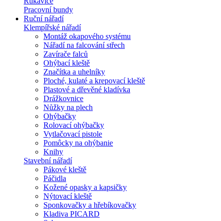
Rukavice
Pracovní bundy
Ruční nářadí
Klempířské nářadí
Montáž okapového systému
Nářadí na falcování střech
Zavírače falců
Ohýbací kleště
Značítka a uhelníky
Ploché, kulaté a krepovací kleště
Plastové a dřevěné kladívka
Drážkovnice
Nůžky na plech
Ohýbačky
Rolovací ohýbačky
Vytlačovací pistole
Pomôcky na ohýbanie
Knihy
Stavební nářadí
Pákové kleště
Páčidla
Kožené opasky a kapsičky
Nýtovací kleště
Sponkovačky a hřebíkovačky
Kladiva PICARD