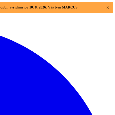
×
 období, vyřídíme po 10. 8. 2026. Váš tým MARCUS