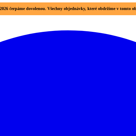
8. 2026 čerpáme dovolenou. Všechny objednávky, které obdržíme v tomto