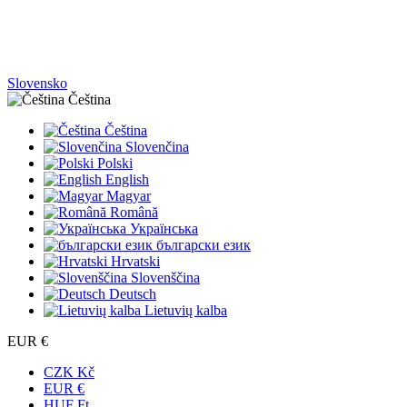
Slovensko
Čeština
Čeština
Slovenčina
Polski
English
Magyar
Română
Українська
български език
Hrvatski
Slovenščina
Deutsch
Lietuvių kalba
EUR €
CZK Kč
EUR €
HUF Ft