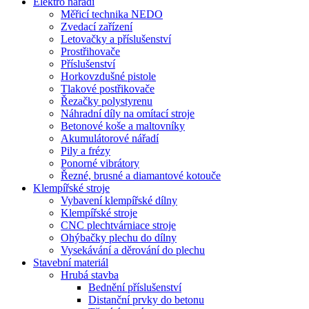
Elektro nářadí
Měřicí technika NEDO
Zvedací zařízení
Letovačky a příslušenství
Prostřihovače
Příslušenství
Horkovzdušné pistole
Tlakové postřikovače
Řezačky polystyrenu
Náhradní díly na omítací stroje
Betonové koše a maltovníky
Akumulátorové nářadí
Pily a frézy
Ponorné vibrátory
Řezné, brusné a diamantové kotouče
Klempířské stroje
Vybavení klempířské dílny
Klempířské stroje
CNC plechtvárniace stroje
Ohýbačky plechu do dílny
Vysekávání a děrování do plechu
Stavební materiál
Hrubá stavba
Bednění příslušenství
Distanční prvky do betonu