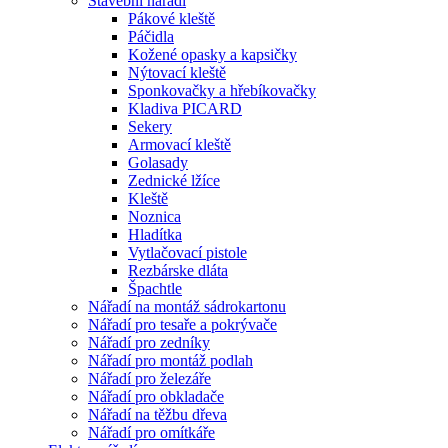
Stavební nářadí
Pákové kleště
Páčidla
Kožené opasky a kapsičky
Nýtovací kleště
Sponkovačky a hřebíkovačky
Kladiva PICARD
Sekery
Armovací kleště
Golasady
Zednické lžíce
Kleště
Noznica
Hladítka
Vytlačovací pistole
Rezbárske dláta
Špachtle
Nářadí na montáž sádrokartonu
Nářadí pro tesaře a pokrývače
Nářadí pro zedníky
Nářadí pro montáž podlah
Nářadí pro železáře
Nářadí pro obkladače
Nářadí na těžbu dřeva
Nářadí pro omítkáře