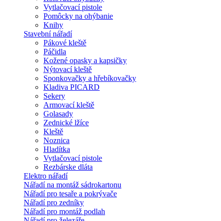
Vytlačovací pistole
Pomôcky na ohýbanie
Knihy
Stavební nářadí
Pákové kleště
Páčidla
Kožené opasky a kapsičky
Nýtovací kleště
Sponkovačky a hřebíkovačky
Kladiva PICARD
Sekery
Armovací kleště
Golasady
Zednické lžíce
Kleště
Noznica
Hladítka
Vytlačovací pistole
Rezbárske dláta
Elektro nářadí
Nářadí na montáž sádrokartonu
Nářadí pro tesaře a pokrývače
Nářadí pro zedníky
Nářadí pro montáž podlah
Nářadí pro železáře