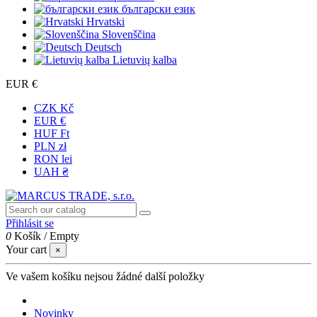
български език
Hrvatski
Slovenščina
Deutsch
Lietuvių kalba
EUR €
CZK Kč
EUR €
HUF Ft
PLN zł
RON lei
UAH ₴
Přihlásit se
0
Košík
/
Empty
Your cart
×
Ve vašem košíku nejsou žádné další položky
Novinky