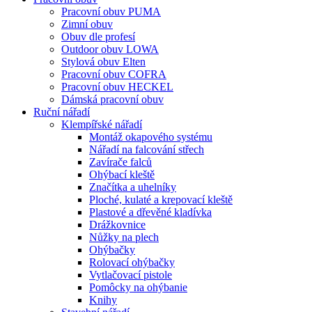
Pracovní obuv PUMA
Zimní obuv
Obuv dle profesí
Outdoor obuv LOWA
Stylová obuv Elten
Pracovní obuv COFRA
Pracovní obuv HECKEL
Dámská pracovní obuv
Ruční nářadí
Klempířské nářadí
Montáž okapového systému
Nářadí na falcování střech
Zavírače falců
Ohýbací kleště
Značítka a uhelníky
Ploché, kulaté a krepovací kleště
Plastové a dřevěné kladívka
Drážkovnice
Nůžky na plech
Ohýbačky
Rolovací ohýbačky
Vytlačovací pistole
Pomôcky na ohýbanie
Knihy