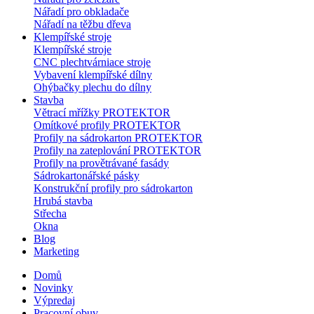
Nářadí pro obkladače
Nářadí na těžbu dřeva
Klempířské stroje
Klempířské stroje
CNC plechtvárniace stroje
Vybavení klempířské dílny
Ohýbačky plechu do dílny
Stavba
Větrací mřížky PROTEKTOR
Omítkové profily PROTEKTOR
Profily na sádrokarton PROTEKTOR
Profily na zateplování PROTEKTOR
Profily na provětrávané fasády
Sádrokartonářské pásky
Konstrukční profily pro sádrokarton
Hrubá stavba
Střecha
Okna
Blog
Marketing
Domů
Novinky
Výpredaj
Pracovní obuv