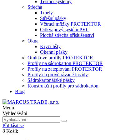
Těsnící systémy
Střecha
Tmely
Střešní pásky
Větrací mřížky PROTEKTOR
Odkvapový systém PVC
Plochá střecha příslušenství
Okna
Krycí lišty
Okenní pásky
Omítkové profily PROTEKTOR
Profily na sádrokarton PROTEKTOR
Profily na zateplování PROTEKTOR
Profily na provětrávané fasády
Sádrokartonářské pásky
Konstrukční profily pro sádrokarton
Blog
Menu
Vyhledávání
Přihlásit se
0
Košík