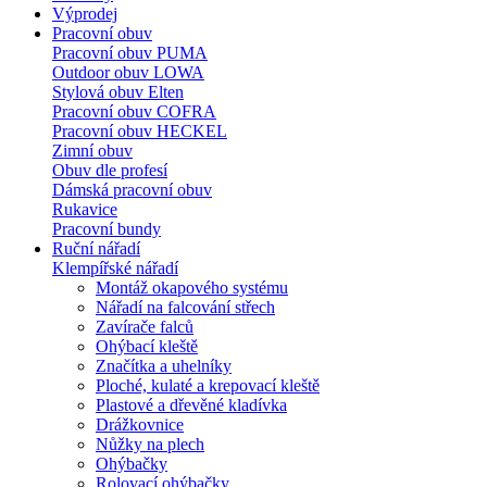
Výprodej
Pracovní obuv
Pracovní obuv PUMA
Outdoor obuv LOWA
Stylová obuv Elten
Pracovní obuv COFRA
Pracovní obuv HECKEL
Zimní obuv
Obuv dle profesí
Dámská pracovní obuv
Rukavice
Pracovní bundy
Ruční nářadí
Klempířské nářadí
Montáž okapového systému
Nářadí na falcování střech
Zavírače falců
Ohýbací kleště
Značítka a uhelníky
Ploché, kulaté a krepovací kleště
Plastové a dřevěné kladívka
Drážkovnice
Nůžky na plech
Ohýbačky
Rolovací ohýbačky