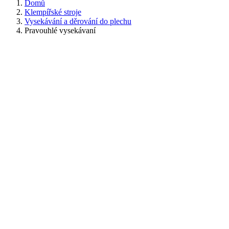
Domů
Klempířské stroje
Vysekávání a děrování do plechu
Pravouhlé vysekávaní