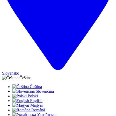
Slovensko
Čeština
Čeština
Slovenčina
Polski
English
Magyar
Română
Українська