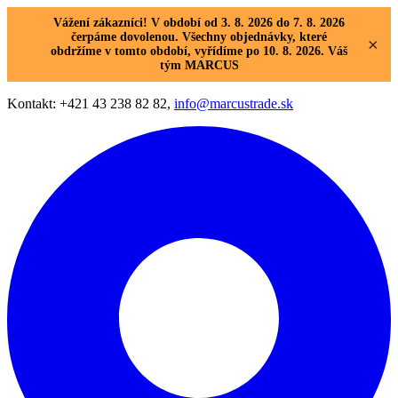
Vážení zákazníci! V období od 3. 8. 2026 do 7. 8. 2026
čerpáme dovolenou. Všechny objednávky, které
×
obdržíme v tomto období, vyřídíme po 10. 8. 2026. Váš
tým MARCUS
Kontakt: +421 43 238 82 82,
info@marcustrade.sk