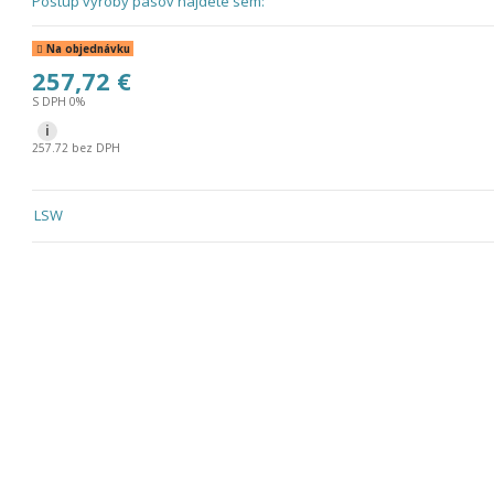
Postup výroby pásov nájdete sem:
Na objednávku
257,72 €
S DPH 0%
i
257.72 bez DPH
LSW