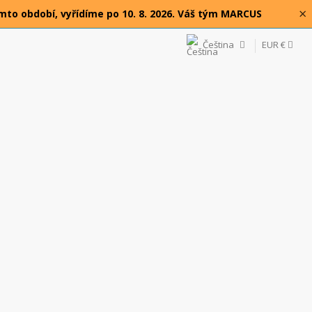
×
omto období, vyřídíme po 10. 8. 2026. Váš tým MARCUS
Čeština
EUR €