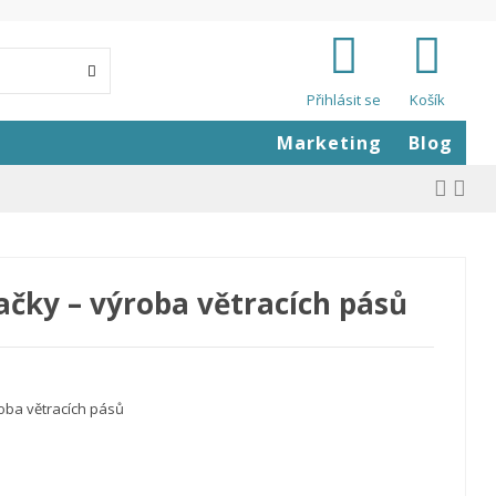
Přihlásit se
Košík
Marketing
Blog
ačky – výroba větracích pásů
roba větracích pásů