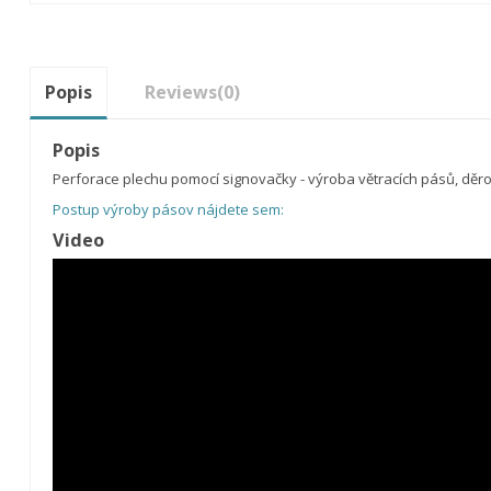
Popis
Reviews
(0)
Popis
Perforace plechu pomocí signovačky - výroba větracích pásů, děr
Postup výroby pásov nájdete sem:
Video