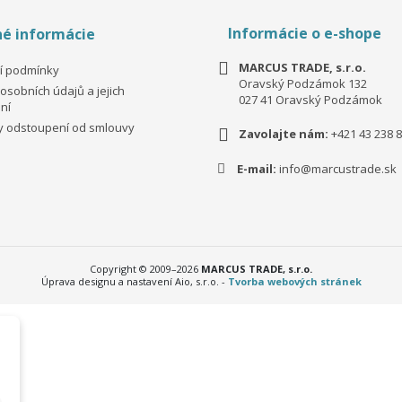
Informácie o e-shope
é informácie
MARCUS TRADE, s.r.o.
í podmínky
Oravský Podzámok 132
osobních údajů a jejich
027 41 Oravský Podzámok
ní
 odstoupení od smlouvy
Zavolajte nám:
+421 43 238 8
E-mail:
info@marcustrade.sk
Copyright © 2009–2026
MARCUS TRADE, s.r.o.
Úprava designu a nastavení Aio, s.r.o. -
Tvorba webových stránek