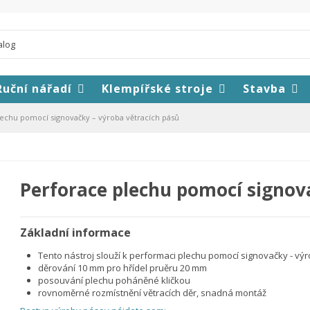
Ruční nářadí
Klempířské stroje
Stavba
echu pomocí signovačky – výroba větracích pásů
Perforace plechu pomocí signov
Základní informace
Tento nástroj slouží k performaci plechu pomocí signovačky - vý
děrování 10 mm pro hřídel pruěru 20 mm
posouvání plechu poháněné kličkou
rovnoměrné rozmístnění větracích děr, snadná montáž