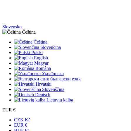
Slovensko
Čeština
Čeština
Slovenčina
Polski
English
Magyar
Română
Українська
български език
Hrvatski
Slovenščina
Deutsch
Lietuvių kalba
EUR €
CZK Kč
EUR €
HUF Ft