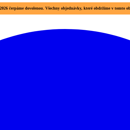
8. 2026 čerpáme dovolenou. Všechny objednávky, které obdržíme v tomto