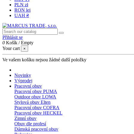
PLN zł
RON lei
UAH ₴
Přihlásit se
0
Košík
/
Empty
Your cart
×
Ve vašem košíku nejsou žádné další položky
Novinky
Výprodej
Pracovní obuv
Pracovní obuv PUMA
Outdoor obuv LOWA
Stylová obuv Elten
Pracovní obuv COFRA
Pracovní obuv HECKEL
Zimní obuv
Obuv dle profesí
Dámská pracovní obuv