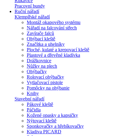
Rukavice
Pracovní bundy
Ruční nářadí
Klempířské nářadí
Montáž okapového systému
Nářadí na falcování střech
Zavírače falců
Ohýbací kleště
Značítka a uhelníky
Ploché, kulaté a krepovací kleště
Plastové a dřevěné kladívka
Drážkovnice
Nůžky na plech
Ohýbačky
Rolovací ohýbačky
Vytlačovací pistole
Pomôcky na ohýbanie
Knihy
Stavební nářadí
Pákové kleště
Páčidla
Kožené opasky a kapsičky
Nýtovací kleště
Sponkovačky a hřebíkovačky
Kladiva PICARD