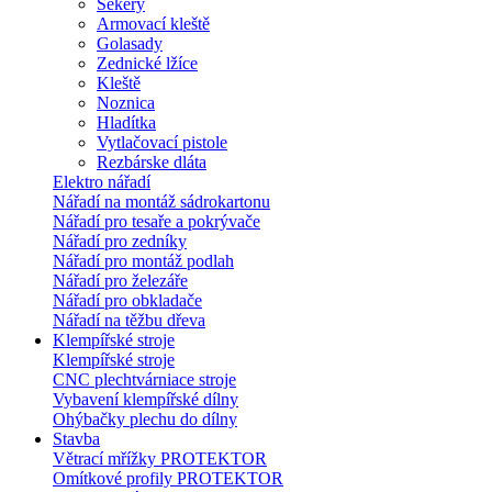
Sekery
Armovací kleště
Golasady
Zednické lžíce
Kleště
Noznica
Hladítka
Vytlačovací pistole
Rezbárske dláta
Elektro nářadí
Nářadí na montáž sádrokartonu
Nářadí pro tesaře a pokrývače
Nářadí pro zedníky
Nářadí pro montáž podlah
Nářadí pro železáře
Nářadí pro obkladače
Nářadí na těžbu dřeva
Klempířské stroje
Klempířské stroje
CNC plechtvárniace stroje
Vybavení klempířské dílny
Ohýbačky plechu do dílny
Stavba
Větrací mřížky PROTEKTOR
Omítkové profily PROTEKTOR