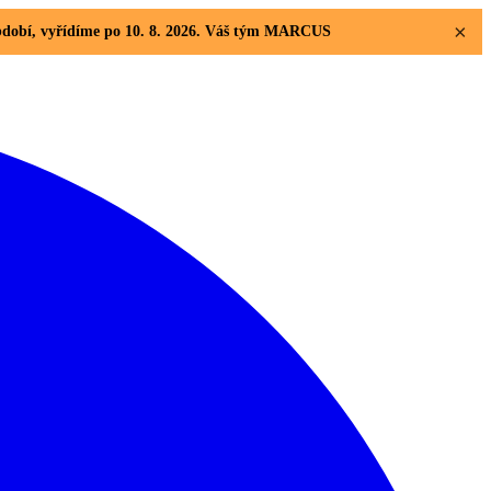
×
 období, vyřídíme po 10. 8. 2026. Váš tým MARCUS