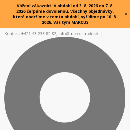
Vážení zákazníci! V období od 3. 8. 2026 do 7. 8.
2026 čerpáme dovolenou. Všechny objednávky,
×
které obdržíme v tomto období, vyřídíme po 10. 8.
2026. Váš tým MARCUS
Kontakt: +421 43 238 82 82,
info@marcustrade.sk