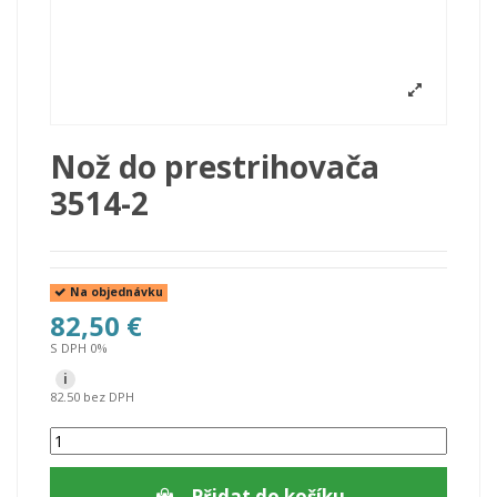
Nož do prestrihovača
3514-2
Na objednávku
82,50 €
S DPH 0%
i
82.50 bez DPH
Přidat do košíku