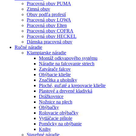
Pracovná obuv PUMA
Zimná obuv
Obuv podľa profesií
Pracovná obuv LOWA
Pracovná obuv Elten
Pracovná obuv COFRA
Pracovná obuv HECKEL
Dámska pracovná obuv
Ručné náradie
Klampiarske náradie
Montáž odkvapového systému
Náradie na falcovanie striech
Zatvárače falcov
Ohýbacie kliešte
Značítka a uholníky
Ploché, guľaté a krepovacie kliešte
Plastové a drevené kladivká
Drážkovnice
Nožnice na plech
Ohýbačky
Rolovacie ohýbačky
Vytláčacie pištole
Pomôcky na ohýbanie
Knihy
Stavebné náradie