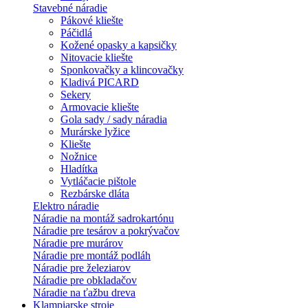
Stavebné náradie
Pákové kliešte
Páčidlá
Kožené opasky a kapsičky
Nitovacie kliešte
Sponkovačky a klincovačky
Kladivá PICARD
Sekery
Armovacie kliešte
Gola sady / sady náradia
Murárske lyžice
Kliešte
Nožnice
Hladítka
Vytláčacie pištole
Rezbárske dláta
Elektro náradie
Náradie na montáž sadrokartónu
Náradie pre tesárov a pokrývačov
Náradie pre murárov
Náradie pre montáž podláh
Náradie pre železiarov
Náradie pre obkladačov
Náradie na ťažbu dreva
Klampiarske stroje