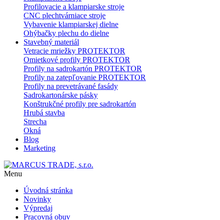
Profilovacie a klampiarske stroje
CNC plechtvárniace stroje
Vybavenie klampiarskej dielne
Ohýbačky plechu do dielne
Stavebný materiál
Vetracie mriežky PROTEKTOR
Omietkové profily PROTEKTOR
Profily na sadrokartón PROTEKTOR
Profily na zatepľovanie PROTEKTOR
Profily na prevetrávané fasády
Sadrokartonárske pásky
Konštrukčné profily pre sadrokartón
Hrubá stavba
Strecha
Okná
Blog
Marketing
Menu
Úvodná stránka
Novinky
Výpredaj
Pracovná obuv