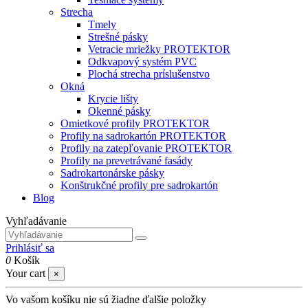
Strecha
Tmely
Strešné pásky
Vetracie mriežky PROTEKTOR
Odkvapový systém PVC
Plochá strecha príslušenstvo
Okná
Krycie lišty
Okenné pásky
Omietkové profily PROTEKTOR
Profily na sadrokartón PROTEKTOR
Profily na zatepľovanie PROTEKTOR
Profily na prevetrávané fasády
Sadrokartonárske pásky
Konštrukčné profily pre sadrokartón
Blog
Vyhľadávanie
Prihlásiť sa
0
Košík
Your cart
×
Vo vašom košíku nie sú žiadne ďalšie položky