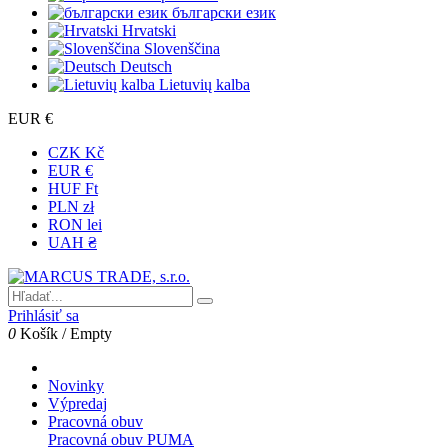
български език
Hrvatski
Slovenščina
Deutsch
Lietuvių kalba
EUR €
CZK Kč
EUR €
HUF Ft
PLN zł
RON lei
UAH ₴
Prihlásiť sa
0
Košík
/
Empty
Novinky
Výpredaj
Pracovná obuv
Pracovná obuv PUMA