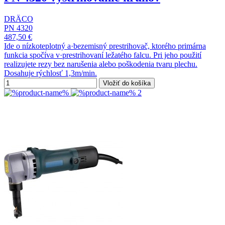
DRÄCO
PN 4320
487,50 €
Ide o nízkoteplotný a·bezemisný prestrihovač, ktorého primárna
funkcia spočíva v·prestrihovaní ležatého falcu. Pri jeho použití
realizujete rezy bez narušenia alebo poškodenia tvaru plechu.
Dosahuje rýchlosť 1,3m/min.
Vložiť do košíka