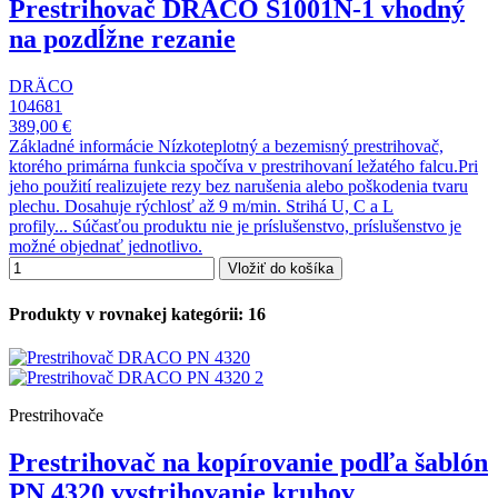
Prestrihovač DRÄCO S1001N-1 vhodný
na pozdĺžne rezanie
DRÄCO
104681
389,00 €
Základné informácie Nízkoteplotný a bezemisný prestrihovač,
ktorého primárna funkcia spočíva v prestrihovaní ležatého falcu.Pri
jeho použití realizujete rezy bez narušenia alebo poškodenia tvaru
plechu. Dosahuje rýchlosť až 9 m/min. Strihá U, C a L
profily... Súčasťou produktu nie je príslušenstvo, príslušenstvo je
možné objednať jednotlivo.
Vložiť do košíka
Produkty v rovnakej kategórii: 16
Prestrihovače
Prestrihovač na kopírovanie podľa šablón
PN 4320 vystrihovanie kruhov