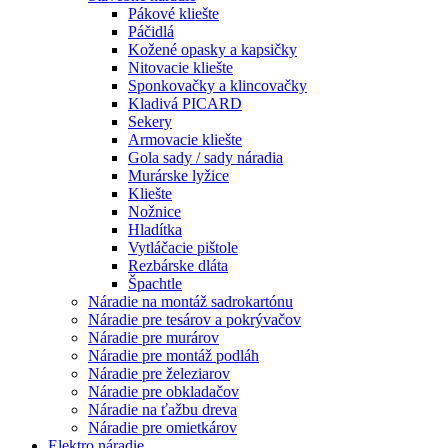
Pákové kliešte
Páčidlá
Kožené opasky a kapsičky
Nitovacie kliešte
Sponkovačky a klincovačky
Kladivá PICARD
Sekery
Armovacie kliešte
Gola sady / sady náradia
Murárske lyžice
Kliešte
Nožnice
Hladítka
Vytláčacie pištole
Rezbárske dláta
Špachtle
Náradie na montáž sadrokartónu
Náradie pre tesárov a pokrývačov
Náradie pre murárov
Náradie pre montáž podláh
Náradie pre železiarov
Náradie pre obkladačov
Náradie na ťažbu dreva
Náradie pre omietkárov
Elektro náradie