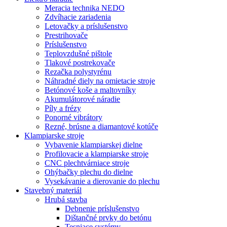
Meracia technika NEDO
Zdvíhacie zariadenia
Letovačky a príslušenstvo
Prestrihovače
Príslušenstvo
Teplovzdušné pištole
Tlakové postrekovače
Rezačka polystyrénu
Náhradné diely na omietacie stroje
Betónové koše a maltovníky
Akumulátorové náradie
Píly a frézy
Ponorné vibrátory
Rezné, brúsne a diamantové kotúče
Klampiarske stroje
Vybavenie klampiarskej dielne
Profilovacie a klampiarske stroje
CNC plechtvárniace stroje
Ohýbačky plechu do dielne
Vysekávanie a dierovanie do plechu
Stavebný materiál
Hrubá stavba
Debnenie príslušenstvo
Dištančné prvky do betónu
Tesniace systémy