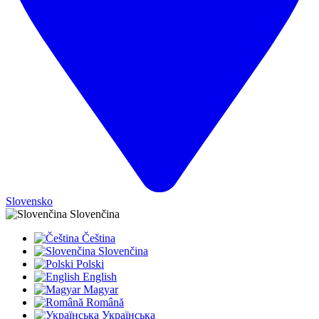
Slovensko
Slovenčina
Čeština
Slovenčina
Polski
English
Magyar
Română
Українська