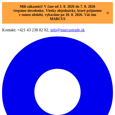
Milí zákazníci! V čase od 3. 8. 2026 do 7. 8. 2026
čerpáme dovolenku. Všetky objednávky, ktoré prijmeme
×
v tomto období, vybavíme po 10. 8. 2026. Váš tím
MARCUS
Kontakt: +421 43 238 82 82,
info@marcustrade.sk