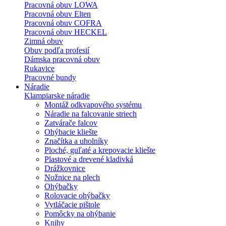
Pracovná obuv LOWA
Pracovná obuv Elten
Pracovná obuv COFRA
Pracovná obuv HECKEL
Zimná obuv
Obuv podľa profesií
Dámska pracovná obuv
Rukavice
Pracovné bundy
Náradie
Klampiarske náradie
Montáž odkvapového systému
Náradie na falcovanie striech
Zatvárače falcov
Ohýbacie kliešte
Značítka a uholníky
Ploché, guľaté a krepovacie kliešte
Plastové a drevené kladivká
Drážkovnice
Nožnice na plech
Ohýbačky
Rolovacie ohýbačky
Vytláčacie pištole
Pomôcky na ohýbanie
Knihy