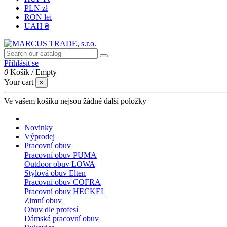
PLN zł
RON lei
UAH ₴
Přihlásit se
0
Košík
/
Empty
Your cart
×
Ve vašem košíku nejsou žádné další položky
Novinky
Výprodej
Pracovní obuv
Pracovní obuv PUMA
Outdoor obuv LOWA
Stylová obuv Elten
Pracovní obuv COFRA
Pracovní obuv HECKEL
Zimní obuv
Obuv dle profesí
Dámská pracovní obuv