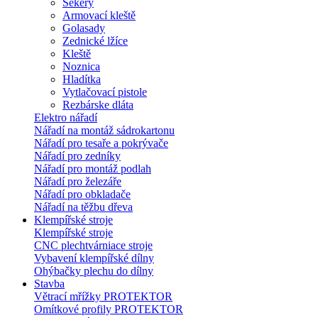
Sekery
Armovací kleště
Golasady
Zednické lžíce
Kleště
Noznica
Hladítka
Vytlačovací pistole
Rezbárske dláta
Elektro nářadí
Nářadí na montáž sádrokartonu
Nářadí pro tesaře a pokrývače
Nářadí pro zedníky
Nářadí pro montáž podlah
Nářadí pro železáře
Nářadí pro obkladače
Nářadí na těžbu dřeva
Klempířské stroje
Klempířské stroje
CNC plechtvárniace stroje
Vybavení klempířské dílny
Ohýbačky plechu do dílny
Stavba
Větrací mřížky PROTEKTOR
Omítkové profily PROTEKTOR