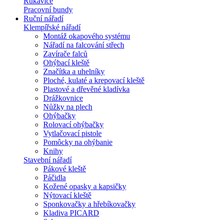
Rukavice
Pracovní bundy
Ruční nářadí
Klempířské nářadí
Montáž okapového systému
Nářadí na falcování střech
Zavírače falců
Ohýbací kleště
Značítka a uhelníky
Ploché, kulaté a krepovací kleště
Plastové a dřevěné kladívka
Drážkovnice
Nůžky na plech
Ohýbačky
Rolovací ohýbačky
Vytlačovací pistole
Pomôcky na ohýbanie
Knihy
Stavební nářadí
Pákové kleště
Páčidla
Kožené opasky a kapsičky
Nýtovací kleště
Sponkovačky a hřebíkovačky
Kladiva PICARD