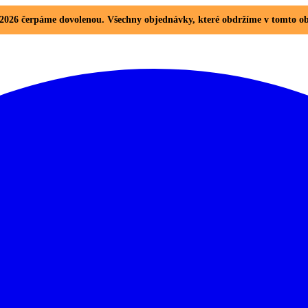
8. 2026 čerpáme dovolenou. Všechny objednávky, které obdržíme v tomto