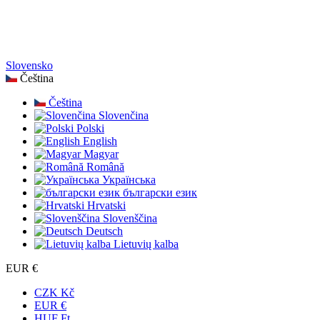
Slovensko
Čeština
Čeština
Slovenčina
Polski
English
Magyar
Română
Українська
български език
Hrvatski
Slovenščina
Deutsch
Lietuvių kalba
EUR €
CZK Kč
EUR €
HUF Ft