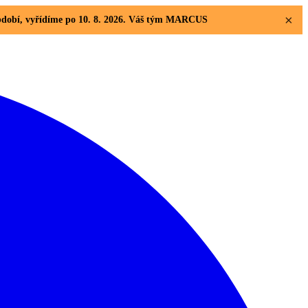
×
 období, vyřídíme po 10. 8. 2026. Váš tým MARCUS