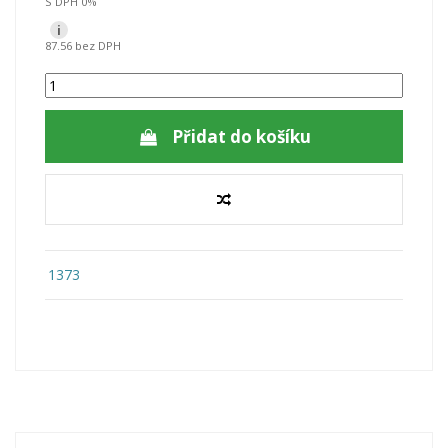
S DPH 0%
i
87.56 bez DPH
Přidat do košíku
1373