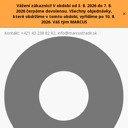
Vážení zákazníci! V období od 3. 8. 2026 do 7. 8.
2026 čerpáme dovolenou. Všechny objednávky,
×
které obdržíme v tomto období, vyřídíme po 10. 8.
2026. Váš tým MARCUS
Kontakt: +421 43 238 82 82,
info@marcustrade.sk