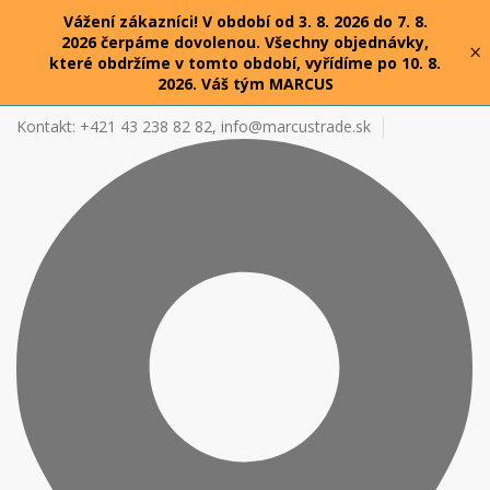
Vážení zákazníci! V období od 3. 8. 2026 do 7. 8.
2026 čerpáme dovolenou. Všechny objednávky,
×
které obdržíme v tomto období, vyřídíme po 10. 8.
2026. Váš tým MARCUS
Kontakt: +421 43 238 82 82,
info@marcustrade.sk