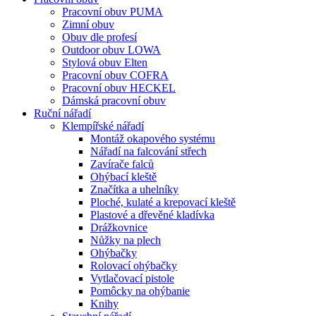
Pracovní obuv PUMA
Zimní obuv
Obuv dle profesí
Outdoor obuv LOWA
Stylová obuv Elten
Pracovní obuv COFRA
Pracovní obuv HECKEL
Dámská pracovní obuv
Ruční nářadí
Klempířské nářadí
Montáž okapového systému
Nářadí na falcování střech
Zavírače falců
Ohýbací kleště
Značítka a uhelníky
Ploché, kulaté a krepovací kleště
Plastové a dřevěné kladívka
Drážkovnice
Nůžky na plech
Ohýbačky
Rolovací ohýbačky
Vytlačovací pistole
Pomôcky na ohýbanie
Knihy