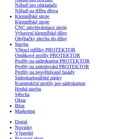
Nářadí pro obkladače
Nářadí na těžbu dřeva
Klempířské stroje
Klempířské stroje
CNC plechtvárniace stroje
Vybavení klempířské dílny
Ohýbačky plechu do dílny
Stavba
Větrací mřížky PROTEKTOR
Omítkové profily PROTEKTOR
Profily na sádrokarton PROTEKTOR
Profily na zateplování PROTEKTOR
Profily na provětrávané fasády
Sádrokartonářské pásky
Konstrukční profily pro sádrokarton
Hrubá stavba
Střecha
Okna
Blog
Marketing
Domů
Novinky
Výpredaj
Pracovní obuv