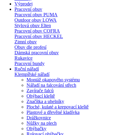
Výprodej
Pracovní obuv
Pracovní obuv PUMA
Outdoor obuv LOWA
Stylová obuv Elten
Pracovní obuv COFRA
Pracovní obuv HECKEL
Zimní obuv
Obuv dle profesí
Dámská pracovní obuv
Rukavice
Pracovní bundy
Ruční nářadí
Klempířské nářadí
Montáž okapového systému
Nářadí na falcování střech
Zavírače falců
Ohýbací kleště
Značítka a uhelníky
Ploché, kulaté a krepovací kleště
Plastové a dřevěné kladívka
Drážkovnice
Nůžky na plech
Ohýbačky
Rolovací ohýbačky