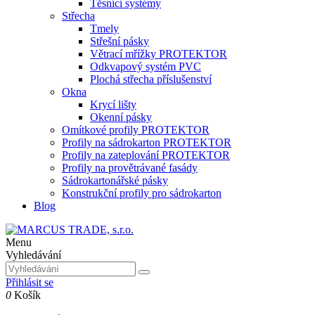
Těsnící systémy
Střecha
Tmely
Střešní pásky
Větrací mřížky PROTEKTOR
Odkvapový systém PVC
Plochá střecha příslušenství
Okna
Krycí lišty
Okenní pásky
Omítkové profily PROTEKTOR
Profily na sádrokarton PROTEKTOR
Profily na zateplování PROTEKTOR
Profily na provětrávané fasády
Sádrokartonářské pásky
Konstrukční profily pro sádrokarton
Blog
Menu
Vyhledávání
Přihlásit se
0
Košík