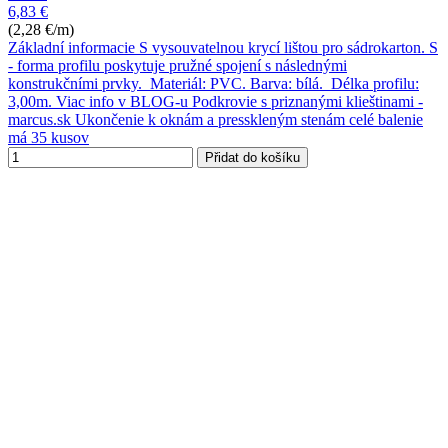
6,83 €
(2,28 €/m)
Základní informacie S vysouvatelnou krycí lištou pro sádrokarton. S
- forma profilu poskytuje pružné spojení s následnými
konstrukčními prvky. Materiál: PVC. Barva: bílá. Délka profilu:
3,00m. Viac info v BLOG-u Podkrovie s priznanými klieštinami -
marcus.sk Ukončenie k oknám a presskleným stenám celé balenie
má 35 kusov
Přidat do košíku