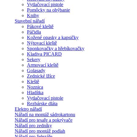
Vytlačovací pistole
Pomôcky na ohýbanie
Knihy
Stavební nářadí
Pákové kleště
Páčidla
Kožené opasky a kapsičky
Nýtovací kleště
Sponkovačky a hřebíkovačky
Kladiva PICARD
Sekery
Armovací kleště
Golasady
Zednické lžíce
Kleště
Noznica
Hladítka
Vytlačovací pistole
Rezbárske dláta
Elektro nářadí
Nářadí na montáž sádrokartonu
Nářadí pro tesaře a pokrývače
Nářadí pro zedníky
Nářadí pro montáž podlah
Nářadí pro železáře