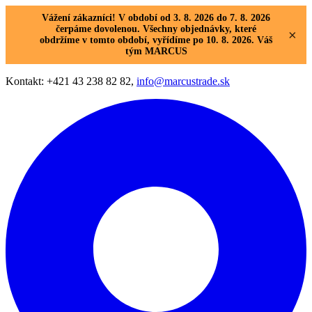
Vážení zákazníci! V období od 3. 8. 2026 do 7. 8. 2026
čerpáme dovolenou. Všechny objednávky, které
×
obdržíme v tomto období, vyřídíme po 10. 8. 2026. Váš
tým MARCUS
Kontakt: +421 43 238 82 82,
info@marcustrade.sk