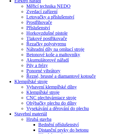
Elektro nářadí
Měřicí technika NEDO
Zvedací zařízení
Letovačky a příslušenství
Prostřihovače
Příslušenství
Horkovzdušné pistole
Tlakové postřikovače
Řezačky polystyrenu
Náhradní díly na omítací stroje
Betonové koše a maltovníky
Akumulátorové nářadí
Pily a frézy
Ponorné vibrátory
Řezné, brusné a diamantové kotouče
Klempířské stroje
Vybavení klempířské dílny
Klempířské stroje
CNC plechtvárniace stroje
Ohýbačky plechu do dílny
Vysekávání a děrování do plechu
Stavební materiál
Hrubá stavba
Bednění příslušenství
Distanční prvky do betonu