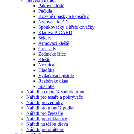
Stavební nářadí
Pákové kleště
Páčidla
Kožené opasky a kapsičky
Nýtovací kleště
Sponkovačky a hřebíkovačky
Kladiva PICARD
Sekery
Armovací kleště
Golasady
Zednické lžíce
Kleště
Noznica
Hladítka
Vytlačovací pistole
Rezbárske dláta
Špachtle
Nářadí na montáž sádrokartonu
Nářadí pro tesaře a pokrývače
Nářadí pro zedníky
Nářadí pro montáž podlah
Nářadí pro železáře
Nářadí pro obkladače
Nářadí na těžbu dřeva
Nářadí pro omítkáře