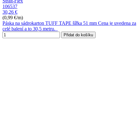
Strait-Flex
106537
30,26 €
(0,99 €/m)
Páska na sádrokarton TUFF TAPE šířka 51 mm Cena je uvedena za
celé balení a to 30,5 metru.
Přidat do košíku