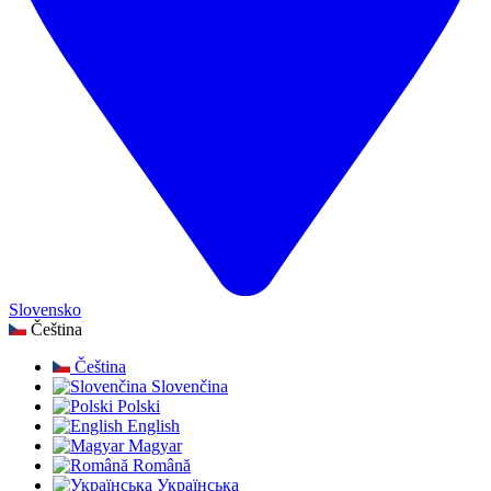
Slovensko
Čeština
Čeština
Slovenčina
Polski
English
Magyar
Română
Українська