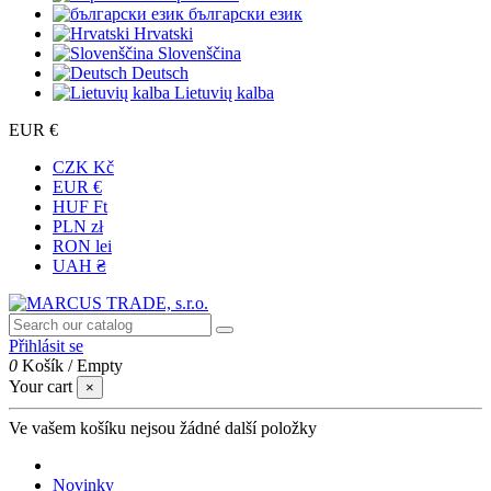
български език
Hrvatski
Slovenščina
Deutsch
Lietuvių kalba
EUR €
CZK Kč
EUR €
HUF Ft
PLN zł
RON lei
UAH ₴
Přihlásit se
0
Košík
/
Empty
Your cart
×
Ve vašem košíku nejsou žádné další položky
Novinky