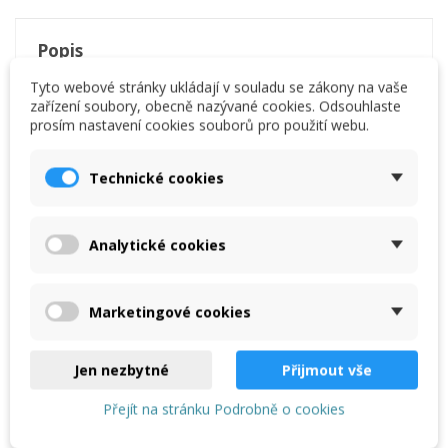
Popis
Klemiřske kleště zahnuté - 90°
Tyto webové stránky ukládají v souladu se zákony na vaše
šířka 18 mm
zařízení soubory, obecně nazývané cookies. Odsouhlaste
Délka čelistí: 50 mm
prosím nastavení cookies souborů pro použití webu.
hmotnost 660 g
ohýbací klíšťata jsou ideální pro obloukové ohyby
Technické cookies
jako například otvor do kotlíku případné jiné ohyby
o šířce 5 mm
Video
Analytické cookies
Podívejte si použítí na youtube
Marketingové cookies
Jen nezbytné
Přijmout vše
Přejít na stránku Podrobně o cookies