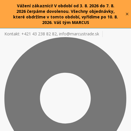
Vážení zákazníci! V období od 3. 8. 2026 do 7. 8.
2026 čerpáme dovolenou. Všechny objednávky,
×
které obdržíme v tomto období, vyřídíme po 10. 8.
2026. Váš tým MARCUS
Kontakt: +421 43 238 82 82,
info@marcustrade.sk