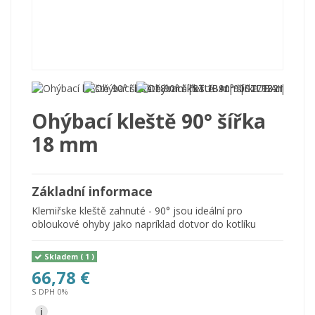
Ohýbací kleště 90° šířka
18 mm
Základní informace
Klemiřske kleště zahnuté - 90° jsou ideální pro
obloukové ohyby jako napríklad dotvor do kotlíku
Skladem
( 1 )
66,78 €
S DPH 0%
i