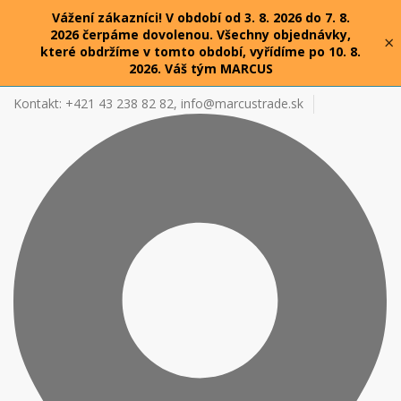
Vážení zákazníci! V období od 3. 8. 2026 do 7. 8.
2026 čerpáme dovolenou. Všechny objednávky,
×
které obdržíme v tomto období, vyřídíme po 10. 8.
2026. Váš tým MARCUS
Kontakt: +421 43 238 82 82,
info@marcustrade.sk