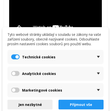
Tyto webové stránky ukládají v souladu se zákony na vaše
zařízení soubory, obecně nazývané cookies. Odsouhlaste
prosím nastavení cookies souborů pro použití webu.
Technické cookies
Mohlo by vás také zajímat
Analytické cookies
Ohýbací kleště - 90°, délka 230 mm, šířka 60 mm
61,44 €
Marketingové cookies
Jen nezbytné
Přijmout vše