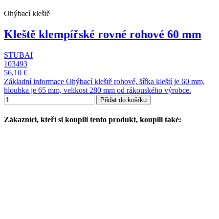
Ohýbací kleště
Kleště klempířské rovné rohové 60 mm
STUBAI
103493
56,10 €
Základní informace Ohýbací kleště rohové, šířka kleští je 60 mm,
hloubka je 65 mm, velikost 280 mm od rákouského výrobce.
Přidat do košíku
Zákazníci, kteří si koupili tento produkt, koupili také: