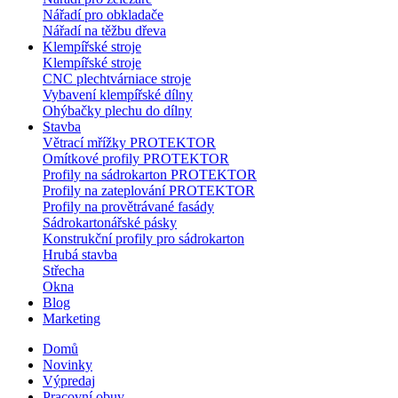
Nářadí pro obkladače
Nářadí na těžbu dřeva
Klempířské stroje
Klempířské stroje
CNC plechtvárniace stroje
Vybavení klempířské dílny
Ohýbačky plechu do dílny
Stavba
Větrací mřížky PROTEKTOR
Omítkové profily PROTEKTOR
Profily na sádrokarton PROTEKTOR
Profily na zateplování PROTEKTOR
Profily na provětrávané fasády
Sádrokartonářské pásky
Konstrukční profily pro sádrokarton
Hrubá stavba
Střecha
Okna
Blog
Marketing
Domů
Novinky
Výpredaj
Pracovní obuv