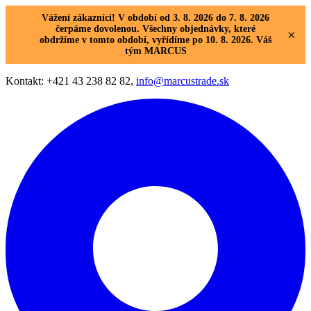
Vážení zákazníci! V období od 3. 8. 2026 do 7. 8. 2026
čerpáme dovolenou. Všechny objednávky, které
×
obdržíme v tomto období, vyřídíme po 10. 8. 2026. Váš
tým MARCUS
Kontakt: +421 43 238 82 82,
info@marcustrade.sk