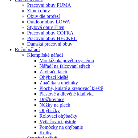
Pracovní obuv PUMA
Zimní obuv
Obuv dle profesí
Outdoor obuv LOWA
Stylová obuv Elten
Pracovní obuv COFRA
Pracovní obuv HECKEL
Dámská pracovní obuv
Ruční nářadí
Klempířské nářadí
Montáž okapového systému
Nářadí na falcování střech
Zavírače falců
Ohýbací kleště
Značítka a uhelníky
Ploché, kulaté a krepovací kleště
Plastové a dřevěné kladívka
Drážkovnice
Nůžky na plech
Ohýbačky
Rolovací ohýbačky
Vytlačovací pistole
Pomôcky na ohýbanie
Knihy