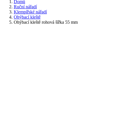
Domů
Ruční nářadí
Klempířské nářadí
Ohýbací kleště
Ohýbací kleště rohová šířka 55 mm