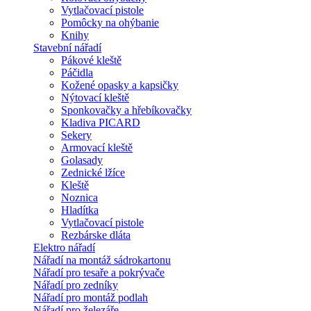
Vytlačovací pistole
Pomôcky na ohýbanie
Knihy
Stavební nářadí
Pákové kleště
Páčidla
Kožené opasky a kapsičky
Nýtovací kleště
Sponkovačky a hřebíkovačky
Kladiva PICARD
Sekery
Armovací kleště
Golasady
Zednické lžíce
Kleště
Noznica
Hladítka
Vytlačovací pistole
Rezbárske dláta
Elektro nářadí
Nářadí na montáž sádrokartonu
Nářadí pro tesaře a pokrývače
Nářadí pro zedníky
Nářadí pro montáž podlah
Nářadí pro železáře