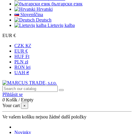
български език
Hrvatski
Slovenščina
Deutsch
Lietuvių kalba
EUR €
CZK Kč
EUR €
HUF Ft
PLN zł
RON lei
UAH ₴
Přihlásit se
0
Košík
/
Empty
Your cart
×
Ve vašem košíku nejsou žádné další položky
Novinky