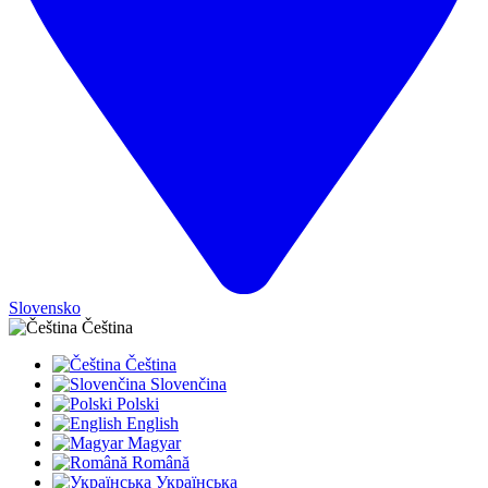
Slovensko
Čeština
Čeština
Slovenčina
Polski
English
Magyar
Română
Українська