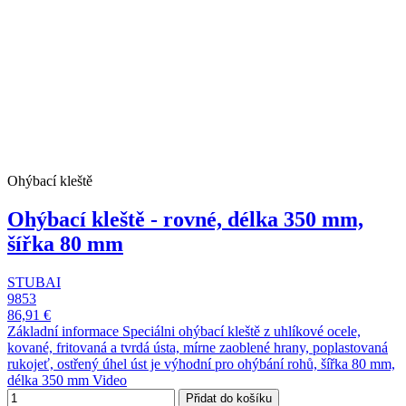
Ohýbací kleště
Ohýbací kleště - rovné, délka 350 mm,
šířka 80 mm
STUBAI
9853
86,91 €
Základní informace Speciálni ohýbací kleště z uhlíkové ocele,
kované, fritovaná a tvrdá ústa, mírne zaoblené hrany, poplastovaná
rukojeť, ostřený úhel úst je výhodní pro ohýbání rohů, šířka 80 mm,
délka 350 mm Video
Přidat do košíku