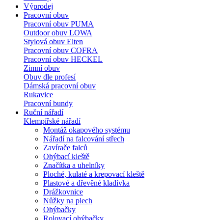
Výprodej
Pracovní obuv
Pracovní obuv PUMA
Outdoor obuv LOWA
Stylová obuv Elten
Pracovní obuv COFRA
Pracovní obuv HECKEL
Zimní obuv
Obuv dle profesí
Dámská pracovní obuv
Rukavice
Pracovní bundy
Ruční nářadí
Klempířské nářadí
Montáž okapového systému
Nářadí na falcování střech
Zavírače falců
Ohýbací kleště
Značítka a uhelníky
Ploché, kulaté a krepovací kleště
Plastové a dřevěné kladívka
Drážkovnice
Nůžky na plech
Ohýbačky
Rolovací ohýbačky