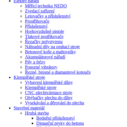
Elektro nářadí
Měřicí technika NEDO
Zvedací zařízení
Letovačky a příslušenství
Prostřihovače
Příslušenství
Horkovzdušné pistole
Tlakové postřikovače
Řezačky polystyrenu
Náhradní díly na omítací stroje
Betonové koše a maltovníky
Akumulátorové nářadí
Pily a frézy
Ponorné vibrátory
Řezné, brusné a diamantové kotouče
Klempířské stroje
Vybavení klempířské dílny
Klempířské stroje
CNC plechtvárniace stroje
Ohýbačky plechu do dílny
Vysekávání a děrování do plechu
Stavební materiál
Hrubá stavba
Bednění příslušenství
Distanční prvky do betonu