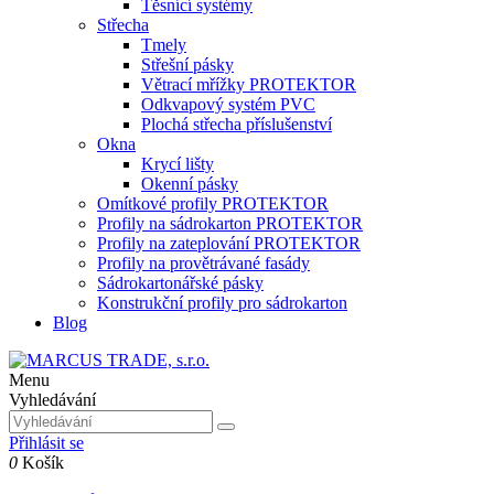
Těsnící systémy
Střecha
Tmely
Střešní pásky
Větrací mřížky PROTEKTOR
Odkvapový systém PVC
Plochá střecha příslušenství
Okna
Krycí lišty
Okenní pásky
Omítkové profily PROTEKTOR
Profily na sádrokarton PROTEKTOR
Profily na zateplování PROTEKTOR
Profily na provětrávané fasády
Sádrokartonářské pásky
Konstrukční profily pro sádrokarton
Blog
Menu
Vyhledávání
Přihlásit se
0
Košík