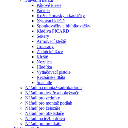
Stavební nářadí
Pákové kleště
Páčidla
Kožené opasky a kapsičky
Nýtovací kleště
Sponkovačky a hřebíkovačky
Kladiva PICARD
Sekery
Armovací kleště
Golasady
Zednické lžíce
Kleště
Noznica
Hladítka
Vytlačovací pistole
Rezbárske dláta
Špachtle
Nářadí na montáž sádrokartonu
Nářadí pro tesaře a pokrývače
Nářadí pro zedníky
Nářadí pro montáž podlah
Nářadí pro železáře
Nářadí pro obkladače
Nářadí na těžbu dřeva
Nářadí pro omítkáře