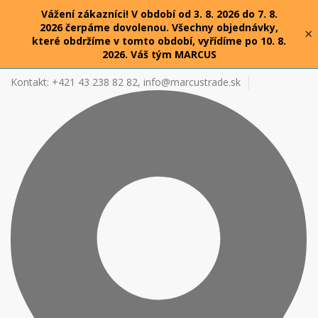
Vážení zákazníci! V období od 3. 8. 2026 do 7. 8.
2026 čerpáme dovolenou. Všechny objednávky,
×
které obdržíme v tomto období, vyřídíme po 10. 8.
2026. Váš tým MARCUS
Kontakt: +421 43 238 82 82,
info@marcustrade.sk