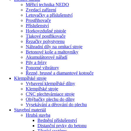
Měřicí technika NEDO
Zvedací zařízení
Letovačky a příslušenství
Prostřihovače
Příslušenství
Horkovzdušné pistole
Tlakové postřikovače
Řezačky polystyrenu
Náhradní díly na omítací stroje
Betonové koše a maltovníky
Akumulátorové nářadí
Pily a frézy
Ponorné vibrátory
Řezné, brusné a diamantové kotouče
Klempířské stroje
Vybavení klempířské dílny
Klempířské stroje
CNC plechtvárniace stroje
Ohýbačky plechu do dílny
Vysekávání a děrování do plechu
Stavební materiál
Hrubá stavba
Bednění příslušenství
Distanční prvky do betonu
Těsnící systémy