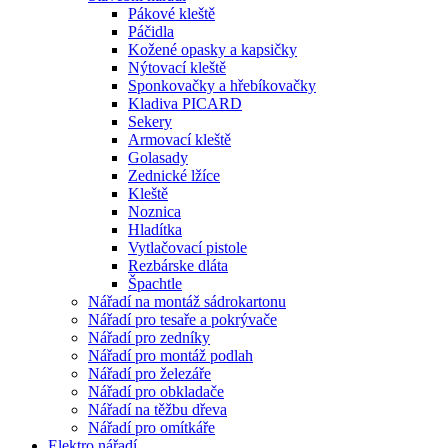
Pákové kleště
Páčidla
Kožené opasky a kapsičky
Nýtovací kleště
Sponkovačky a hřebíkovačky
Kladiva PICARD
Sekery
Armovací kleště
Golasady
Zednické lžíce
Kleště
Noznica
Hladítka
Vytlačovací pistole
Rezbárske dláta
Špachtle
Nářadí na montáž sádrokartonu
Nářadí pro tesaře a pokrývače
Nářadí pro zedníky
Nářadí pro montáž podlah
Nářadí pro železáře
Nářadí pro obkladače
Nářadí na těžbu dřeva
Nářadí pro omítkáře
Elektro nářadí