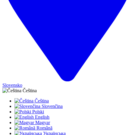
Slovensko
Čeština
Čeština
Slovenčina
Polski
English
Magyar
Română
Українська