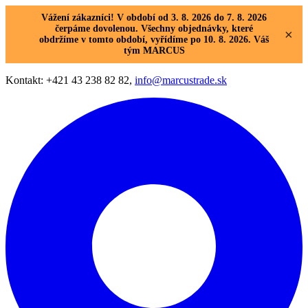
Vážení zákazníci! V období od 3. 8. 2026 do 7. 8. 2026
čerpáme dovolenou. Všechny objednávky, které
×
obdržíme v tomto období, vyřídíme po 10. 8. 2026. Váš
tým MARCUS
Kontakt: +421 43 238 82 82,
info@marcustrade.sk