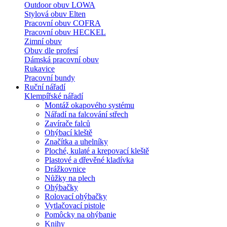
Outdoor obuv LOWA
Stylová obuv Elten
Pracovní obuv COFRA
Pracovní obuv HECKEL
Zimní obuv
Obuv dle profesí
Dámská pracovní obuv
Rukavice
Pracovní bundy
Ruční nářadí
Klempířské nářadí
Montáž okapového systému
Nářadí na falcování střech
Zavírače falců
Ohýbací kleště
Značítka a uhelníky
Ploché, kulaté a krepovací kleště
Plastové a dřevěné kladívka
Drážkovnice
Nůžky na plech
Ohýbačky
Rolovací ohýbačky
Vytlačovací pistole
Pomôcky na ohýbanie
Knihy