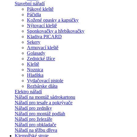
Stavební nářadí
Pákové kleště
Páčidla
Kožené opasky a kapsičky
Nýtovací kleště
Sponkovačky a hřebíkovačky
Kladiva PICARD
Sekery
Armovací kleště
Golasady
Zednické lžíce
Kleště
Noznica
Hladítka
Vytlačovací pistole
Rezbárske dláta
Elektro nářadí
Nářadí na montáž sádrokartonu
Nářadí pro tesaře a pokrývače
Nářadí pro zedníky
Nářadí pro montáž podlah
Nářadí pro železáře
Nářadí pro obkladače
Nářadí na těžbu dřeva
Klempířské stroje