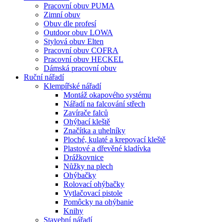
Pracovní obuv PUMA
Zimní obuv
Obuv dle profesí
Outdoor obuv LOWA
Stylová obuv Elten
Pracovní obuv COFRA
Pracovní obuv HECKEL
Dámská pracovní obuv
Ruční nářadí
Klempířské nářadí
Montáž okapového systému
Nářadí na falcování střech
Zavírače falců
Ohýbací kleště
Značítka a uhelníky
Ploché, kulaté a krepovací kleště
Plastové a dřevěné kladívka
Drážkovnice
Nůžky na plech
Ohýbačky
Rolovací ohýbačky
Vytlačovací pistole
Pomôcky na ohýbanie
Knihy
Stavební nářadí