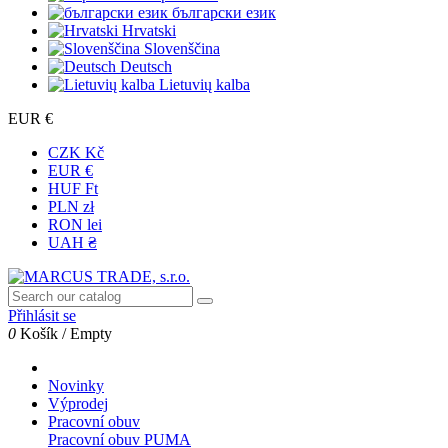
български език
Hrvatski
Slovenščina
Deutsch
Lietuvių kalba
EUR €
CZK Kč
EUR €
HUF Ft
PLN zł
RON lei
UAH ₴
Přihlásit se
0
Košík
/
Empty
Novinky
Výprodej
Pracovní obuv
Pracovní obuv PUMA