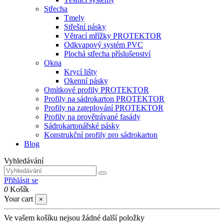
Střecha
Tmely
Střešní pásky
Větrací mřížky PROTEKTOR
Odkvapový systém PVC
Plochá střecha příslušenství
Okna
Krycí lišty
Okenní pásky
Omítkové profily PROTEKTOR
Profily na sádrokarton PROTEKTOR
Profily na zateplování PROTEKTOR
Profily na provětrávané fasády
Sádrokartonářské pásky
Konstrukční profily pro sádrokarton
Blog
Vyhledávání
Přihlásit se
0
Košík
Your cart
×
Ve vašem košíku nejsou žádné další položky