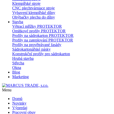
Klempířské stroje
CNC plechtvárniace stroje
Vybavení klempířské dílny
Ohýbačky plechu do dílny
Stavba
Větrací mřížky PROTEKTOR
Omítkové profily PROTEKTOR
Profily na sádrokarton PROTEKTOR
Profily na zateplování PROTEKTOR
Profily na provětrávané fasády
Sádrokartonářské pásky
Konstrukční profily pro sádrokarton
Hrubá stavba
Střecha
Okna
Blog
Marketing
Menu
Domů
Novinky
Výpredaj
Pracovní obuv