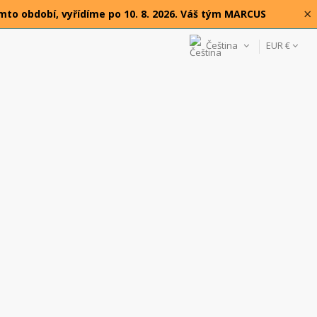
×
omto období, vyřídíme po 10. 8. 2026. Váš tým MARCUS
Čeština
EUR €