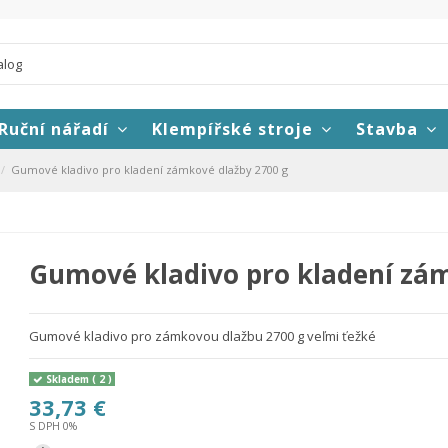
Ruční nářadí
Klempířské stroje
Stavba
Gumové kladivo pro kladení zámkové dlažby 2700 g
Gumové kladivo pro kladení zám
Gumové kladivo pro zámkovou dlažbu 2700 g veľmi ťežké
Skladem
( 2 )
33,73 €
S DPH 0%