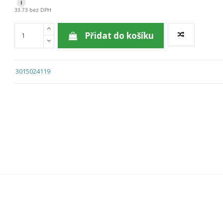
i
33.73 bez DPH
Přidat do košíku
3015024119