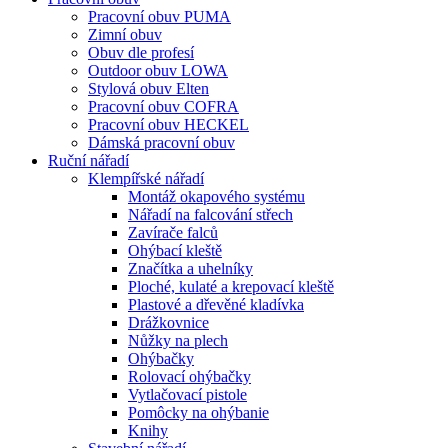
Pracovní obuv PUMA
Zimní obuv
Obuv dle profesí
Outdoor obuv LOWA
Stylová obuv Elten
Pracovní obuv COFRA
Pracovní obuv HECKEL
Dámská pracovní obuv
Ruční nářadí
Klempířské nářadí
Montáž okapového systému
Nářadí na falcování střech
Zavírače falců
Ohýbací kleště
Značítka a uhelníky
Ploché, kulaté a krepovací kleště
Plastové a dřevěné kladívka
Drážkovnice
Nůžky na plech
Ohýbačky
Rolovací ohýbačky
Vytlačovací pistole
Pomôcky na ohýbanie
Knihy