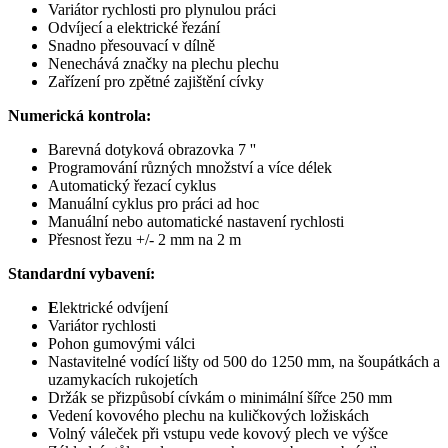
Variátor rychlosti pro plynulou práci
Odvíjecí a elektrické řezání
Snadno přesouvací v dílně
Nenechává značky na plechu plechu
Zařízení pro zpětné zajištění cívky
Numerická kontrola:
Barevná dotyková obrazovka 7 ''
Programování různých množství a více délek
Automatický řezací cyklus
Manuální cyklus pro práci ad hoc
Manuální nebo automatické nastavení rychlosti
Přesnost řezu +/- 2 mm na 2 m
Standardní vybavení:
E
lektrické odvíjení
Variátor rychlosti
Pohon gumovými válci
Nastavitelné vodící lišty od 500 do 1250 mm, na šoupátkách a
uzamykacích rukojetích
Držák se přizpůsobí cívkám o minimální šířce 250 mm
Vedení kovového plechu na kuličkových ložiskách
Volný váleček při vstupu vede kovový plech ve výšce