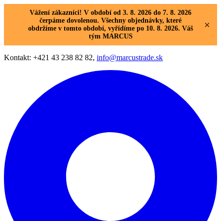
Vážení zákazníci! V období od 3. 8. 2026 do 7. 8. 2026
čerpáme dovolenou. Všechny objednávky, které
×
obdržíme v tomto období, vyřídíme po 10. 8. 2026. Váš
tým MARCUS
Kontakt: +421 43 238 82 82,
info@marcustrade.sk