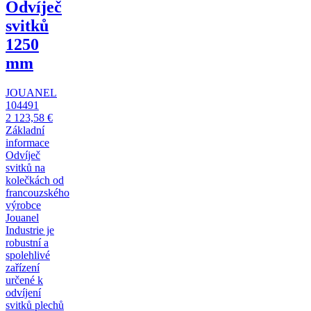
Odvíječ
svitků
1250
mm
JOUANEL
104491
2 123,58 €
Základní
informace
Odvíječ
svitků na
kolečkách od
francouzského
výrobce
Jouanel
Industrie je
robustní a
spolehlivé
zařízení
určené k
odvíjení
svitků plechů