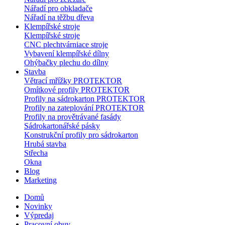
Nářadí pro obkladače
Nářadí na těžbu dřeva
Klempířské stroje
Klempířské stroje
CNC plechtvárniace stroje
Vybavení klempířské dílny
Ohýbačky plechu do dílny
Stavba
Větrací mřížky PROTEKTOR
Omítkové profily PROTEKTOR
Profily na sádrokarton PROTEKTOR
Profily na zateplování PROTEKTOR
Profily na provětrávané fasády
Sádrokartonářské pásky
Konstrukční profily pro sádrokarton
Hrubá stavba
Střecha
Okna
Blog
Marketing
Domů
Novinky
Výpredaj
Pracovní obuv