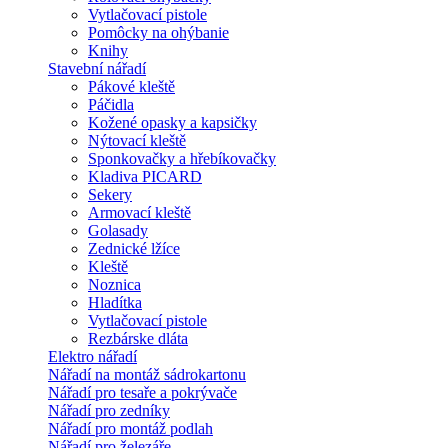
Vytlačovací pistole
Pomôcky na ohýbanie
Knihy
Stavební nářadí
Pákové kleště
Páčidla
Kožené opasky a kapsičky
Nýtovací kleště
Sponkovačky a hřebíkovačky
Kladiva PICARD
Sekery
Armovací kleště
Golasady
Zednické lžíce
Kleště
Noznica
Hladítka
Vytlačovací pistole
Rezbárske dláta
Elektro nářadí
Nářadí na montáž sádrokartonu
Nářadí pro tesaře a pokrývače
Nářadí pro zedníky
Nářadí pro montáž podlah
Nářadí pro železáře