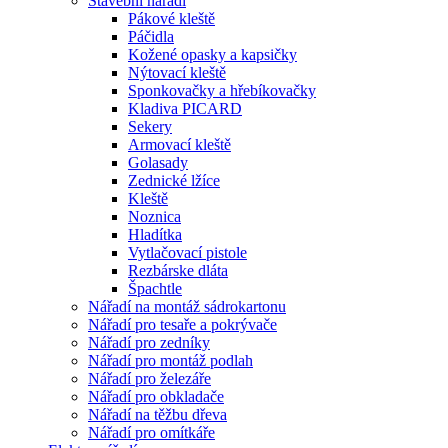
Stavební nářadí
Pákové kleště
Páčidla
Kožené opasky a kapsičky
Nýtovací kleště
Sponkovačky a hřebíkovačky
Kladiva PICARD
Sekery
Armovací kleště
Golasady
Zednické lžíce
Kleště
Noznica
Hladítka
Vytlačovací pistole
Rezbárske dláta
Špachtle
Nářadí na montáž sádrokartonu
Nářadí pro tesaře a pokrývače
Nářadí pro zedníky
Nářadí pro montáž podlah
Nářadí pro železáře
Nářadí pro obkladače
Nářadí na těžbu dřeva
Nářadí pro omítkáře