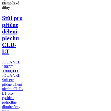
klempířské
dílny
Stůl pro
příčné
dělení
plechu
CLD-
LT
JOUANEL
106771
3 800,00 €
JOUANEL
Stůl pro
příčné dělení
plechu CLD-
LT pro
rychlé a
pohodlné
dlouhé řezy