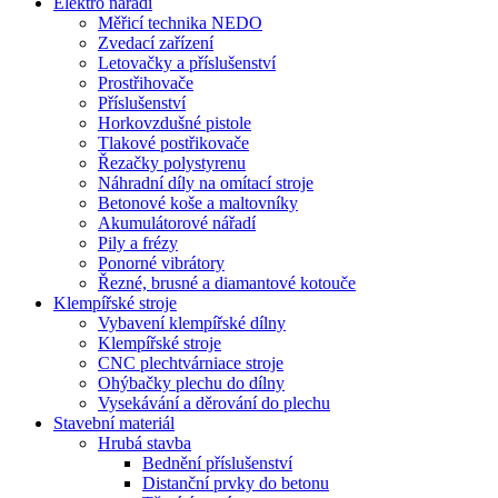
Elektro nářadí
Měřicí technika NEDO
Zvedací zařízení
Letovačky a příslušenství
Prostřihovače
Příslušenství
Horkovzdušné pistole
Tlakové postřikovače
Řezačky polystyrenu
Náhradní díly na omítací stroje
Betonové koše a maltovníky
Akumulátorové nářadí
Pily a frézy
Ponorné vibrátory
Řezné, brusné a diamantové kotouče
Klempířské stroje
Vybavení klempířské dílny
Klempířské stroje
CNC plechtvárniace stroje
Ohýbačky plechu do dílny
Vysekávání a děrování do plechu
Stavební materiál
Hrubá stavba
Bednění příslušenství
Distanční prvky do betonu