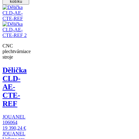
košíku
CNC
plechtvárniace
stroje
Dělička
CLD-
AE-
CTE-
REF
JOUANEL
106064
19 390,24 €
JOUANEL