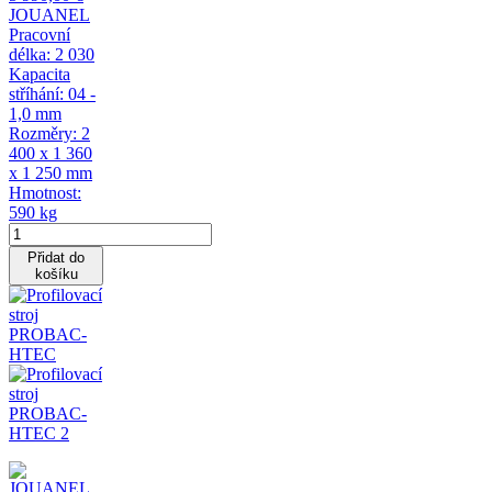
JOUANEL
Pracovní
délka: 2 030
Kapacita
stříhání: 04 -
1,0 mm
Rozměry: 2
400 x 1 360
x 1 250 mm
Hmotnost:
590 kg
Přidat do
košíku