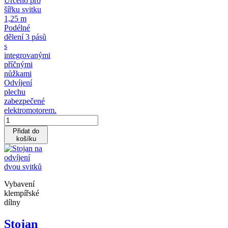
Určeno pro
šířku svitku
1,25 m
Podélné
dělení 3 pásů
s
integrovanými
příčnými
nůžkami
Odvíjení
plechu
zabezpečené
elektromotorem.
Přidat do
košíku
Vybavení
klempířské
dílny
Stojan