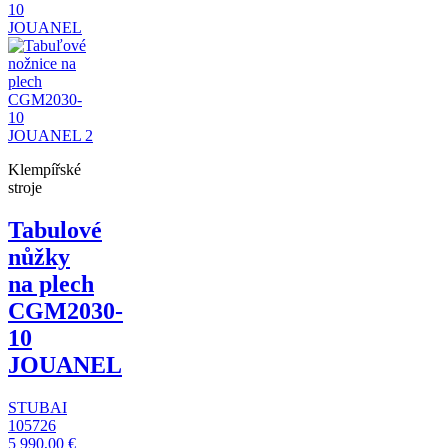
Klempířské
stroje
Tabulové
nůžky
na plech
CGM2030-
10
JOUANEL
STUBAI
105726
5 990,00 €