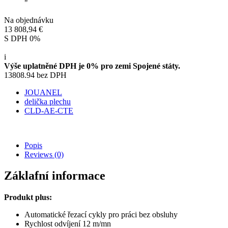
"
Na objednávku
13 808,94 €
S DPH 0%
i
Výše uplatněné DPH je 0% pro zemi Spojené státy.
13808.94 bez DPH
JOUANEL
delička plechu
CLD-AE-CTE
Popis
Reviews
(0)
Záklafní informace
Produkt plus:
Automatické řezací cykly pro práci bez obsluhy
Rychlost odvíjení 12 m/mn