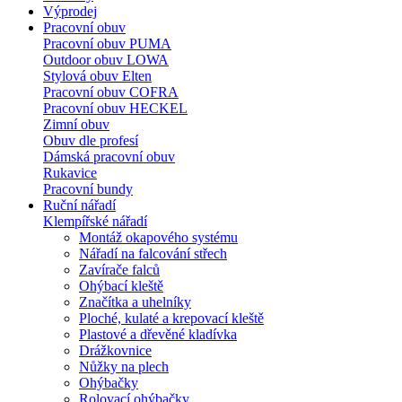
Výprodej
Pracovní obuv
Pracovní obuv PUMA
Outdoor obuv LOWA
Stylová obuv Elten
Pracovní obuv COFRA
Pracovní obuv HECKEL
Zimní obuv
Obuv dle profesí
Dámská pracovní obuv
Rukavice
Pracovní bundy
Ruční nářadí
Klempířské nářadí
Montáž okapového systému
Nářadí na falcování střech
Zavírače falců
Ohýbací kleště
Značítka a uhelníky
Ploché, kulaté a krepovací kleště
Plastové a dřevěné kladívka
Drážkovnice
Nůžky na plech
Ohýbačky
Rolovací ohýbačky