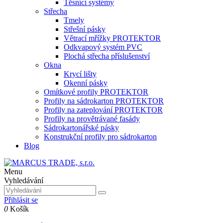
Těsnící systémy
Střecha
Tmely
Střešní pásky
Větrací mřížky PROTEKTOR
Odkvapový systém PVC
Plochá střecha příslušenství
Okna
Krycí lišty
Okenní pásky
Omítkové profily PROTEKTOR
Profily na sádrokarton PROTEKTOR
Profily na zateplování PROTEKTOR
Profily na provětrávané fasády
Sádrokartonářské pásky
Konstrukční profily pro sádrokarton
Blog
Menu
Vyhledávání
Přihlásit se
0
Košík