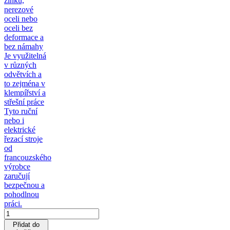
zinku,
nerezové
oceli nebo
oceli bez
deformace a
bez námahy
Je využitelná
v různých
odvětvích a
to zejména v
klempířství a
střešní práce
Tyto ruční
nebo i
elektrické
řezací stroje
od
francouzského
výrobce
zaručují
bezpečnou a
pohodlnou
práci.
Přidat do