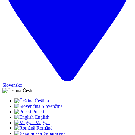
Slovensko
Čeština
Čeština
Slovenčina
Polski
English
Magyar
Română
Українська