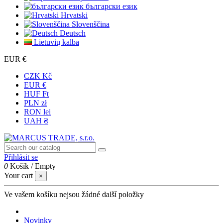
български език
Hrvatski
Slovenščina
Deutsch
Lietuvių kalba
EUR €
CZK Kč
EUR €
HUF Ft
PLN zł
RON lei
UAH ₴
Přihlásit se
0
Košík
/
Empty
Your cart
×
Ve vašem košíku nejsou žádné další položky
Novinky