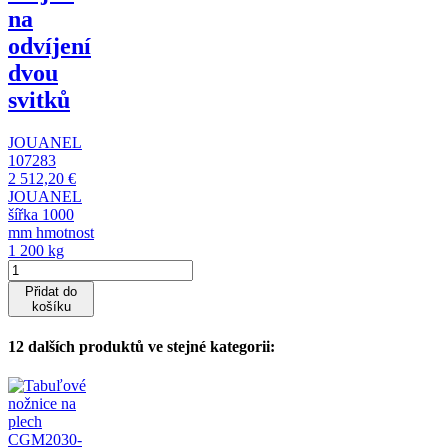
na
odvíjení
dvou
svitků
JOUANEL
107283
2 512,20 €
JOUANEL
šířka 1000
mm hmotnost
1 200 kg
Přidat do
košíku
12 dalších produktů ve stejné kategorii: