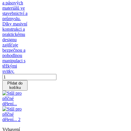
a pásových
materiálů ve
stavebnictví a
průmyslu.
Díky masivní
konstrukci a
praktickému
designu
zajišťuje
bezpečnou a
pohodlnou
manipulaci s
těžkými
svitky.
Přidat do
košíku
Vybavení