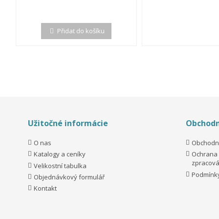
Přidat do košíku
Užitočné informácie
Obchodn
O nas
Obchodn
Katalogy a ceníky
Ochrana 
zpracová
Velikostní tabulka
Podmínky
Objednávkový formulář
Kontakt