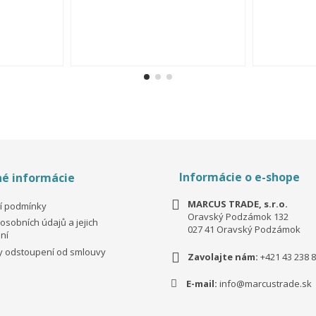
Informácie o e-shope
é informácie
MARCUS TRADE, s.r.o.
í podmínky
Oravský Podzámok 132
osobních údajů a jejich
027 41 Oravský Podzámok
ní
 odstoupení od smlouvy
Zavolajte nám:
+421 43 238 8
E-mail:
info@marcustrade.sk