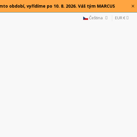
×
omto období, vyřídíme po 10. 8. 2026. Váš tým MARCUS
Čeština
EUR €