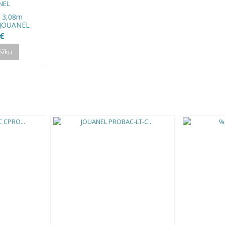
na 3,08m
 JOUANEL
 €
ošíku