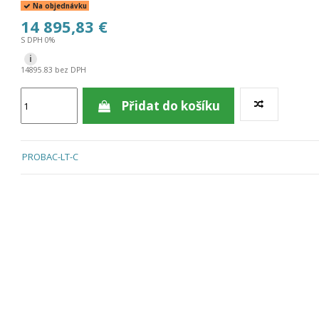
Na objednávku
14 895,83 €
S DPH 0%
i
14895.83 bez DPH
Přidat do košíku
PROBAC-LT-C