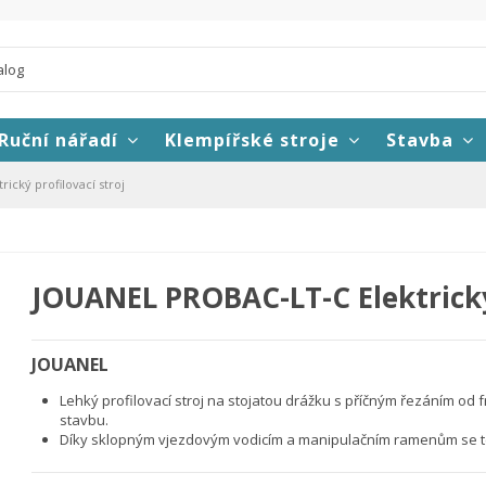
Ruční nářadí
Klempířské stroje
Stavba
cký profilovací stroj
JOUANEL PROBAC-LT-C Elektrický 
JOUANEL
Lehký profilovací stroj na stojatou drážku s příčným řezáním o
stavbu.
Díky sklopným vjezdovým vodicím a manipulačním ramenům se tent