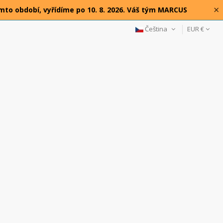
×
omto období, vyřídíme po 10. 8. 2026. Váš tým MARCUS
Čeština
EUR €