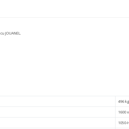
bcu JOUANEL.
496 k
1600 x
1050-