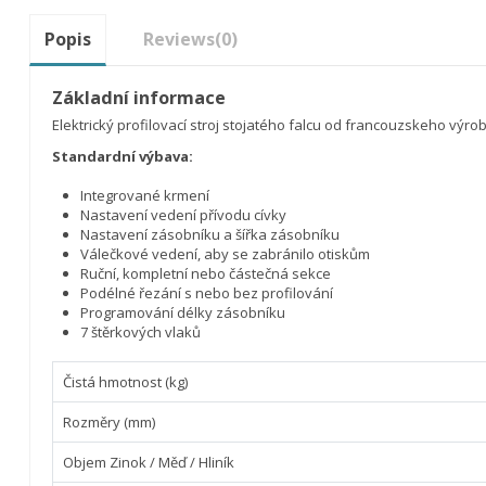
Popis
Reviews
(0)
Základní informace
Elektrický profilovací stroj stojatého falcu od francouzskeho výro
Standardní výbava:
Integrované krmení
Nastavení vedení přívodu cívky
Nastavení zásobníku a šířka zásobníku
Válečkové vedení, aby se zabránilo otiskům
Ruční, kompletní nebo částečná sekce
Podélné řezání s nebo bez profilování
Programování délky zásobníku
7 štěrkových vlaků
Čistá hmotnost (kg)
Rozměry (mm)
Objem Zinok / Měď / Hliník